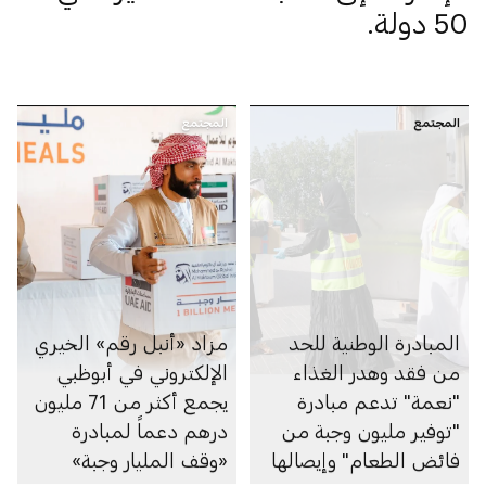
50 دولة.
المجتمع
المجتمع
المبادرة الوطنية للحد
مزاد «أنبل رقم» الخيري
من فقد وهدر الغذاء
الإلكتروني في أبوظبي
"نعمة" تدعم مبادرة
يجمع أكثر من 71 مليون
"توفير مليون وجبة من
درهم دعماً لمبادرة
فائض الطعام" وإيصالها
«وقف المليار وجبة»