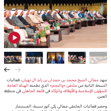
شهد
معالي الشيخ محمد بن حمدان بن زايد آل نهيان
، فعاليات
النسخة الثانية من
ملتقى «والنجم»
الذي نظمته
الهيئة العامة
للشؤون الإسلامية والأوقاف والزكاة
في
قلعة الجاهلي
في منطقة
العين.
وحضر فعاليات الملتقى معالي زكي أنور نسيبة، المستشار