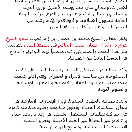
الثقافي لصاحب السمو رئيس الدولة، الرئيس الأعلى لجامعة
الإمارات، ومعالي سارة بنت يوسف الأميري، وزيرة التربية
والتعليم، ومعالي الدكتور عمر حبتور الدرعي، رئيس الهيئة
العامة للشؤون الإسلامية والأوقاف والزكاة، وعدد من
المسؤولين وأعيان وأهالي منطقة العين.
ونقل معالي الشيخ محمد بن حمدان بن زايد تحيات
سمو الشيخ
هزاع بن زايد آل نهيان
،
ممثل الحاكم في منطقة العين
للقائمين
على هذا الحدث والمشاركين فيه، متمنياً لهم التوفيق والنجاح
في النسخة الثانية من الفعالية.
وأكد معاليه دور الملتقى البارز في تسليط الضوء على القيم
المستوحاة من مناسبة الإسراء والمعراج، وفتح آفاق علمية
متجددة تتناغم فيها المعاني الإيمانية والمعارف الإنسانية
والعلوم الكونية.
وأشاد معاليه بالجهود المبذولة لإبراز الإنجازات الإماراتية في
مجال استكشاف الفضاء، وتطوير منظومة وطنية متكاملة قادرة
على مواكبة تطلعات المستقبل، وتسهم في إعداد ودعم جيل
واع قادر على الحفاظ على القيم الأصيلة، وتعزيز التنمية
الاجتماعية المستدامة، وترسيخ الهوية الوطنية.