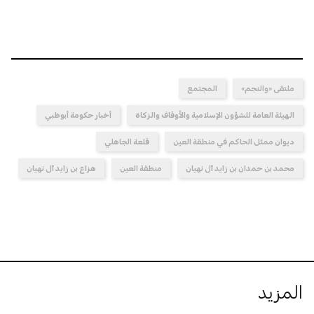
ملتقى «والنجم»
المجتمع
الهيئة العامة للشؤون الإسلامية والأوقاف والزكاة
أخبار حكومة أبوظبي
ديوان ممثل الحاكم في منطقة العين
قلعة الجاهلي
محمد بن حمدان بن زايد آل نهيان
منطقة العين
هزاع بن زايد آل نهيان
المزيد