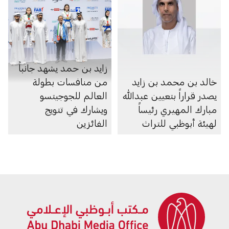
زايد بن حمد يشهد جانباً
خالد بن محمد بن زايد
من منافسات بطولة
يصدر قراراً بتعيين عبدالله
العالم للجوجيتسو
مبارك المهيري رئيساً
ويشارك في تتويج
لهيئة أبوظبي للتراث
الفائزين