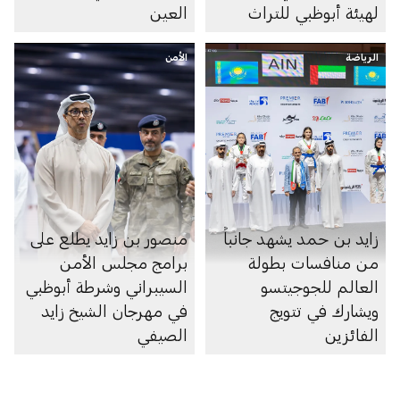
لهيئة أبوظبي للتراث
العين
الرياضة
الأمن
زايد بن حمد يشهد جانباً
منصور بن زايد يطلع على
من منافسات بطولة
برامج مجلس الأمن
العالم للجوجيتسو
السيبراني وشرطة أبوظبي
ويشارك في تتويج
في مهرجان الشيخ زايد
الفائزين
الصيفي