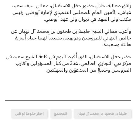
رافق معاليه، خلال حضور حفل الاستقبال، معالي سيف سعيد
غباش، الأمين العام للمجلس التنفيذي لإمارة أبوظبي، رئيس
مكتب ولي العهد في ديوان ولي عهد أبوظبي.
وأعرب معالي الشيخ خليفة بن طحنون بن محمد آل نهيان عن
خالص التهاني للعروسين وذويهما، متمنياً لهما حياة أُسرية
هانئة وسعيدة.
حضر حفل الاستقبال، الذي أُقيم اليوم في قاعة الشيح سعيد في
مركز دبي التجاري العالمي، عددٌ من كبار المسؤولين وأقارب
العروسين وجمعٌ من المدعوّين والمهنّئين.
خليفة بن طحنون بن محمد آل نهيان
المجتمع
أخبار حكومة أبوظبي