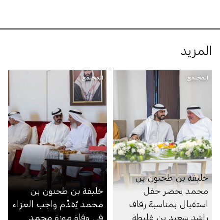
المزيد
المجتمع
المجتمع
خليفة بن طحنون بن
محمد يحضر حفل
خليفة بن طحنون بن
استقبال بمناسبة زفاف
محمد يُقدِّم واجب العزاء
راشد سعيد بن غليطة
في وفاة موزة محمد