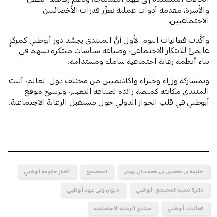
والأسرة، مقدمة أدوات عملية تعزِّز قدرات الأخصائيين
الاجتماعيين.
وأكَّدت فعاليات اليوم الأول أنَّ المنتدى يجسِّد دور أبوظبي كمركزٍ
عالميٍّ للابتكار الاجتماعي، وصياغة سياسات مبتكرة تسهم في
بناء أنظمة رعاية اجتماعية شاملة ومستدامة.
وبمشاركة وزراء وخبراء وأكاديميين من مختلف دول العالم، أثبت
المنتدى مكانته كمنصة رائدة لصناعة التغيير، وترسيخ موقع
أبوظبي في قلب الحوار الدولي حول مستقبل الرعاية الاجتماعية.
خليفة بن طحنون بن محمد آل نهيان
المجتمع
أخبار حكومة أبوظبي
دائرة تنمية المجتمع - أبوظبي
ديوان ولي عهد أبوظبي
فعاليات أبوظبي
منتدى الرعاية الاجتماعية