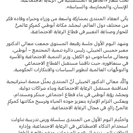
الإنسان، والممارسة، والسياسة».
يأتي انعقاد المنتدى بمشاركة واسعة من وزراء وخبراء وقادة فكر
من مختلف دول العالم، ليجسِّد مكانة أبوظبي كمركزٍ عالميٍّ
للحوار وصناعة التغيير في قطاع الرعاية الاجتماعية.
وشهد اليوم الأول جلسة رفيعة المستوى جمعت معالي الدكتور
مغير خميس الخييلي، رئيس دائرة تنمية المجتمع – أبوظبي،
ومعالي ماساجوس ذو الكفل، وزير التنمية الاجتماعية والأسرة
في سنغافورة، حيث ناقشا مستقبل القطاع الاجتماعي
والتوجُّهات العالمية لتطوير السياسات والابتكارات الحكومية.
وأكَّد معالي الدكتور الخييلي أنَّ المنتدى يمثِّل منصة استراتيجية
لمناقشة مستقبل الرعاية الاجتماعية وبناء شراكات دولية،
ويجسِّد رؤية أبوظبي في بناء قطاع اجتماعي مبتكر ومستدام،
ويعكس التزام الإمارة بتعزيز جودة الحياة وترسيخ مكانتها كمركزٍ
عالميٍّ رائدٍ في مجال الرعاية الاجتماعية.
واختُتِمَ اليوم الأول من المنتدى بسلسلة ورش تدريبية تناولت
استخدام الذكاء الاصطناعي في الرعاية الاجتماعية، وإدارة
الحالات المستندة إلى فهم الصدمات، ودعم رفاهية الطفل