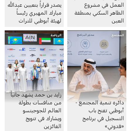
العمل في مشروع
يصدر قراراً بتعيين عبدالله
الظاهر السكني بمنطقة
مبارك المهيري رئيساً
العين
لهيئة أبوظبي للتراث
المجتمع
الرياضة
زايد بن حمد يشهد جانباً
دائرة تنمية المجتمع -
من منافسات بطولة
أبوظبي تفتح باب
العالم للجوجيتسو
التسجيل في برنامج
ويشارك في تتويج
«قدوتي»
الفائزين