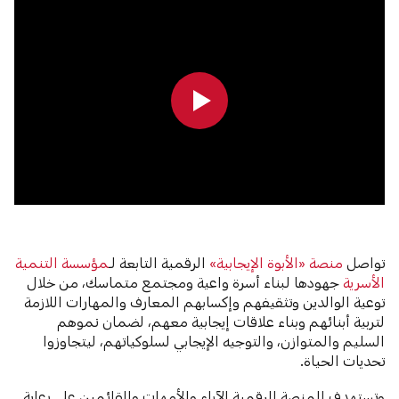
0:00
0:00
تواصل
منصة «الأبوة الإيجابية»
الرقمية التابعة لـ
مؤسسة التنمية
الأسرية
جهودها لبناء أسرة واعية ومجتمع متماسك، من خلال
توعية الوالدين وتثقيفهم وإكسابهم المعارف والمهارات اللازمة
لتربية أبنائهم وبناء علاقات إيجابية معهم، لضمان نموهم
السليم والمتوازن، والتوجيه الإيجابي لسلوكياتهم، ليتجاوزوا
تحديات الحياة.
وتستهدف المنصة الرقمية الآباء والأمهات والقائمين على رعاية