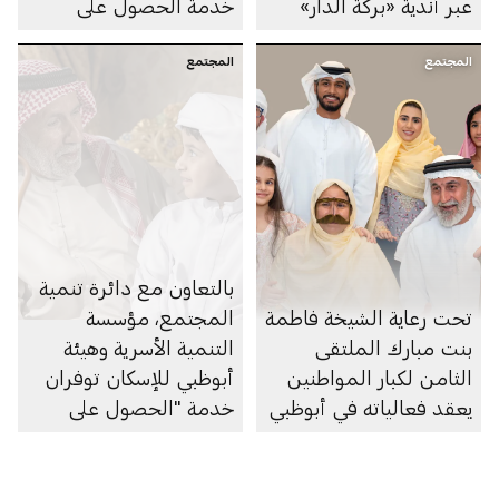
عبر أندية «بركة الدار»
خدمة الحصول على
التحسينات المنزلية لكبار
المجتمع
المجتمع
المواطنين ضمن مبادرة
"بركتنا"
بالتعاون مع دائرة تنمية
تحت رعاية الشيخة فاطمة
المجتمع، مؤسسة
بنت مبارك الملتقى
التنمية الأسرية وهيئة
الثامن لكبار المواطنين
أبوظبي للإسكان توفران
يعقد فعالياته في أبوظبي
خدمة "الحصول على
الموافقة لتمديد مدة
سداد القروض السكنية"
ضمن مبادرة "بركتنا"