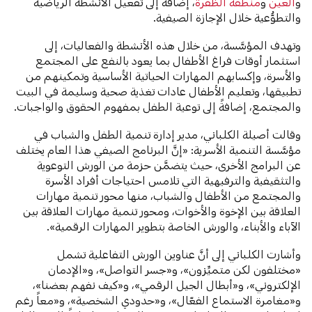
و
العين
و
منطقة الظفرة
، إضافةً إلى تفعيل الأنشطة الرياضية
والتطوُّعية خلال الإجازة الصيفية.
وتهدف المؤسَّسة، من خلال هذه الأنشطة والفعاليات، إلى
استثمار أوقات فراغ الأطفال بما يعود بالنفع على المجتمع
والأسرة، وإكسابهم المهارات الحياتية الأساسية وتمكينهم من
تطبيقها، وتعليم الأطفال عادات تغذية صحية وسليمة في البيت
والمجتمع، إضافةً إلى توعية الطفل بمفهوم الحقوق والواجبات.
وقالت أصيلة الكلباني، مدير إدارة تنمية الطفل والشباب في
مؤسَّسة التنمية الأسرية: «إنَّ البرنامج الصيفي هذا العام يختلف
عن البرامج الأخرى، حيث يتضمَّن حزمة من الورش التوعوية
والتثقيفية والترفيهية التي تلامس احتياجات أفراد الأسرة
والمجتمع من الأطفال والشباب، منها محور تنمية مهارات
العلاقة بين الإخوة والأخوات، ومحور تنمية مهارات العلاقة بين
الآباء والأبناء، والورش الخاصة بتطوير المهارات الرقمية».
وأشارت الكلباني إلى أنَّ عناوين الورش التفاعلية تشمل
«مختلفون لكن متميِّزون»، و«جسر التواصل»، و«الإدمان
الإلكتروني»، و«أبطال الجيل الرقمي»، و«كيف نفهم بعضنا»،
و«مغامرة الاستماع الفعّال»، و«حدودي الشخصية»، و«معاً رغم