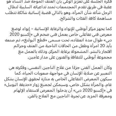
فكرة الجلسة على تعزيز الوعي بأن العنف الموجه ضد النساء هو
عقبة في طريق تقدم المجتمعات تمتد تداعياته السلبية لتطال
الرجل شأنه شأن المرأة، وهو بالتالي قضية إنسانية شائكة تتطلب
مساهمة كافة الفئات والشرائح.
كما يجهز مركز أبوظبي للإيواء والرعاية الإنسانية – إيواء لوضع
معرض فني تفاعلي خاص بعمل فني ضخم في «إكسبو 2020
دبي» طوال مدة انعقاده، تحت مسمى «قطع البولنغ»، تم صنعه
بأيد 20 امرأة وطفل من الحالات الناجية من العنف وجرائم
الاتجار بالبشر، المشمولة برعاية المركز، وذلك بالعمل مع
مجموعة أبوظبي للثقافة والفنون على مدار عامين.
وكان العمل الفني جزءًا من علاج الناجين النفسي، وفكرته هي
التعبير عن صلابة الإنسان في مواجهة صعوبات الحياة، كما
سيكون المعرض التفاعلي الخاص به منارة لحقوق الإنسان بشكل
عام، والمرأة بشكل خاص، وسيمكن لجميع زوار «حديقة اليوبيل»
في «إكسبو 2020 دبي» أن يدخلوا المعرض لاستقاء الإلهام
ومعرفة المزيد عن تجربة الناجين مع العلاج بالفن.