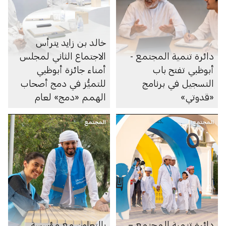
خالد بن زايد يترأس
دائرة تنمية المجتمع -
الاجتماع الثاني لمجلس
أبوظبي تفتح باب
أمناء جائزة أبوظبي
التسجيل في برنامج
للتميُّز في دمج أصحاب
«قدوتي»
الهمم «دمج» لعام
2026
المجتمع
المجتمع
دائرة تنمية المجتمع –
بالتعاون مع مؤسسة