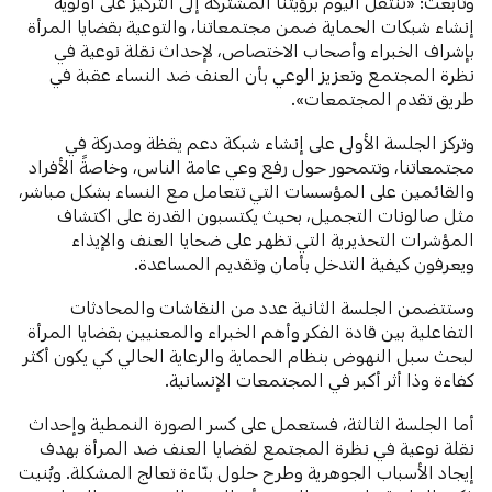
وتابعت: «ننتقل اليوم برؤيتنا المشتركة إلى التركيز على أولوية
إنشاء شبكات الحماية ضمن مجتمعاتنا، والتوعية بقضايا المرأة
بإشراف الخبراء وأصحاب الاختصاص، لإحداث نقلة نوعية في
نظرة المجتمع وتعزيز الوعي بأن العنف ضد النساء عقبة في
طريق تقدم المجتمعات».
وتركز الجلسة الأولى على إنشاء شبكة دعم يقظة ومدركة في
مجتمعاتنا، وتتمحور حول رفع وعي عامة الناس، وخاصةً الأفراد
والقائمين على المؤسسات التي تتعامل مع النساء بشكل مباشر،
مثل صالونات التجميل، بحيث يكتسبون القدرة على اكتشاف
المؤشرات التحذيرية التي تظهر على ضحايا العنف والإيذاء
ويعرفون كيفية التدخل بأمان وتقديم المساعدة.
وستتضمن الجلسة الثانية عدد من النقاشات والمحادثات
التفاعلية بين قادة الفكر وأهم الخبراء والمعنيين بقضايا المرأة
لبحث سبل النهوض بنظام الحماية والرعاية الحالي كي يكون أكثر
كفاءة وذا أثر أكبر في المجتمعات الإنسانية.
أما الجلسة الثالثة، فستعمل على كسر الصورة النمطية وإحداث
نقلة نوعية في نظرة المجتمع لقضايا العنف ضد المرأة بهدف
إيجاد الأسباب الجوهرية وطرح حلول بنّاءة تعالج المشكلة. وبُنيت