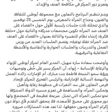
وتعزيز دور المركز في مكافحة العنف والإيذاء.
ويتم تنظيم البرنامج بالتعاون مع مجموعة أبوظبي للثقافة
والفنون، وجناح المرأة بالمعرض، يوم الخميس 25 نوفمبر،
والذي تتخلله ثلاث جلسات رئيسية الأولى حول «القضاء على
العنف ضد المرأة: تكوين مجتمعات مدركة» والثانية حول «حلقة
فكرية: إنشاء نظام للتغيير» والثالثة بعنوان «القضاء على العنف
ضد المرأة: نقلة نوعية». وتضم الجلسات العديد من ورش
العمل والتدريبات والجلسات الحوارية والنقاشية والأنشطة
التفاعلية والترفيهية.
وأوضحت سعادة سارة شهيل، المدير العام لمركز أبوظبي للإيواء
والرعاية الإنسانية – إيواء، أن المركز يسير على خُطى وتوجيهات
ورؤية سمو الشيخة فاطمة بنت مبارك، أم الإمارات، رائدة العمل
والنهضة النسائية الإماراتية، والرئيس الفخري للمركز، لإيجاد
فرص التعاون على سد الثغرات في منظومة رعاية وتأهيل
وتمكين المرأة، والمساهمة في تعزيز مسيرة الدولة المشرّفة
نحو تمكين المرأة التي تمثل شريحة عظيمة في المجتمع ولها
دور محوري على جميع الأصعدة، فلا يتحقق التقدم لأي دولة دون
إكرام المرأة وصون حقوقها، لذا تعد هذه المشاركات ضرورة
لتحقيق النهضة للإنسان بشكل عام، عبر حماية وتمكين الفئات