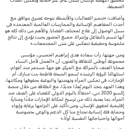
الضعيفة.
وأضافت: «تتميز الفعاليات والأنشطة بتوجه عصري يتوافق مع
أحدث المفاهيم الإنسانية والممارسات العالمية المعتمدة في
سبيل الوصول إلى علاج لمختلف القضايا. والأهم من ذلك كله هو
أنها تتسم بالتفاعل وإشراك جميع الحضور بحيث تؤدي إلى نتائج
ملموسة وحقيقية تنعكس على شتى المجتمعات.»
ومن جهتها، رأت سعادة هدى إبراهيم الخميس، مؤسس
مجموعة أبوظبي للثقافة والفنون، أن «العمل لأجل النساء
ضحايا العنف، بالشراكة مع المركز، هو جهدٌ مستمر منذ أعوام،
استلهامًا للرؤية الرشيدة لسمو الشيخة فاطمة بنت مبارك، أم
الإمارات، في تمكين المرأة ونهضتها والتوعية بحقوقها ومكانتها،
وهذا الجهد يتخذ اليوم بُعدًا جديدًا، مع انطلاقه من خلال منصة
إكسبو 2020 دبي، احتفالًا باليوم الدولي للقضاء على العنف ضد
المرأة، بما يعنيه ذلك من ترسيخ لمكانة الإمارات ملاذًا ومنارةً
إقليمية لحقوق الإنسان، ومن تأكيد على التزامها برعاية وإيواء
وحماية فئة إنسانية تحتاج منا كل الدعم والوعي بخصوصية
أحوالها واحتياجاتها النفسية أولًا.»