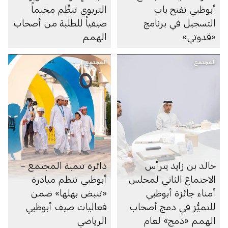
أبوظبي تفتح باب
التربوي تنظِّم مخيماً
التسجيل في برنامج
صيفياً للطلبة من أصحاب
«قدوتي»
الهمم
المجتمع
المجتمع
خالد بن زايد يترأس
دائرة تنمية المجتمع –
الاجتماع الثاني لمجلس
أبوظبي تنظم مبادرة
أمناء جائزة أبوظبي
«تنبض بهلها» ضمن
للتميُّز في دمج أصحاب
فعاليات صيف أبوظبي
الهمم «دمج» لعام
الرياضي