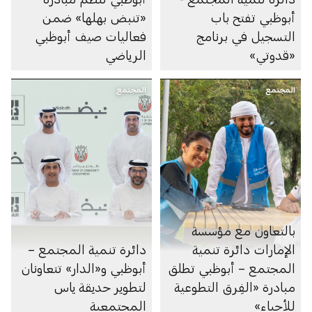
أبوظبي تفتح باب
«تنبض بهلها» ضمن
التسجيل في برنامج
فعاليات صيف أبوظبي
«قدوتي»
الرياضي
المجتمع
المجتمع
بالتعاون مع مؤسسة
الإمارات دائرة تنمية
دائرة تنمية المجتمع –
المجتمع – أبوظبي تطلق
أبوظبي و«الدار» تتعاونان
مبادرة «الفِرق التطوعية
لتطوير حديقة ياس
للأحياء»
المجتمعية