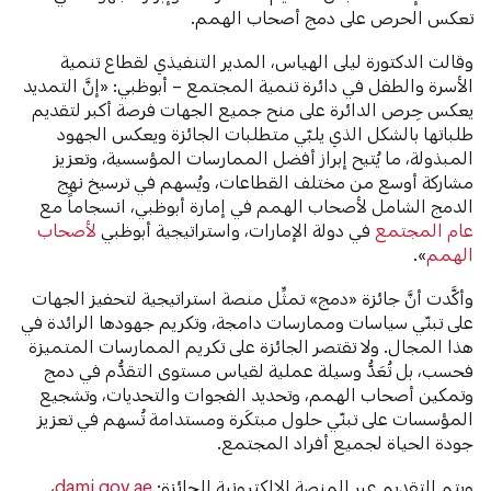
تعكس الحرص على دمج أصحاب الهمم.
وقالت الدكتورة ليلى الهياس، المدير التنفيذي لقطاع تنمية
الأسرة والطفل في دائرة تنمية المجتمع – أبوظبي: «إنَّ التمديد
يعكس حِرص الدائرة على منح جميع الجهات فرصة أكبر لتقديم
طلباتها بالشكل الذي يلبّي متطلبات الجائزة ويعكس الجهود
المبذولة، ما يُتيح إبراز أفضل الممارسات المؤسسية، وتعزيز
مشاركة أوسع من مختلف القطاعات، ويُسهم في ترسيخ نهج
الدمج الشامل لأصحاب الهمم في إمارة أبوظبي، انسجاماً مع
عام المجتمع
في دولة الإمارات، واستراتيجية أبوظبي
لأصحاب
الهمم
».
وأكَّدت أنَّ جائزة «دمج» تمثِّل منصة استراتيجية لتحفيز الجهات
على تبنّي سياسات وممارسات دامجة، وتكريم جهودها الرائدة في
هذا المجال. ولا تقتصر الجائزة على تكريم الممارسات المتميزة
فحسب، بل تُعَدُّ وسيلة عملية لقياس مستوى التقدُّم في دمج
وتمكين أصحاب الهمم، وتحديد الفجوات والتحديات، وتشجيع
المؤسسات على تبنّي حلول مبتكَرة ومستدامة تُسهم في تعزيز
جودة الحياة لجميع أفراد المجتمع.
ويتم التقديم عبر المنصة الإلكترونية للجائزة:
damj.gov.ae
،