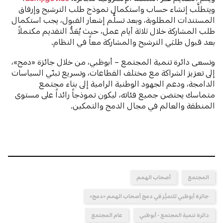
ويتطلَّب إنشاء حساب واستكمال نموذج طلب الترشيح وإرفاق
المستندات المطلوبة، وبعد تسلُّم إشعار القبول، يجب استكمال
طلب المشاركة خلال ثلاثة أيام عمل، حيث يُعَدُّ التقديم مكتملاً
بعد قبول طلبَي الترشيح والمشاركة معاً في النظام.
وتسعى دائرة تنمية المجتمع – أبوظبي، من خلال جائزة «دمج»،
إلى تعزيز الشراكة مع مختلف القطاعات، وتسريع تبنّي السياسات
الدامجة، ودعم الجهود الوطنية الرامية إلى بناء مجتمع
متماسك يحتضن جميع فئاته، ليكون نموذجاً رائداً على مستوى
المنطقة والعالم في مجال الدمج والتمكين.
المجتمع
أصحاب الهمم
جائزة أبوظبي للتميُّز في دمج أصحاب الهمم «دمج»
دائرة تنمية المجتمع - أبوظبي
عام المجتمع