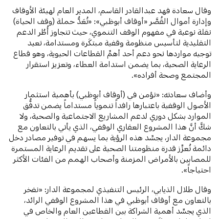
وقال سعادة فهد عبدالقادر القاسم، المدير العام لهيئة الأوقاف
وإدارة أموال القُصَّر «أوقاف أبوظبي»: «تُعَدُّ حملة (وقف الحياة)
نقلة نوعية في مفهوم الوقف التنموي، حيث تتجاوز أُطُر الدعم
التقليدية لتأسيس منظومة وقفية مبتكَرة ومستدامة، تعيد
توجيه مواردها نحو دعم أحد أهمِّ القطاعات الحيوية، وهو قطاع
الرعاية الصحية، بما يضمن استدامة العطاء، وتعزيز استقرار
المجتمع وصحة أفراده».
وأضاف سعادته: «نؤمن في (أوقاف أبوظبي) بأهمية استثمار
الأصول الوقفية باعتبارها رافداً تنموياً مستداماً يضمن تدفُّق
الموارد بشكل دوري لدعم المشاريع الاجتماعية والصحية، ولا
شكَّ أنَّ هذا المشروع العقاري الوقفي، الذي يأتي بالتعاون مع
مجموعة الدار، يجسِّد هذه الرؤية بما يسهم في توفير مصادر دخل
دائمة تُعزِّز قدرة منظومتنا الصحية على تقديم الرعاية المستمرة
للمصابين بالأمراض المزمنة وأصحاب الهمم من الفئات الأكثر
احتياجاً».
وقال طلال الذيابي، الرئيس التنفيذي لمجموعة الدار: «نفخر
بالتعاون مع أوقاف أبوظبي في هذا المشروع الوقفي الرائد،
الذي يجسِّد أهمية الشراكة بين القطاعين العام والخاص في