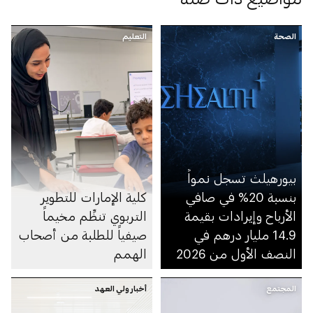
الصحة
التعليم
بيورهيلث تسجل نمواً
بنسبة 20% في صافي
كلية الإمارات للتطوير
الأرباح وإيرادات بقيمة
التربوي تنظِّم مخيماً
14.9 مليار درهم في
صيفياً للطلبة من أصحاب
النصف الأول من 2026
الهمم
المجتمع
أخبار ولي العهد