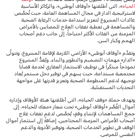
الحياة
»، التي أطلقتها «أوقاف أبوظبي»، والركائز الأساسية
لاستراتيجية الدار في مجال المساهمة العامة، حيث تُخصَّص
عائدات المشروع لتعزيز استدامة خدمات الرعاية الصحية
والمساهمة في تغطية نفقات العلاج للمصابين بالأمراض
المزمنة من الفئات الأكثر احتياجاً، إلى جانب دعم أصحاب
الهمم وكبار السن.
وتقدِّم «أوقاف أبوظبي» الأراضي اللازمة لإقامة المشروع، وتتولّى
«الدار» مهمات التصميم والتطوير والبناء. ويُعَدُّ المشروع
نموذجاً مبتكَراً في توظيف الاستثمار العقاري لخدمة قضايا
مجتمعية مستدامة، حيث يسهم في توفير دخل مستمر يُعاد
توجيهه لدعم المنظومة الصحية وتعزيز قدرتها على مواجهة
التحديات المستقبلية.
وتهدف حملة «وقف الحياة»، التي أطلقتها هيئة الأوقاف وإدارة
أموال القُصَّر «أوقاف أبوظبي» تحت شعار «معك للحياة»، إلى
جمع المساهمات لإنشاءِ وقفٍ يُخصَّص لدعم نفقات علاج
أصحاب الأمراض المزمنة المحتاجين، إضافةً إلى استثمار أموال
الوقف في تطوير الخدمات الصحية، وتوفير الأدوية والدعم
النفسي للمرضى.