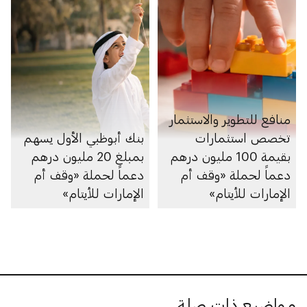
منافع للتطوير والاستثمار
تخصص استثمارات
بنك أبوظبي الأول يسهم
بقيمة 100 مليون درهم
بمبلغ 20 مليون درهم
دعماً لحملة «وقف أم
دعماً لحملة «وقف أم
الإمارات للأيتام»
الإمارات للأيتام»
مواضيع ذات صلة