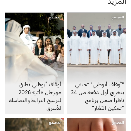
المزيد
المجتمع
المجتمع
"أوقاف أبوظبي" تحتفي
أوقاف أبوظبي تطلق
بتخريج أول دفعة من 34
مهرجان «أثر» 2026
ناظراً ضمن برنامج
لترسيخ الترابط والتماسك
"تمكين النُظّار"
الأسري
المجتمع
المجتمع