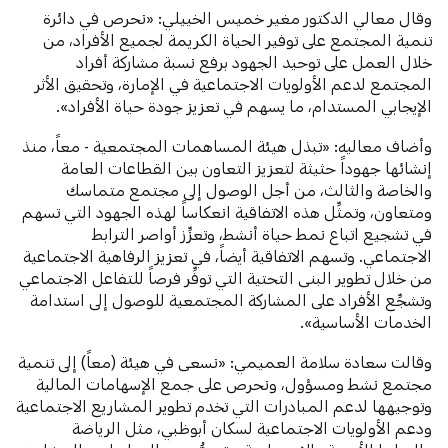
وقال معالي الدكتور مغير خميس الخييلي: «نحرص في دائرة
تنمية المجتمع على توفير الحياة الكريمة لجميع الأفراد، من
خلال العمل على توحيد الجهود برفع نسبة مشاركة أفراد
المجتمع لدعم الأولويات الاجتماعية في الإمارة، وتحقيق الأثر
الإيجابي المستدام، ما يسهم في تعزيز جودة حياة الأفراد».
وأضاف معاليه: «تبذل هيئة المساهمات المجتمعية - معاً، منذ
إنشائها جهوداً حثيثة لتعزيز التعاون بين القطاعات العامة
والخاصة والثالث، من أجل الوصول إلى مجتمع متماسك
ومتعاون، وتمثِّل هذه الاتفاقية انعكاساً لهذه الجهود التي تسهم
في تشجيع اتباع نمط حياة أنشط، وتعزِّز أواصر الترابط
الاجتماعي. وتسهم الاتفاقية أيضاً، في تعزيز الرفاهية الاجتماعية
من خلال تطوير البنى التحتية التي توفِّر فرصاً للتفاعل الاجتماعي
وتشجِّع الأفراد على المشاركة المجتمعية للوصول إلى استدامة
الخدمات الأساسية».
وقالت سعادة سلامة العميمي: «نسعى في هيئة (معاً) إلى تنمية
مجتمع نشط ومسؤول، ونحرص على جمع الإسهامات المالية
وتوجيهها لدعم المبادرات التي تخدم تطوير المشاريع الاجتماعية
ودعم الأولويات الاجتماعية لسكان أبوظبي، مثل الرياضة