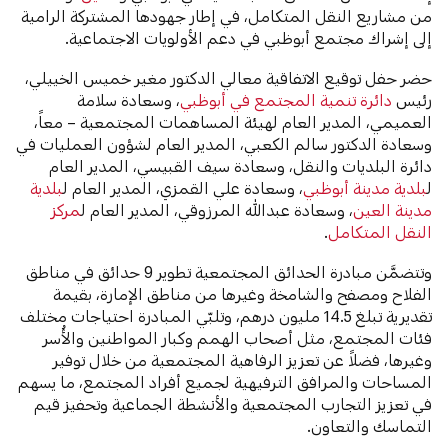
من مشاريع النقل المتكامل، في إطار جهودها المشتركة الرامية
إلى إشراك مجتمع أبوظبي في دعم الأولويات الاجتماعية.
حضر حفل توقيع الاتفاقية معالي الدكتور مغير خميس الخييلي،
رئيس
دائرة تنمية المجتمع في أبوظبي
، وسعادة سلامة
العميمي، المدير العام لهيئة المساهمات المجتمعية – معاً،
وسعادة الدكتور سالم الكعبي، المدير العام لشؤون العمليات في
دائرة البلديات والنقل، وسعادة سيف القبيسي، المدير العام
ل
بلدية مدينة أبوظبي
، وسعادة علي القمزي، المدير العام ل
بلدية
مدينة العين
، وسعادة عبدالله المرزوقي، المدير العام ل
مركز
النقل المتكامل
.
وتتضمَّن مبادرة
الحدائق المجتمعية تطوير 9 حدائق في مناطق
الفلاح ومصفح والشامخة وغيرها من مناطق الإمارة، بقيمة
تقديرية تبلغ 14.5 مليون درهم، وتلبّي المبادرة احتياجات مختلف
فئات المجتمع، مثل أصحاب الهمم وكبار المواطنين والأُسر
وغيرها، فضلاً عن تعزيز الرفاهية المجتمعية من خلال توفير
المساحات والمرافق الترفيهية لجميع أفراد المجتمع، ما يسهم
في تعزيز التجارب المجتمعية والأنشطة الجماعية وتحفيز قيم
التماسك والتعاون.