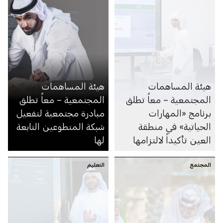
هيئة المساهمات
هيئة المساهمات
المجتمعية – معاً تطلق
المجتمعية – معاً تطلق
برنامج «المهارات
مبادرة مجتمعية لتفعيل
الحياتية» في منطقة
شبكة المتطوعين التابعة
العين تأكيداً لالتزامها
لها
بتحقيق مستهدفات عام
المجتمع
الأسرة في دولة الإمارات
التعليم