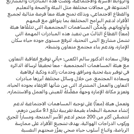
والروابط الأسرية والاجتماعية، وتصبُّ هده المبادرات والمشاريع
المتنوعة في مجالات مختلفة مثل البيئة والصحة والتعليم
والقطاع الاجتماعي، وبذلك تمنح هيئة معاً فرصة مثالية لجميع
الأفراد لدعم البرامج المختلفة بما يتوافق مع قيمهم
وأولوياتهم. وتُمكِّن المساهمات المجتمعية التي تتلقّاها هيئة
(معاً) القطاعَ الثالثَ من تنفيذ هذه المبادرات المهمة التي
تشمل مشاريع البنى التحتية، لترفع مستوى جودة حياة سكان
الإمارة، وتدعم بناء مجتمع متعاون ونشط».
وقال سعادة الدكتور سالم الكعبي: «يأتي توقيع اتفاقية التعاون
مع هيئة المساهمات المجتمعية - معاً تحقيقاً لرسالة الدائرة
في توفير بنية تحتية ومرافق وخدمات رائدة وذكية لرفاهية
وسعادة المجتمع، من خلال وسائل مختلفة أبرزها مبادرات
التعاون والعمل المشترك التي من شأنها الارتقاء بجودة الحياة،
وتعزيز مكانة الإمارة وجهةً مفضَّلةً للعيش والعمل والاستثمار».
وتعمل هيئة (معاً) على توجيه المساهمات الاجتماعية لدعم
إنشاء محمية البطحاء بقيمة تقريبية تبلغ 9.1 ملايين درهم،
لتتضمَّن أكثر من 200 متجر لدعم الأسر المنتجة، ومساراً للجري
وركوب الدراجات الهوائية، بهدف تشجيع الأفراد على ممارسة
الرياضة، واتباع أسلوب حياة صحي يعزِّز صحتهم النفسية