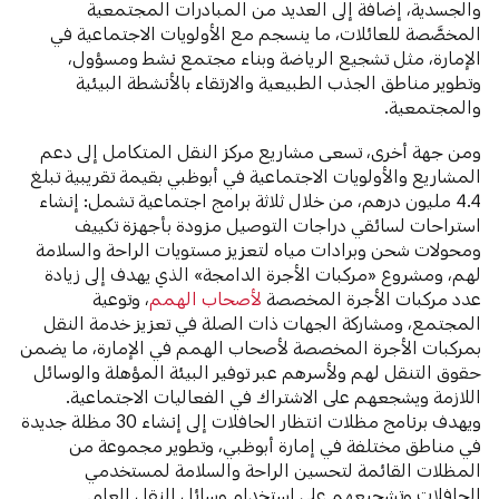
والجسدية، إضافة إلى العديد من المبادرات المجتمعية
المخصَّصة للعائلات، ما ينسجم مع الأولويات الاجتماعية في
الإمارة، مثل تشجيع الرياضة وبناء مجتمع نشط ومسؤول،
وتطوير مناطق الجذب الطبيعية والارتقاء بالأنشطة البيئية
والمجتمعية.
ومن جهة أخرى، تسعى مشاريع مركز النقل المتكامل إلى دعم
المشاريع والأولويات الاجتماعية في أبوظبي بقيمة تقريبية تبلغ
4.4 مليون درهم، من خلال ثلاثة برامج اجتماعية تشمل: إنشاء
استراحات لسائقي دراجات التوصيل مزودة بأجهزة تكييف
ومحولات شحن وبرادات مياه لتعزيز مستويات الراحة والسلامة
لهم، ومشروع «مركبات الأجرة الدامجة» الذي يهدف إلى زيادة
عدد مركبات الأجرة المخصصة
لأصحاب الهمم
، وتوعية
المجتمع، ومشاركة الجهات ذات الصلة في تعزيز خدمة النقل
بمركبات الأجرة المخصصة لأصحاب الهمم في الإمارة، ما يضمن
حقوق التنقل لهم ولأسرهم عبر توفير البيئة المؤهلة والوسائل
اللازمة ويشجعهم على الاشتراك في الفعاليات الاجتماعية.
ويهدف برنامج مظلات انتظار الحافلات إلى إنشاء 30 مظلة جديدة
في مناطق مختلفة في إمارة أبوظبي، وتطوير مجموعة من
المظلات القائمة لتحسين الراحة والسلامة لمستخدمي
الحافلات وتشجيعهم على استخدام وسائل النقل العام.