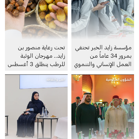
مؤسسة زايد الخير تحتفي
تحت رعاية منصور بن
بمرور 34 عاماً من
زايد.. مهرجان الوثبة
العمل الإنساني والتنموي
للرطب ينطلق 3 أغسطس
الشؤون الحكومية
الفن والثقافة