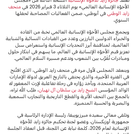
الأخوّة الإنسانية العالمي» يوم الثلاثاء 3 فبراير 2026 في
متحف
زايد الوطني
في أبوظبي، ضمن الفعاليات المصاحبة لحفلها
السنوي.
ويجمع مجلس الأخوّة الإنسانية العالمي نخبة من القادة
والخبراء الدوليين البارزين وعدد من القيادات النسائية والشبابية
العالمية، لمناقشة أبرز التحديات الإنسانية واستعراض سبل
تعزيز قيم الأخوّة الإنسانية في العالم، ما يسهم في ابتكار حلول
ومبادرات تُقَرِّب بين الشعوب وتدعم مسيرة السلام العالمي.
وينعقد المجلس لأول مرة في متحف زايد الوطني، الذي افتُتح
في الفترة الأخيرة، والذي يحتفي بالتاريخ العريق لدولة الإمارات
العربية المتحدة، ويأخذ زوّاره في رحلة تفاعلية لإرث المغفور له
الوالد المؤسس
الشيخ زايد بن سلطان آل نهيان
، طيَّب الله ثراه،
بالجمع بين التحف الأثرية والقطع التاريخية والتجارب السمعية
والبصرية والحسية المتميزة.
وتلقي معالي سعيدة ميرزيوييفا، رئيسة الإدارة الرئاسية في
جمهورية أوزبكستان، وعضو لجنة تحكيم جائزة زايد للأخوّة
الإنسانية لعام 2026، كلمة نيابة عن اللجنة، قبل انعقاد الجلسة