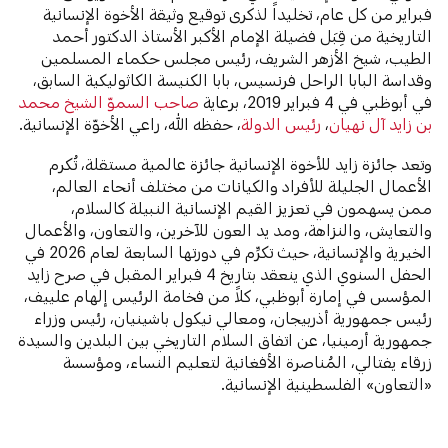
فبراير من كل عام، تخليداً لذكرى توقيع وثيقة الأخوة الإنسانية
التاريخية من قِبَل فضيلة الإمام الأكبر الأستاذ الدكتور أحمد
الطيب، شيخ الأزهر الشريف، رئيس مجلس حكماء المسلمين
وقداسة البابا الراحل فرنسيس، بابا الكنيسة الكاثوليكية السابق،
في أبوظبي في 4 فبراير 2019، برعاية
صاحب السموّ الشيخ محمد
بن زايد آل نهيان
،
رئيس الدولة
، حفظه الله، راعي الأخوّة الإنسانية.
وتعد جائزة زايد للأخوة الإنسانية جائزة عالمية مستقلة، تُكرم
الأعمال الجليلة للأفراد والكيانات من مختلف أنحاء العالم،
ممن يسهمون في تعزيز القيم الإنسانية النبيلة كالسلام،
والتعايش، والنزاهة، ومد يد العون للآخرين، والتعاون، والأعمال
الخيرية والإنسانية، حيث تكرِّم في دورتها السابعة لعام 2026 في
الحفل السنوي الذي ينعقد بتاريخ 4 فبراير المقبل في صرح زايد
المؤسس في إمارة أبوظبي، كلاً من فخامة الرئيس إلهام علييف،
رئيس جمهورية أذربيجان، ومعالي نيكول باشينيان، رئيس وزراء
جمهورية أرمينيا، عن اتفاق السلام التاريخي بين البلدين والسيدة
زرقاء يفتالي، المُناصرة الأفغانية لتعليم النساء، ومؤسسة
«التعاون» الفلسطينية الإنسانية.