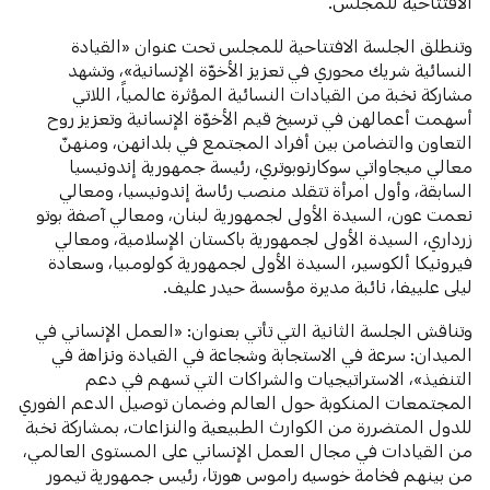
الافتتاحية للمجلس.
وتنطلق الجلسة الافتتاحية للمجلس تحت عنوان «القيادة
النسائية شريك محوري في تعزيز الأخوّة الإنسانية»، وتشهد
مشاركة نخبة من القيادات النسائية المؤثرة عالمياً، اللاتي
أسهمت أعمالهن في ترسيخ قيم الأخوّة الإنسانية وتعزيز روح
التعاون والتضامن بين أفراد المجتمع في بلدانهن، ومنهنّ
معالي ميجاواتي سوكارنوبوتري، رئيسة جمهورية إندونيسيا
السابقة، وأول امرأة تتقلد منصب رئاسة إندونيسيا، ومعالي
نعمت عون، السيدة الأولى لجمهورية لبنان، ومعالي آصفة بوتو
زرداري، السيدة الأولى لجمهورية باكستان الإسلامية، ومعالي
فيرونيكا ألكوسير، السيدة الأولى لجمهورية كولومبيا، وسعادة
ليلى علييفا، نائبة مديرة مؤسسة حيدر عليف.
وتناقش الجلسة الثانية التي تأتي بعنوان: «العمل الإنساني في
الميدان: سرعة في الاستجابة وشجاعة في القيادة ونزاهة في
التنفيذ»، الاستراتيجيات والشراكات التي تسهم في دعم
المجتمعات المنكوبة حول العالم وضمان توصيل الدعم الفوري
للدول المتضررة من الكوارث الطبيعية والنزاعات، بمشاركة نخبة
من القيادات في مجال العمل الإنساني على المستوى العالمي،
من بينهم فخامة خوسيه راموس هورتا، رئيس جمهورية تيمور