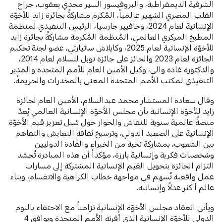
الشرقية الديمقراطية، والبروفيسور السير مجدي يعقوب، جراح
القلب المصري الشهير عالمياً، المُكرم مشاركةً بجائزة زايد للأخوّة
الإنسانية لعام 2024، وخافيير جارسيا، الرئيس التنفيذي لمنظمة
المطبخ المركزي العالمي، المُنظمة المُكرمة مشاركةً بجائزة زايد
للأخوّة الإنسانية لعام 2025، وكايلاش ساتيارثي، عضو لجنة تحكيم
الجائزة لعام 2023 والحائز على جائزة نوبل للسلام لعام 2014،
والدكتورة غادة والي، وكيل الأمين العام للأمم المتحدة والمدير
التنفيذي لمكتب الأمم المتحدة المعني بالمخدرات والجريمةً.
وقال سعادة المستشار محمد عبدالسلام، الأمين العام لجائزة
زايد للأخوّة الإنسانية بأن مجلس الأخوّة الإنسانية العالمي يُعدّ
منصةً عالمية سنوية للنقاش والحوار حول سُبل تعزيز قيم الأخوّة
الإنسانية على الصعيد الدولي، وترسيخ ثقافة التعايش والتفاهم
بين الشعوب، بمشاركة نخبة من الخبراء والقادة الدوليين
وشخصيات فكرية وإنسانية بارزة، مؤكداً أن هذه المبادرة تُجسّد
التزام الجائزة بتحويل القيم الإنسانية المشتركة إلى مسارات
عمل واقعية تُسهم في مواجهة خطاب الكراهية والانقسام، وبناء
عالم أ كثر عدلاً وإنسانية.
ويأتي انعقاد مجلس الأخوّة الإنسانية تزامناً مع الاحتفاء باليوم
الدولي للأخوّة الإنسانية الذي أقرته الأمم المتحدة ويوافق 4