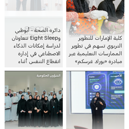
دائرة الصحة - أبوظبي
كلية الإمارات للتطوير
وEight Sleep تتعاونان
التربوي تسهم في تطوير
لدراسة إمكانات الذكاء
الممارسات التعليمية عبر
الاصطناعي في إدارة
مبادرة «بورك غرسكم»
انقطاع التنفس أثناء
النوم
الأمن
الشؤون الحكومية