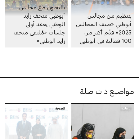
بالتعاون مع مجالس
بتنظيم من مجالس
أبوظبي متحف زايد
أبوظبي «صيف المجالس
الوطني يعقد أولى
2025» قدِّم أكثر من
جلسات «مُلتقى متحف
100 فعالية في أبوظبي
زايد الوطني»
مواضيع ذات صلة
التعليم
الصحة