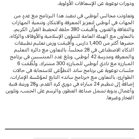
ودورات توعوية عن الإسعافات الأولوية.
وتعاونت مجالس أبوظبي في تنفيذ هذا البرنامج مع عددٍ من
الجهات في أبوظبي لتعزيز المعرفة والابتكار، وتنمية المهارات
والثقافة والفنون. وأُقيمَت 380 حلقة لتحفيظ القرآن الكريم،
بالتعاون مع الهيئة العامة للشؤون الإسلامية والأوقاف والزكاة،
حضرها أكثر من 1,400 دارس. وأُقيمَت ورش تعليم تطبيقات
الذكاء الاصطناعي في 28 مجلساً، بالتعاون مع دائرة التعليم
والمعرفة ومدرسة 42 أبوظبي. وبلغ عدد المنتسبين في برنامج
المبارزة مع نادي أبوظبي للمبارزة 300 مشترك. ونُظِّمَت 6
جلسات توعوية عن برنامج ساند التطوُّعي للاستجابة في حالات
الطوارئ، بالتعاون مع «برنامج ساند» التابع لمؤسَّسة الإمارات،
إضافةً إلى تنظيم 24 مباراة في دوري كرة القدم، و28 ورشة فنية
وأعمال يدوية تشمل صناعة العطور، والرسم على الخشب، وتلوين
الفخار وغيرها.