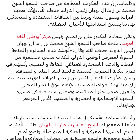
وكلماتنا. إنَّ هذه المكرمة المقدَّمة من صاحب السموّ الشيخ
محمد بن زايد آل نهيان رئيس الدولة، حفظه الله، تؤكِّد أهمية
القراءة وتصون لغتنا، وتربط بين الثقافات المتعددة والمتحدثين
بها، ما يضمن استدامتها للأجيال المقبلة».
وثمَّن سعادة الدكتور علي بن تميم، رئيس
مركز أبوظبي للغة
العربية
، منحة صاحب السموّ الشيخ محمد بن زايد آل نهيان
رئيس الدولة، حفظه الله، وقال: «تُجسِّد هذه المبادرة والمنحة
السنوية لمعرض أبوظبي الدولي للكتاب مسيرة مستمرة من
العطاء والدعم اللامحدود لقطاعَي الثقافة والتعليم. وتُسهم في
تعزيز مكانة المعرض كمنصة عالمية لنشر العلم والمعرفة،
ونحن نقدِّر هذا الدعم الكبير من رئيس الدولة، الذي نستمد منه
إلهامنا بهدف مواصلة مسيرتنا لإبقاء سوق النشر المحلي
والعربي ضمن حيِّز المنافسة، وضمان استدامته في مسيرة
التنمية الاجتماعية والحضارية والمشهد الأدبي المزدهر
لإمارتنا».
وأضاف سعادته: «تَستكمِل هذه المنحة السنوية مسيرة طويلة
بدأها المغفور له
الشيخ زايد بن سلطان آل نهيان
، طيَّب الله ثراه،
لدعم المسيرة المعرفية والثقافية المتواصلة، وتضع أمام
الطلبة مجموعة واسعة ومتنوّعة من مصادر المعارف والعناوين