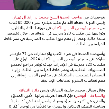
بتوجيهات من
صاحب السموّ الشيخ محمد بن زايد آل نهيان
رئيس الدولة، حفظه الله، تمَّ تنفيذ مبادرة لشراء 65,000 كتاب
من
معرض أبوظبي الدولي للكتاب
في دورته الثالثة والثلاثين،
وتوزيعها على مكتبات 220 مدرسة في الدولة، من خلال تخصيص
منحة مالية تهدف إلى دعم دور المكتبات المدرسية في نشر ثقافة
القراءة بين الطلبة.
وأسهمت المنحة في شراء الكتب والإصدارات من 77 دار نشر
شاركت في معرض أبوظبي الدولي للكتاب 2024، لتُوزَّع على
مكتبات 220 مدرسة في الإمارات، بهدف توفير مراجع لجميع
المستويات التعليمية، ونشر ثقافة القراءة بين الطلبة، وإثراء
المصادر التعليمية والمكتبات في مدارس الدولة، إضافةً إلى
دعم قطاعات النشر والصناعات الإبداعية.
وقال معالي محمد خليفة المبارك، رئيس
دائرة الثقافة
والسياحة – أبوظبي
: «إنَّ اللغة العربية، بتراثها الأدبي المتنوّع
والغني، هي أكثر من مجرَّد وسيلة تواصل. لغتنا هي أداة قوية
وشاملة للتفكير الابتكاري والنقدي، ما يُمَكِّننا من توحيد أفكارنا