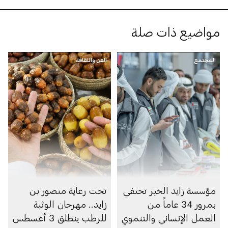
مواضيع ذات صلة
المجتمع
الفن والثقافة
مؤسسة زايد الخير تحتفي
تحت رعاية منصور بن
بمرور 34 عاماً من
زايد.. مهرجان الوثبة
العمل الإنساني والتنموي
للرطب ينطلق 3 أغسطس