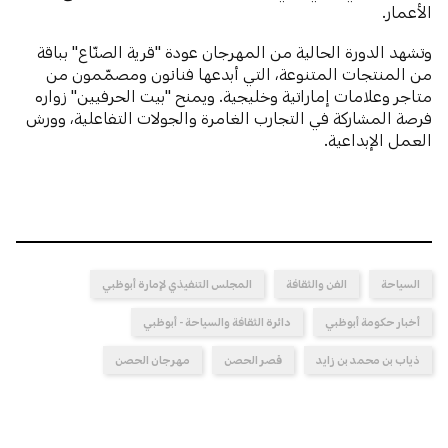
الأعمار.
وتشهد الدورة الحالية من المهرجان عودة "قرية الصنّاع" بباقة
من المنتجات المتنوعة، التي أبدعها فنانون ومصمّمون من
متاجر وعلامات إماراتية وخليجية. ويمنح "بيت الحرفيين" زواره
فرصة المشاركة في التجارب الغامرة والجولات التفاعلية، وورش
العمل الإبداعية.
السياحة
الفن والثقافة
المجلس التنفيذي لإمارة أبوظبي
أخبار حكومة أبوظبي
دائرة الثقافة والسياحة - أبوظبي
ذياب بن محمد بن زايد
قصر الحصن
مهرجان الحصن