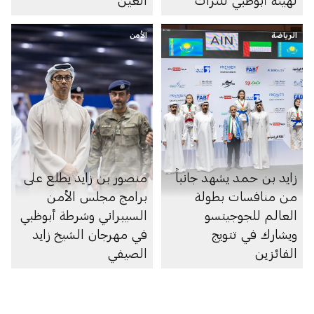
لهيئة أبوظبي للتراث
العين
الرياضة
الأمن
زايد بن حمد يشهد جانباً
منصور بن زايد يطلع على
من منافسات بطولة
برامج مجلس الأمن
العالم للجوجيتسو
السيبراني وشرطة أبوظبي
ويشارك في تتويج
في مهرجان الشيخ زايد
الفائزين
الصيفي