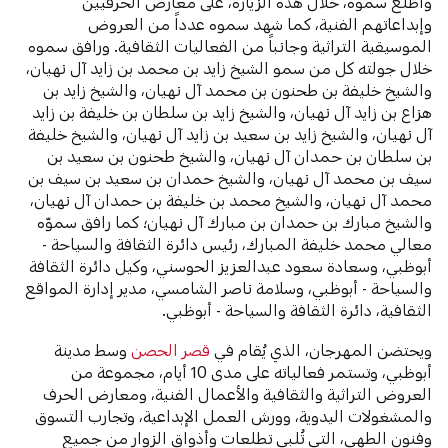
واطّلع سموه، خلال هذه الزيارة، على معارض الحرفيين
وإبداعاتهم الفنية، كما شهد سموه عدداً من العروض
الموسيقية التراثية وجانباً من الفعاليات الثقافية. ورافق سموه
خلال جولته كل من سمو الشيخ زايد بن محمد بن زايد آل نهيان،
والشيخ خليفة بن طحنون بن محمد آل نهيان، والشيخ زايد بن
هزاع بن زايد آل نهيان، والشيخ زايد بن سلطان بن خليفة بن زايد
آل نهيان، والشيخ زايد بن سعيد بن زايد آل نهيان، والشيخ خليفة
بن سلطان بن حمدان آل نهيان، والشيخ طحنون بن سعيد بن
سيف بن محمد آل نهيان، والشيخ حمدان بن سعيد بن سيف بن
محمد آل نهيان، والشيخ محمد بن خليفة بن حمدان آل نهيان،
والشيخ مبارك بن حمدان بن مبارك آل نهيان؛ كما رافق سموّه
معالي محمد خليفة المبارك، رئيس دائرة الثقافة والسياحة -
أبوظبي، وسعادة سعود عبدالعزيز الحوسني، وكيل دائرة الثقافة
والسياحة - أبوظبي، وسلامة ناصر الشامسي، مدير إدارة المواقع
الثقافية، دائرة الثقافة والسياحة - أبوظبي.
ويحتضن المهرجان، الذي يُقام في
قصر الحصن
وسط مدينة
أبوظبي، وتستمر فعالياته على مدى 10 أيام، مجموعة من
العروض التراثية والثقافية والأعمال الفنية، ومعارض الحرف
والمشغولات اليدوية، وورش العمل الإبداعية، وتجارب التسوق
وفنون الطهي، التي تُلبي تطلعات وأذواق الزوار من جميع