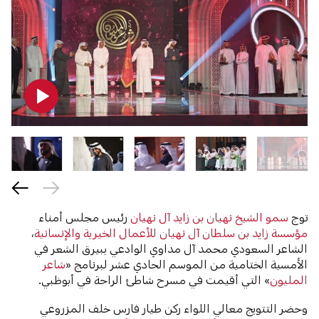
توج
سمو الشيخ نهيان بن زايد آل نهيان
رئيس مجلس أمناء
مؤسسة زايد بن سلطان آل نهيان للأعمال الخيرية والإنسانية
،
الشاعر السعودي محمد آل مداوي الوادعي ببيرق الشعر في
الأمسية الختامية من الموسم الحادي عشر لبرنامج «
شاعر
المليون
» التي أقيمت في مسرح شاطئ الراحة في أبوظبي.
وحضر التتويج معالي اللواء ركن طيار فارس خلف المزروعي