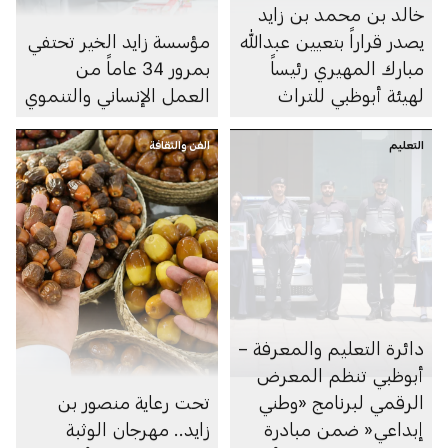
خالد بن محمد بن زايد
يصدر قراراً بتعيين عبدالله
مؤسسة زايد الخير تحتفي
مبارك المهيري رئيساً
بمرور 34 عاماً من
لهيئة أبوظبي للتراث
العمل الإنساني والتنموي
التعليم
الفن والثقافة
دائرة التعليم والمعرفة –
أبوظبي تنظم المعرض
الرقمي لبرنامج «وطني
تحت رعاية منصور بن
إبداعي« ضمن مبادرة
زايد.. مهرجان الوثبة