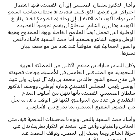
وأشار الدكتور سلطان العميمي إلى أن القصيدة فيها اشتغال
احترافي في غرضها الذي كتبت فيه، بداية بخطاب صاحب السمو
أمير دولة الكويت ثم الانتقال إلى رحلة زمانية ومكانية في تاريخ
الكويت. وقال إن الشاعر استطاع أن يقدم نموذجاً للقصيدة
الوطنية التي تحمل أيضاً الملامح الخاصة بهوية الممدوح وهوية
الوطن وهوية الشاعر وبصمته. أما حمد السعيد فأشاد بالنص
والصور الجمالية فيه، متوقفاً عند عدد من مواضعه لبيان
تميزها.
وكان الشاعر مبارك بن مدغم الأكلبي من المملكة العربية
السعودية، هو المتنافس الخامس في الأمسية، وجاءت قصيدته
في مدح سمو الشيخ خالد بن محمد بن زايد آل نهيان، ولي عهد
أبوظبي رئيس المجلس التنفيذي لإمارة أبوظبي. ووصف الدكتور
سلطان العميمي القصيدة بأنها تنهل من أسلوب المدح
التقليدي في عدد من المواضع، لكنها في الوقت ذاته، لم تخلُ
من التصوير الشعري المتميز، بما يمزج بين الأسلوبين.
وأشاد حمد السعيد بالنص، ونوه بالمحسنات البديعية فيه، مثل
الجناس والطباق، وأثنى على استخدام التكرار بطريقة تدل على
حرفة الشاعر وبما يضيف إلى المعنى. وتوقف السعيد عند
جماليات عدد من الأبيات.