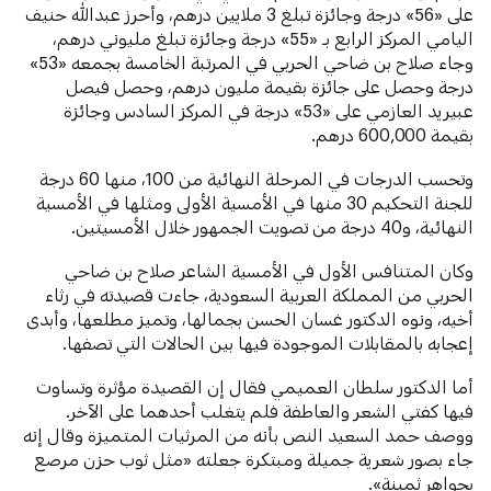
على «56» درجة وجائزة تبلغ 3 ملايين درهم، وأحرز عبدالله حنيف
اليامي المركز الرابع بـ «55» درجة وجائزة تبلغ مليوني درهم،
وجاء صلاح بن ضاحي الحربي في المرتبة الخامسة بجمعه «53»
درجة وحصل على جائزة بقيمة مليون درهم، وحصل فيصل
عبيريد العازمي على «53» درجة في المركز السادس وجائزة
بقيمة 600,000 درهم.
وتحسب الدرجات في المرحلة النهائية من 100، منها 60 درجة
للجنة التحكيم 30 منها في الأمسية الأولى ومثلها في الأمسية
النهائية، و40 درجة من تصويت الجمهور خلال الأمسيتين.
وكان المتنافس الأول في الأمسية الشاعر صلاح بن ضاحي
الحربي من المملكة العربية السعودية، جاءت قصيدته في رثاء
أخيه، ونوه الدكتور غسان الحسن بجمالها، وتميز مطلعها، وأبدى
إعجابه بالمقابلات الموجودة فيها بين الحالات التي تصفها.
أما الدكتور سلطان العميمي فقال إن القصيدة مؤثرة وتساوت
فيها كفتي الشعر والعاطفة فلم يتغلب أحدهما على الآخر.
ووصف حمد السعيد النص بأنه من المرثيات المتميزة وقال إنه
جاء بصور شعرية جميلة ومبتكرة جعلته «مثل ثوب حزن مرصع
بجواهر ثمينة».