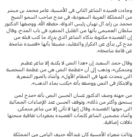
وجاءت قصيدة الشاعر الثاني في الأمسية، عامر محمد بن مبشر
من المملكة العربية السعودية، في مدح صاحب السمو الشيخ
محمد بن زايد آل نهيان رئيس الدولة، حفظه الله. ووصفها الدكتور
سلطان العميمي بأنها من القليل المتفرد في باب المدح، وقال
إن القصيدة مكتوبة بذكاء الشاعر الذي يدرك ما كتب قبله من
مدح كي ينأى عن التكرار والتقليد، مضيفاً بأنها «قصيدة شامخة
عن قامة شامخة».
وقال حمد السعيد إن «هذا النص لا يكتبه إلا شاعر عظيم
ومتمكن»، وذهب إلى أن «عظمة النص هي من عظمة الشخصية
التي يتحدث عنها في المقام الأول». وأشاد بالصور الشعرية
والابتكار في النص ووصفه بأنه «يكتب بماء الذهب».
من جهته وصف الدكتور غسان الحسن النص بأنه «مدح لمن
يستحق وأكثر من ذلك». وتوقف الحسن عند الإضاءات الجمالية
التي حوتها القصيدة، وقال إنها لا تأتي إلا من شاعر متمكن.
وأشاد بتضمين الشاعر كلمات القصيدة بمفردات ثقافية منحتها
دلالات إضافية.
وثالث شعراء الأمسية كان عبدالله حنيف اليامي من المملكة