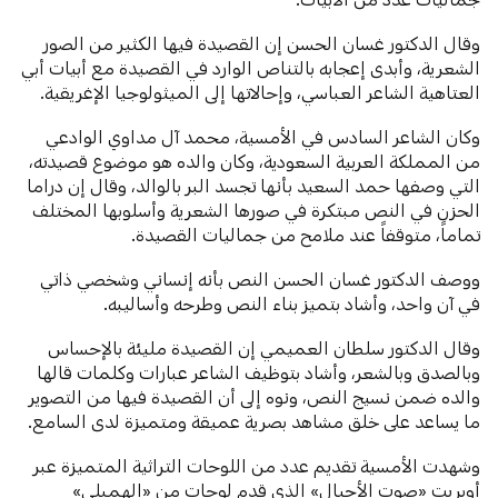
وقال الدكتور غسان الحسن إن القصيدة فيها الكثير من الصور
الشعرية، وأبدى إعجابه بالتناص الوارد في القصيدة مع أبيات أبي
العتاهية الشاعر العباسي، وإحالاتها إلى الميثولوجيا الإغريقية.
وكان الشاعر السادس في الأمسية، محمد آل مداوي الوادعي
من المملكة العربية السعودية، وكان والده هو موضوع قصيدته،
التي وصفها حمد السعيد بأنها تجسد البر بالوالد، وقال إن دراما
الحزن في النص مبتكرة في صورها الشعرية وأسلوبها المختلف
تماماً، متوقفاً عند ملامح من جماليات القصيدة.
ووصف الدكتور غسان الحسن النص بأنه إنساني وشخصي ذاتي
في آن واحد، وأشاد بتميز بناء النص وطرحه وأساليبه.
وقال الدكتور سلطان العميمي إن القصيدة مليئة بالإحساس
وبالصدق وبالشعر، وأشاد بتوظيف الشاعر عبارات وكلمات قالها
والده ضمن نسيج النص، ونوه إلى أن القصيدة فيها من التصوير
ما يساعد على خلق مشاهد بصرية عميقة ومتميزة لدى السامع.
وشهدت الأمسية تقديم عدد من اللوحات التراثية المتميزة عبر
أوبريت «صوت الأجيال» الذي قدم لوحات من «الهمبلي»