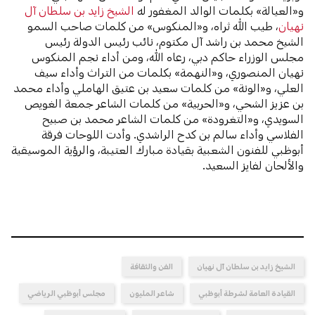
و«العيالة» بكلمات الوالد المغفور له
الشيخ زايد بن سلطان آل
نهيان
، طيب الله ثراه، و«المنكوس» من كلمات صاحب السمو
الشيخ محمد بن راشد آل مكتوم، نائب رئيس الدولة رئيس
مجلس الوزراء حاكم دبي، رعاه الله، ومن أداء نجم المنكوس
نهيان المنصوري، و«النهمة» بكلمات من التراث وأداء سيف
العلي، و«الونة» من كلمات سعيد بن عتيق الهاملي وأداء محمد
بن عزيز الشحي، و«الحربية» من كلمات الشاعر جمعة الغويص
السويدي، و«التغرودة» من كلمات الشاعر محمد بن صبيح
الفلاسي وأداء سالم بن كدح الراشدي. وأدت اللوحات فرقة
أبوظبي للفنون الشعبية بقيادة مبارك العتيبة، والرؤية الموسيقية
والألحان لفايز السعيد.
الشيخ زايد بن سلطان آل نهيان
الفن والثقافة
القيادة العامة لشرطة أبوظبي
شاعر المليون
مجلس أبوظبي الرياضي