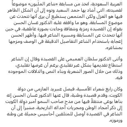
العربية السعودية، اتخذ من مسابقة «شاعر المليون» موضوعاً
لقصيدته، التي أشاد بها حمد السعيد ونوه إلى أن الشكل الظاهر
فيها هو الغزل ولكن المتمعن يستطيع أن يرى أنها تتحدث عن
موضوع المسابقة. وهو ما وافقه عليه الدكتور غسان الحسن
بقوله إن القصيدة رمزية وشفافة وجاءت بصورة عاطفية، في حين
أنها تتحدث عن المسابقة ومسيرة الشاعر فيها. وأظهر الحسن
إعجابه باستخدام الشاعر التفاصيل الدقيقة في الوصف ومزجها
بمشاعره.
وأثنى الدكتور سلطان العميمي على القصيدة وقال إن الشاعر
استطاع تقديمها بشكل غير تقليدي برغم أن غرضها تقليدي،
وذلك من خلال الصور الشعرية وبناء النص والدلالات الموجودة
فيه.
وكان رابع شعراء الأمسية، فيصل عبيريد العازمي من دولة
الكويت، وقدم قصيدة وطنية، قال عنها الدكتور غسان الحسن إنه
بناها بوعي منتقلاً فيها من مدح صاحب السمو أمير دولة الكويت
إلى ذكر أمجاد الوطن ومجريات أحداثه التاريخية، مشيراً إلى أن
الشاعر في القصيدة أوصل للمتلقين أحاسيس جميلة عن وطنه
ورموزه.