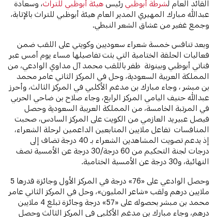
القائد العام ل
شرطة أبوظبي
رئيس
هيئة أبوظبي للتراث
، وسعادة
عبدالله مبارك المهيري المدير العام هيئة أبوظبي للتراث بالإنابة،
وجمع غفير من عشاق الشعر النبطي.
وبعد تنافس خمسة شعراء سعوديين وكويتي على اللقب ضمن
فعاليات الحلقة الختامية التي بثت تفاصيلها مساء يوم أمس عبر
قناتي أبوظبي وبينونة ظفر باللقب محمد آل مداوي الوادعي، من
المملكة العربية السعودية، وحل في المركز الثاني عامر محمد
بن مبشر ، وجاء مبارك بن مدغم الأكلبي في المركز الثالث، وأحرز
عبدالله حنيف اليامي المركز الرابع، وجاء صلاح بن ضاحي الحربي
في المرتبة الخامسة، من المملكة العربية السعودية وحصل
فيصل عبيريد العازمي من الكويت على المركز السادس، صحبت
المنافسات تفاعل ملايين المتابعين الداعمين لرحلة الشعراء،
إذ يدعم تصويت المشاهدين الشعراء بـ 40 درجة تضاف إلى
درجات لجنة التحكيم من 60 درجة/30 درجة عن الأمسية نصف
النهائية، و30 درجة عن الأمسية الختامية.
وحصل الوادعي على «76» درجة في المركز الأول وجائزة قدرها 5
ملايين درهم ولقب «شاعر المليون»، وحل في المركز الثاني عامر
محمد بن مبشر بحصوله على «57» درجة وجائزة تبلغ 4 ملايين
درهم، وجاء مبارك بن مدغم الأكلبي في المركز الثالث وحصل