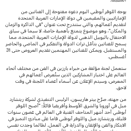
يوجه اللوفر أبوظبي اليوم دعوة مفتوحة إلى الفنانين من
الإماراتيين والمقيمين في دولة الإمارات العربية المتحدة
لتقديم أعمالهم، والتي ستندرج تحت عنوان "في الذاكرة والزمان
والمكان"، وهو موضوع يتمتع بأهمية خاصة، لا سيما في سياق
الاحتفال باليوبيل الذهبي لدولة الإمارات العربية المتحدة، مما
يسمح للفنانين بتأمّل تراث الدولة والتفكير في الماضي والحاضر
والمستقبل. ويمكن للفنانين المهتمين تقديم العروض حتى 31
أغسطس.
ستعمل لجنة مؤلفة من خبراء بارزين في الفن من مختلف أنحاء
العالم على اختيار المشاركين الذين ستُعرض أعمالهم في
المعرض، وسيتم الإعلان عن أسماء أعضاء اللجنة في وقت
لاحق.
من جهته، صرَّح بيتر هاريسون، الرئيس التنفيذي لشركة ريتشارد
ميل في أوروبا والشرق الأوسط وأفريقيا قائلاً: "أصبح اللوفر
أبوظبي أحد أشهر المتاحف الفنية في العالم في غضون سنوات
قليلة، وريتشارد ميل واللوفر أبوظبي قاما على مبادئ التميز في
الابتكار والفن والإتقان والدراية في العمل. لطالما وجدت نفسي