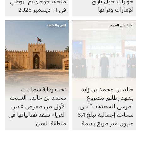
حوارات حول تاريخ
متحف جوجنهايم أبوظبي
الإمارات وتراثها
في 11 ديسمبر 2026
أخبار ولي العهد
الفن والثقافة
خالد بن محمد بن زايد
تحت رعاية شما بنت
يشهد إطلاق مشروع
محمد بن خالد.. النسخة
"مرسى السعديات" على
الأولى من معرض «عين
مساحة إجمالية تبلغ 6.4
الثريا» تعقد فعالياتها في
مليون متر مربع بقيمة
منطقة العين
100 مليار درهم