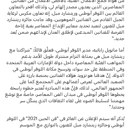
من هواة جمع الأعمال الفنية، بالأخص الأعمال من الفنانين
المعاصرين الذين يعدون مصدر إلهام لي، ولذلك أفخر بالتعاون
القائم بين اللوفر أبوظبي وريتشارد ميل. إنه تعاون مكرس لرعاية
الجيل القادم من الفنانين الموهوبين، وقد جاءت جائزة ريتشارد
ميل للفنون لتعيد تحديد معايير الإبداع المعاصر بغية إتاحة
الفرصة للفنانين المبدعين لإطلاق العنان لإبداعهم ضمن بُعد
جديد."
أما مانويل راباتيه، مدير اللوفر أبوظبي، فعلّق قائلاً: "شراكتنا مع
ريتشارد ميل هي بمثابة التزام مشترك طويل الأمد بدعم
المواهب الفنّية المعاصرة داخل دولة الإمارات العربية المتحدة
وفي المنطقة على حد سواء، وترسيخ مكانة اللوفر أبوظبي في
الدولة. إنَّ هدفنا هو تزويد هؤلاء الفنانين بمنصة بارزة على
الصعيد العالمي لعرض أعمالهم على المجتمع كما على
الجمهور العالمي. لذلك، فإنَّ هذه المبادرة تُعتبر خطوة راسخة
يخطوها اللوفر أبوظبي في ميدان الفن المعاصر، خاصةً مع توسّع
مهمتنا لتسليط الضوء على لقاء الثقافات الذي يشكّل سر
وحدتنا."
يُذكر أنه سيتم الإعلان عن الفائز في "فن الحين 2021" في اللوفر
أبوظبي وجائزة ريتشارد ميل للفنون بالتوازي مع الموسم