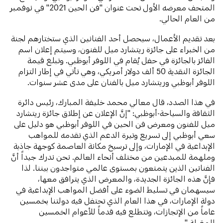
المتحف معرضه الأول تحت عنوان "فن الحين 2021" في نوفمبر
من العام الحالي.
بعد تقديم الأعمال، سيحصل أحد الفنانين الذي ستختارهم لجنة
من الخبراء على جائزة ريتشارد ميل للفنون، وسيتم إعلان اسم
الفائز بالجائزة في حفل يُقام في اللوفر أبوظبي. وتبلغ قيمة
الجائزة النقدية 50 ألف دولار أمريكي، وهي تأتي في إطار التزام
اللوفر أبوظبي وريتشارد ميل بالفنان على مدى عشر سنوات.
في هذا الصدد، قال معالي محمد خليفة المبارك، رئيس دائرة
الثقافة والسياحة-أبوظبي: "إنَّ الإعلان عن إطلاق جائزة ريتشارد
ميل للفنون ومعرض فن الحين في اللوفر أبوظبي هو دليل على
سعي أبوظبي إلى تسريع وتيرة الدعم الذي تقدمه للمواهب
الإبداعية في الإمارات، وإلى ترسيخ مكانة العاصمة كوجهة جاذبة
وملهمة للمبدعين من مختلف أنحاء العالم. نحن ندرك جيداً أنَّ
الفنانين الذين يتمتعون بمستوى عالمي متواجدون بيننا. لذا
فإنَّ هذه الجائزة الجديدة، والمعرض الذي يترافق معها،
سيسهمان في تسليط الضوء على أفضل المواهب الإبداعية في
دولة الإمارات، في هذا العام الذي تحتفل فيه دولتنا بخمسين
عاماً من الإنجازات، وتتطلع فيه قدماً للأعوام الخمسين
المقبلة."