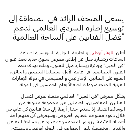
يسعى المتحف الرائد في المنطقة إلى
توسيع إطاره السردي العالمي لدعم
أفضل الفنانين على الساحة العالمية
أعلن
اللوفر أبوظبي
والعلامة التجارية السويسرية لصناعة
الساعات ريتشارد ميل عن إطلاق معرض سنوي جديد تحت عنوان
"فن الحين" وجائزة ريتشارد ميل للفنون، وذلك بهدف دعم
الفنون المعاصرة. في عامه الأول، سيسلط المعرض والجائزة،
الضوء على الفنانين الإماراتيين والمقيمين في دولة الإمارات
العربية المتحدة، وذلك احتفالاً بعام الخمسين في الدولة.
يشكّل معرض "فن الحين" العالمي منصة لعرض أعمال
الفنانين المعاصرين، العاملين على مجموعة متنوعة من
الوسائط الفنية. إذ سيتم اختيار أربعة إلى ستة فنانين كل عام، من
خلال دعوة مفتوحة لتقديم العروض، وسيعرض كلٌ منهم أحد
أعماله الفنّية في رواق المتحف، وهو عبارة عن مساحة للتفاعل
والتبادل مخصصة للفن المعاصر في اللوفر أبوظبي. وسيفتتح