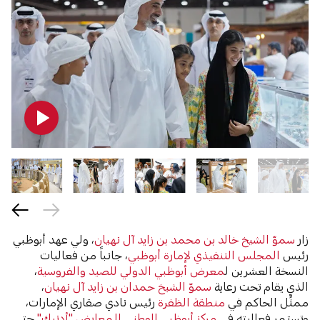
زار
سموّ الشيخ خالد بن محمد بن زايد آل نهيان
، ولي عهد أبوظبي
رئيس
المجلس التنفيذي لإمارة أبوظبي
، جانباً من فعاليات
النسخة العشرين ل
معرض أبوظبي الدولي للصيد والفروسية
،
الذي يقام تحت رعاية
سموّ الشيخ حمدان بن زايد آل نهيان
،
ممثِّل الحاكم في
منطقة الظفرة
رئيس نادي صقاري الإمارات،
وتستمر فعاليته في
مركز أبوظبي الوطني للمعارض "أدنيك"
حتى