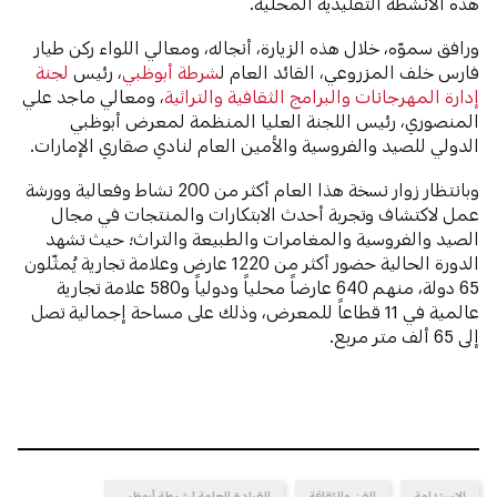
هذه الأنشطة التقليدية المحلية.
ورافق سموّه، خلال هذه الزيارة، أنجاله، ومعالي اللواء ركن طيار
فارس خلف المزروعي، القائد العام ل
شرطة أبوظبي
، رئيس
لجنة
إدارة المهرجانات والبرامج الثقافية والتراثية
، ومعالي ماجد علي
المنصوري، رئيس اللجنة العليا المنظمة لمعرض أبوظبي
الدولي للصيد والفروسية والأمين العام لنادي صقاري الإمارات.
وبانتظار زوار نسخة هذا العام أكثر من 200 نشاط وفعالية وورشة
عمل لاكتشاف وتجربة أحدث الابتكارات والمنتجات في مجال
الصيد والفروسية والمغامرات والطبيعة والتراث؛ حيث تشهد
الدورة الحالية حضور أكثر من 1220 عارض وعلامة تجارية يُمثّلون
65 دولة، منهم 640 عارضاً محلياً ودولياً و580 علامة تجارية
عالمية في 11 قطاعاً للمعرض، وذلك على مساحة إجمالية تصل
إلى 65 ألف متر مربع.
الاستدامة
الفن والثقافة
القيادة العامة لشرطة أبوظبي