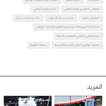
المجلس التنفيذي لإمارة أبوظبي
أخبار حكومة أبوظبي
أخبار ولي العهد
حمدان بن زايد آل نهيان
خالد بن محمد بن زايد
لجنة إدارة المهرجانات والبرامج الثقافية والتراثية - أبوظبي
مركز أبوظبي الوطني للمعارض (أدنيك)
معرض أبوظبي الدولي للصيد والفروسية
منطقة الظفرة
المزيد
الفن والثقافة
الفن والثقافة