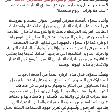
8 سبتمبر الحالي، بتنظيم من نادي صقاري الإمارات تحت شعار
"استدامة وتراث.. بروح متجددة".
وأشاد سموّه بأهمية معرض أبوظبي الدولي للصيد والفروسية
في الحفاظ على التراث الإماراتي وصون إرث الأجداد واستدامة
التقاليد العريقة المرتبطة بالصقارة والفروسية للأجيال القادمة
بما يضمن غرس قيم الموروث الثقافي المحلي في نفوس أبناء
الوطن؛ كما نوّه سموّه بالجهود التي تبذلها اللجنة المنظمة
للمعرض في التعريف، محلياً وإقليمياً ودولياً، بالعادات التراثية
والحرف اليدوية التقليدية التي مارسها أجدادنا قديماً بما يعكس
عراقة وعمق جذور التراث الإماراتي الأصيل ويُرسخ قيم الاعتزاز
والافتخار بأصالة الهوية الوطنية.
وتفقّد سموّه، خلال هذه الزيارة، عدداً من أجنحة الجهات
المشاركة في المعرض، كما اطّلع سموّه على أحدث ما توصّل
إليه المشاركون من ابتكارات ومهارات وخبرات في مجالات
الفروسية والصقارة والصيد البري، التي تهدف إلى تقديم صورة
حية للتراث الإماراتي والتقاليد الأصيلة، والاحتفاء بها والحفاظ
عليها. كما استعرض سموّه المنتجات والحلول التقنية التي
يقدمها العارضون وتُسهم في تعزيز جهود الاستدامة البيئية لمثل