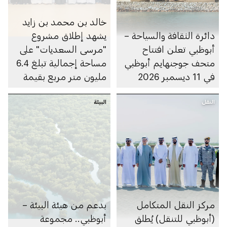
خالد بن محمد بن زايد
دائرة الثقافة والسياحة –
يشهد إطلاق مشروع
أبوظبي تعلن افتتاح
"مرسى السعديات" على
متحف جوجنهايم أبوظبي
مساحة إجمالية تبلغ 6.4
في 11 ديسمبر 2026
مليون متر مربع بقيمة
100 مليار درهم
النقل
البيئة
مركز النقل المتكامل
بدعم من هيئة البيئة –
(أبوظبي للتنقل) يُطلق
أبوظبي.. مجموعة