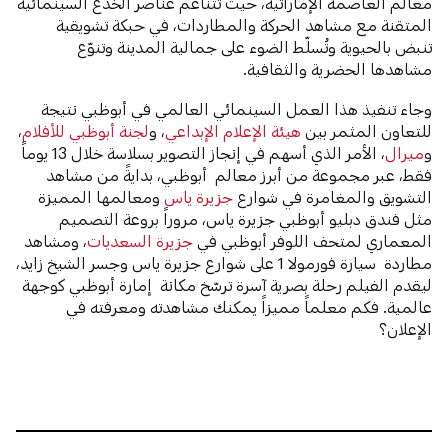
معالم العاصمة الإماراتية، حيث تتناغم عناصر الخدع السينمائية
المتقنة مع مشاهد الحركة والمطاردات، في حبكة تشويقية
تنبض بالحيوية وتُسلّط الضوء على جمالية المدينة وتنوّع
مشاهدها الحضرية والثقافية.
وجاء تنفيذ هذا العمل السينمائي العالمي في أبوظبي نتيجة
للتعاون المثمر بين
هيئة الإعلام الإبداعي
، و
لجنة أبوظبي للأفلام
،
و
ميرال
، الأمر الذي أسهم في إنجاز التصوير بسلاسة خلال 13 يوماً
فقط، عبر مجموعة من أبرز معالم أبوظبي، بدايةً من مشاهد
التشويق والمغامرة في شوارع
جزيرة ياس
ومعالمها المميزة
مثل فندق دبليو أبوظبي جزيرة ياس، مروراً بروعة التصميم
المعماري لمتحف اللوفر أبوظبي في
جزيرة السعديات
، ومشاهد
مطاردة سيارة فورمولا 1 على شوارع جزيرة ياس وجسر الشيخ زايد،
ليقدم الفيلم رحلة بصرية آسرة ترسّخ مكانة إمارة أبوظبي كوجهة
عالمية. فكم معلماً مميزاً يمكنك مشاهدته ومعرفته في
الإعلان؟