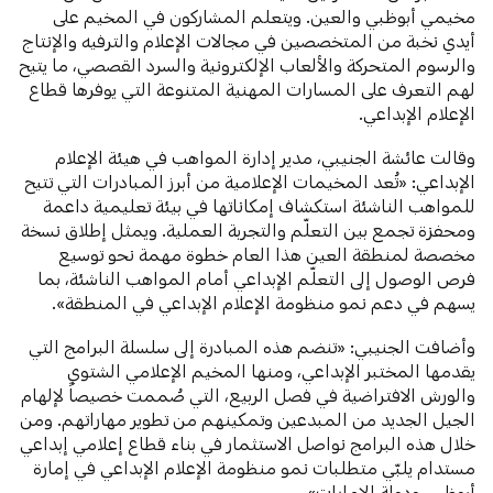
مخيمي أبوظبي والعين. ويتعلم المشاركون في المخيم على
أيدي نخبة من المتخصصين في مجالات الإعلام والترفيه والإنتاج
والرسوم المتحركة والألعاب الإلكترونية والسرد القصصي، ما يتيح
لهم التعرف على المسارات المهنية المتنوعة التي يوفرها قطاع
الإعلام الإبداعي.
وقالت عائشة الجنيبي، مدير إدارة المواهب في هيئة الإعلام
الإبداعي: «تُعد المخيمات الإعلامية من أبرز المبادرات التي تتيح
للمواهب الناشئة استكشاف إمكاناتها في بيئة تعليمية داعمة
ومحفزة تجمع بين التعلّم والتجربة العملية. ويمثل إطلاق نسخة
مخصصة لمنطقة العين هذا العام خطوة مهمة نحو توسيع
فرص الوصول إلى التعلّم الإبداعي أمام المواهب الناشئة، بما
يسهم في دعم نمو منظومة الإعلام الإبداعي في المنطقة».
وأضافت الجنيبي: «تنضم هذه المبادرة إلى سلسلة البرامج التي
يقدمها المختبر الإبداعي، ومنها المخيم الإعلامي الشتوي
والورش الافتراضية في فصل الربيع، التي صُممت خصيصاً لإلهام
الجيل الجديد من المبدعين وتمكينهم من تطوير مهاراتهم. ومن
خلال هذه البرامج نواصل الاستثمار في بناء قطاع إعلامي إبداعي
مستدام يلبّي متطلبات نمو منظومة الإعلام الإبداعي في إمارة
أبوظبي ودولة الإمارات».