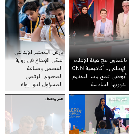
ورش المختبر الإبداعي
بالتعاون مع هيئة الإعلام
تنمّي الإبداع في رواية
الإبداعي.. أكاديمية CNN
القصص وصناعة
أبوظبي تفتح باب التقديم
المحتوى الرقمي
لدورتها السادسة
المسؤول لدى رواة
القصص الصغار
الفن والثقافة
الفن والثقافة