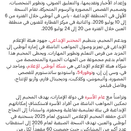
وإعداد الأخبار وتقديمها، والتعليق الصوتي، وتطوير الشخصيات،
وتصميم القصص المصورة والرسوم المتحركة. تقام النسخة
الأولى في المنطقة الإبداعية - ياس في أبوظبي خلال الفترة من 6
إلى 10 يوليو 2026، والثانية في مركز القطارة للفنون في منطقة
العين خلال الفترة من 20 إلى 24 يوليو 2026.
ويدعم المخيم، بتنظيم
المختبر الإبداعي
، جهود هيئة الإعلام
الإبداعي في تعزيز وصول المواهب الناشئة في إمارة أبوظبي إلى
المزيد من فرص التعلم وتطوير المهارات. ويحظى المخيم هذا
العام بدعم مجموعة من الجهات الخبيرة والمتخصصة من
شركاء هيئة الإعلام الإبداعي هي
شبكة أبوظبي للإعلام
، وماجد تي
في، وسي إن إن، و
توفور54
، واستوديو ساندستورم للقصص
المصورة، وأنيموشن، وكلاكيت، وديجيتال فارم، وآريو للإنتاج،
وفاضل فيلمز.
وتزامناً مع
عام الأسرة
في دولة الإمارات، يهدف المخيم إلى
تمكين المواهب الناشئة من أفراد الأسرة لاستكشاف إمكاناتهم
الإبداعية في بيئة تعليمية تفاعلية ومحفزة. واستناداً إلى النجاح
الذي حققه المخيم الإعلامي الشتوي لعام 2025 بنسختيه في
أبوظبي والعين، تهدف النسخة الصيفية لعام 2026 إلى استقطاب
عدد أكبر من المشاركين، حيث خصصت 60 مقعداً لكل من