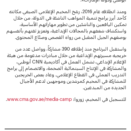
ومنذ انطلاقه عام 2016، رسّخ المخيم الإعلامي الصيفي مكانته
كأحد أبرز برامج تنمية المواهب الناشئة في الدولة، من خلال
تمكين اليافعين والناشئين من تطوير مهاراتهم الأساسية،
واستكشاف شغفهم بالمجالات الإبداعية، وتعزيز ثقتهم بأنفسهم
بوصفهم الجيل المقبل من رواة القصص وصنّاع المحتوى.
واستقبل البرنامج منذ إطلاقه 390 مشاركاً، وواصل عدد من
خريجيه مسيرتهم الإبداعية من خلال مبادرات مدعومة من هيئة
الإعلام الإبداعي، تشمل العمل في أكاديمية CNN أبوظبي،
والمشاركة في الإنتاج السينمائية الضخمة، والانضمام إلى برامج
التدريب العملي في القطاع الإعلامي. وعاد بعض الخريجين
للمشاركة في المخيم كمرشدين وموجهين لدعم الأجيال
الجديدة من المبدعين.
للتسجيل في المخيم، زوروا:
www.cma.gov.ae/media-camp
.