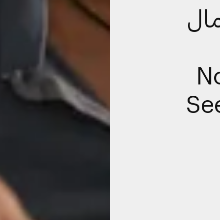
مال
Now
Se