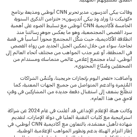
وقالت بيكي أندرسون، مدير تحرير CNN أبوظبي ومذيعة برنامج
«كونيكت ذا ورلد وذ بيكي أندرسون»: «تتزامن الذكرى السنوية
الخامسة لأكاديمية CNN أبوظبي مع تسليط الضوء على أهمية
سرد القصص المجتمعية، وهو ما يعكس جوهر رسالتنا منذ
انطلاقة الأكاديمية، حيث شكَّل المجتمع محوراً أساسياً في قصة
نجاحنا، سواء من خلال تمكين الجيل الجديد من رواة القصص
في المنطقة، أو عبر جذب المواهب من مختلف أنحاء العالم إلى
أبوظبي، لبناء مجتمع إعلامي عالمي متماسك ومستدام من
الصحفيّين وصُنّاع المحتوى».
وأضافت: «نفخر اليوم بإنجازات خريجينا، ونُثمِّن الشراكات
المُثمرة والدعم المتواصل من جميع الجهات المعنية، كما
نتطلَّع بشغف إلى استقبال دفعة جديدة من المشاركين في وقتٍ
لاحقٍ من هذا العام».
وكانت هيئة الإعلام الإبداعي قد أعلنت في عام 2024 عن شراكة
استراتيجية مع كليات التقنية العليا في دولة الإمارات، لتقديم
شهادة تأهيل معتمَدة، بالتعاون مع أكاديمية CNN أبوظبي، في
إطار التزام الهيئة بدعم وتطوير المواهب الإعلامية الوطنية،