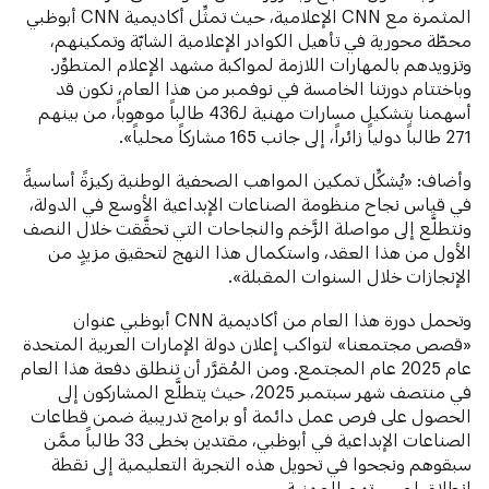
المثمرة مع CNN الإعلامية، حيث تمثِّل أكاديمية CNN أبوظبي
محطّة محورية في تأهيل الكوادر الإعلامية الشابّة وتمكينهم،
وتزويدهم بالمهارات اللازمة لمواكبة مشهد الإعلام المتطوِّر.
وباختتام دورتنا الخامسة في نوفمبر من هذا العام، نكون قد
أسهمنا بتشكيل مسارات مهنية لـ436 طالباً موهوباً، من بينهم
271 طالباً دولياً زائراً، إلى جانب 165 مشاركاً محلياً».
وأضاف: «يُشكِّل تمكين المواهب الصحفية الوطنية ركيزةً أساسيةً
في قياس نجاح منظومة الصناعات الإبداعية الأوسع في الدولة،
ونتطلَّع إلى مواصلة الزَّخم والنجاحات التي تحقَّقت خلال النصف
الأول من هذا العقد، واستكمال هذا النهج لتحقيق مزيدٍ من
الإنجازات خلال السنوات المقبلة».
وتحمل دورة هذا العام من أكاديمية CNN أبوظبي عنوان
«قصص مجتمعنا» لتواكب إعلان دولة الإمارات العربية المتحدة
عام 2025 عام المجتمع. ومن المُقرَّر أن تنطلق دفعة هذا العام
في منتصف شهر سبتمبر 2025، حيث يتطلَّع المشاركون إلى
الحصول على فرص عمل دائمة أو برامج تدريبية ضمن قطاعات
الصناعات الإبداعية في أبوظبي، مقتدين بخطى 33 طالباً ممَّن
سبقوهم ونجحوا في تحويل هذه التجربة التعليمية إلى نقطة
انطلاق لمسيرتهم المهنية.