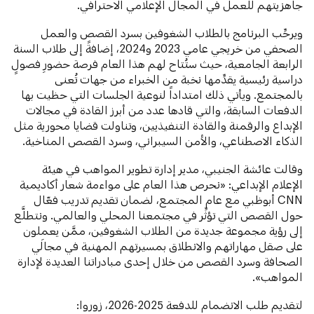
جاهزيتهم للعمل في المجال الإعلامي الاحترافي.
ويرحِّب البرنامج بالطلاب الشغوفين بسرد القصص والعمل
الصحفي من خريجي عامي 2023 و2024، إضافةً إلى طلاب السنة
الرابعة الجامعية، حيث ستُتاح لهم هذا العام فرصة حضورِ فصولٍ
دراسية رئيسية يقدِّمها نخبة من الخبراء من جهات تُعنى
بالمجتمع. ويأتي ذلك امتداداً لنوعية الجلسات التي حظيت بها
الدفعات السابقة، والتي قادها عدد من أبرز القادة في مجالات
الإبداع والرقمنة والقادة التنفيذيين، وتناولت قضايا محورية مثل
الذكاء الاصطناعي، والأمن السيبراني، وسرد القصص المناخية.
وقالت عائشة الجنيبي، مدير إدارة تطوير المواهب في هيئة
الإعلام الإبداعي: ​​«نحرص هذا العام على مواءمة شعار أكاديمية
CNN أبوظبي مع عام المجتمع، لضمان تقديم تدريب فعّال
حول القصص التي تؤثِّر في مجتمعنا المحلي والعالمي. ونتطلَّع
إلى رؤية مجموعة جديدة من الطلاب الشغوفين، ممَّن يعملون
على صقل مهاراتهم والانطلاق بمسيرتهم المهنية في مجالَي
الصحافة وسرد القصص من خلال إحدى مبادراتنا العديدة لإدارة
المواهب».
لتقديم طلب الانضمام للدفعة 2025-2026، زوروا: