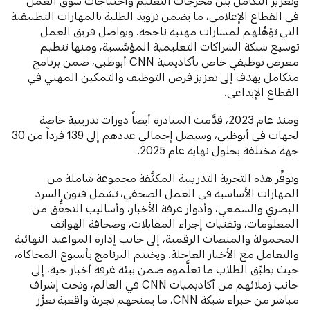
وتعزيز التكامل بين مخرجات التعليم واحتياجات سوق العمل
في القطاع الإعلامي، ما يضمن تزويد الطلبة بالمهارات التطبيقية
التي تؤهِّلهم لمسارات مهنية ناجحة. ويواصل فريق العمل
توسيع شبكة الشراكات التعليمية المؤسَّسية، ومنها تنظيم
معرض توظيفي خاص بأكاديمية CNN أبوظبي، ضمن برنامج
متكامل يهدف إلى تعزيز فرص التوظيف والتمكين المهني في
القطاع الإبداعي.
ومنذ عام 2023، قدَّمت المبادرة أيضاً دورات تدريبية خاصة
لجهات في أبوظبي، وسيصل إجمالي عددهم إلى 139 فرداً من 30
جهة مختلفة بحلول نهاية عام 2025.
وتوفِّر هذه التجربة التدريبية المكثَّفة مجموعة شاملة من
المهارات الأساسية في العمل الصحفي، تشمل فنون السرد
البصري والسمعي، وأدوار غرفة الأخبار، وأساليب التحقُّق من
المعلومات، وتقنيات إجراء المقابلات، وصحافة الهواتف
المحمولة والمنصات الرقمية، إلى جانب إدارة المواعيد النهائية
والتعامل مع الأخبار العاجلة. ويختتم البرنامج بأسبوع المحاكاة،
حيث يطبِّق الطلاب ما تعلَّموه ضمن بيئة غرفة أخبار حية، إلى
جانب زملائهم من أكاديميات CNN في العالم، وتحت إشراف
مباشر من خبراء شبكة CNN، ما يمنحهم تجربة واقعية تعزِّز