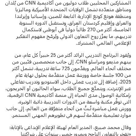
المشاركين المحليين طلاب دوليون من أكاديمية CNN من بُلدان
ومناطق متعدّدة تشمل الولايات المتحدة الأميركية وماليزيا
ومنطقة هونغ كونغ الإدارية التابعة للصين، وإسبانيا وإيرلندا
والعراق وإقليم كردستان العراق. وتستقبل الدورة السنوية
الخامسة، أكثر من 270 طالباً دولياً في أبوظبي لاستكمال
تدريبهم، ما يعزِّز روح التعاون الدولي ويُرسِّخ مفهوم التفكير
الإعلامي العالمي المشترك.
ويُقود البرنامج التدريبي الرائد أكثر من 25 خبيراً كل عام، من
بينهم مذيعو ومراسلو CNN، إلى جانب متخصصين فنّيين من
مختلف أنحاء العالم. ويقدِّمون 725 ساعة تدريبية، تشمل أكثر
من 100 جلسة خاصة وورشة عمل متقدِّمة بحلول نهاية عام
2025، إضافة إلى تدريب عملي داخل الاستوديو وتدريب تفاعلي
عبر الإنترنت. ويتمتَّع جميع الطلاب، سواء الحاليون أو الخريجون،
بإمكانية الوصول مدى الحياة إلى منصة أكاديمية CNN الرقمية،
التي توفِّر مكتبة واسعة من الدورات التدريبية ذاتية الوتيرة،
وورش عمل مباشرة تُبثَّ من أنحاء متفرَّقة من العالم، إلى جانب
موارد تعليمية متقدِّمة تُسهم في تطويرهم المهني المستمر.
وقال محمد ضبيع، المدير العام لهيئة الإعلام الإبداعي بالإنابة: ​​
«نفخر بالتعاون الناجح وبمرور خمس سنوات على شراكتنا