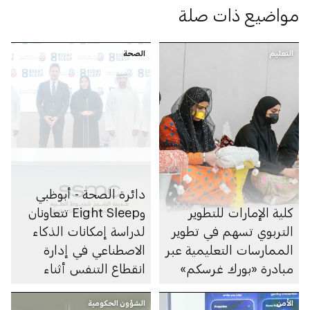
مواضيع ذات صلة
التعليم
الصحة
دائرة الصحة - أبوظبي
كلية الإمارات للتطوير
وEight Sleep تتعاونان
التربوي تسهم في تطوير
لدراسة إمكانات الذكاء
الممارسات التعليمية عبر
الاصطناعي في إدارة
مبادرة «بورك غرسكم»
انقطاع التنفس أثناء
النوم
الأمن
الشؤون الحكومية