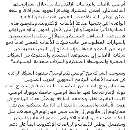
أبوظبي للألعاب والرياضات الإلكترونية من خلال استراتيجيتها
القائمة على العمل المشترك وتضافر الجهود بفتح آفاقاً واسعة
تمكن أبوظبي للاستفادة من الفرص الاقتصادية والثقافية
الواعدة التي تتيحها صناعة الألعاب الإلكترونية. وستحقق هذه
المبادرة تأثيراً ملموساً وبارزاً على الأجل الطويل، بدايةً من توفير
فرص عمل للمواهب المحلية ووصولاً إلى تمكين المتخصصين
بالمهارات المطلوبة من جانب شركات الألعاب للمضي قدماً نحو
مزيد من النمو والازدهار. وإننا نتطلع إلى الترحيب بمزيد من
شركات الألعاب إلى مجموعتنا المتميزة والمتنوعة من الشركات
الصغيرة والمتوسطة المبتكرة والشركات متعددة الجنسيات."
وبموجب الشراكة مع "يونيتي تكنولوجيز"، ستقود الشركة الرائدة
في صناعة الألعاب البرنامج التطويري "تدريب المدربين"
وستتعاون مع العديد من المؤسسات التعليمية في جميع أنحاء
دولة الإمارات، بما فيها جامعة أبوظبي، جامعة نيويورك أبوظبي،
كليات التقنية العليا وجامعة الشارقة. ويتمثّل هدف البرنامج في
تزويد الأساتذة والمعلمين بالمهارات اللازمة ليتمكنوا من نقل
معارفهم إلى طلابهم إلى جانب صقل مهاراتهم في مجالات مثل
الذكاء الاصطناعي، الواقع الافتراضي، تطوير الألعاب والترميز.
وستعمل أبوظبي للألعاب والرياضات الإلكترونية أيضاً على دعم