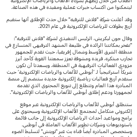
الطلاب من خلال ربطهم بشركاء الألعاب والرياضات الإلكترونية
ليتمكنوا من اكتساب خبرات عملية ومفيدة في هذه الصناعة.
وقد أعلنت شركة "فلاش للترفيه" خلال حدث الإطلاق أنها ستقيم
أربع بطولات للرياضات الإلكترونية في عام 2021.
وقال جون ليكريش، الرئيس التنفيذي لشركة "فلاش للترفيه":
"نفخر بمكانتنا الرائدة في طليعة المشهد الترفيهي المتسارع في
منطقة الشرق الأوسط وشمال إفريقيا، حيث نقدم للجمهور
تجارب مبتكرة، فريدة ومشوقة تعزز سمعتنا القوية كأحد أبرز
مزودي الفعاليات الترفيهية في المنطقة. ويسعدنا أن نكون
شريكاً استراتيجياً لـ ’أبوظبي للألعاب والرياضات الإلكترونية‘ حيث
سنقدم أربع فعاليات رياضية إلكترونية جديدة ستنضم إلى منصة
المبادرة هذا العام ونتطلع إلى تنويع المحتوى الذي نقدمه
لجمهورنا ودعم إطلاق أبوظبي للألعاب والرياضات الإلكترونية".
ستنطلق أبوظبي للألعاب والرياضات الإلكترونية عبر موقع
إلكتروني متكامل لمجتمع الألعاب الإلكترونية وسيحتوي على
برامج ومواعيد أحداث الرياضات الإلكترونية إلى جانب قائمة
باستوديوهات وشركات تطوير الألعاب العاملة في أبوظبي.
وستخصص المبادرة أيضاً قناة بث عبر "تويتش" لتسليط الضوء