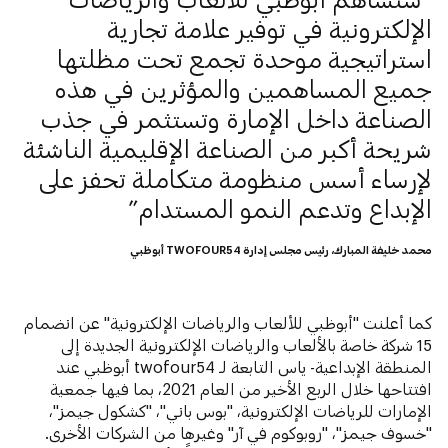
الإلكترونية في توفير علامة تجارية
استراتيجية موحدة تجمع تحت مظلتها
جميع المساهمين والمؤثرين في هذه
الصناعة داخل الإمارة وتستثمر في جذب
شريحة أكبر من الصناعة الإقليمية الناشئة
لإرساء أسس منظومة متكاملة تحفز على
الإبداع وتدعم النمو المستدام
محمد خليفة المبارك، رئيس مجلس إدارة TWOFOUR54 أبوظبي
كما أعلنت "أبوظبي للألعاب والرياضات الإلكترونية" عن انضمام
15 شركة خاصة بالألعاب والرياضات الإلكترونية الجديدة إلى
المنطقة الإبداعية- ياس التابعة لـ twofour54 أبوظبي عند
افتتاحها خلال الربع الأخير من العام 2021، بما فيها جمعية
الإمارات للرياضات الإلكترونية، "بوس باني"، "كشكول جيمز"،
"خسوف جيمز"، "روبوكوم في آر" وغيرها من الشركات الأخرى.