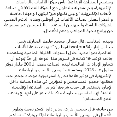
وستضم المنطقة الإبداعية- ياس مركزاً للألعاب والرياضات
الإلكترونية، يتم تشغيله بالتعاون مع الشركة العملاقة في صناعة
الألعاب الإلكترونية "يونيتي تكنولوجيز" ليكون الوجهة الحاضنة
والمقر الفعلي لصناعة الألعاب في أبوظبي ويقدم الدعم العملي
للشركات الناشئة والمهنيين الصاعدين والطموحين عبر مجموعة
من برامج تنمية المواهب ودعم الأعمال.
وبهذه المناسبة، قال معالي محمد خليفة المبارك، رئيس
مجلس إدارة twofour54 أبوظبي: "شهدت صناعة الألعاب
العالمية نمواً مطرداً خلال السنوات القليلة الماضية وساهمت
جائحة كوفيد-19 كذلك في تسريع هذا التوجه إلى حدٍّ يُتوقع أن
تتجاوز الإيرادات العالمية لهذه الصناعة سقف الـ 200 مليار دولار
بحلول عام 2023. وستساهم أبوظبي للألعاب والرياضات
الإلكترونية في توفير علامة تجارية استراتيجية موحدة تجمع تحت
مظلتها جميع المساهمين والمؤثرين في هذه الصناعة داخل
الإمارة وتستثمر في جذب شريحة أكبر من الصناعة الإقليمية
الناشئة لإرساء أسس منظومة متكاملة تحفز على الإبداع وتدعم
النمو المستدام."
من جانبه، قال جيمس هارت، مدير إدارة الاستراتيجية وتطوير
الأعمال في أبوظبي للألعاب والرياضات الإلكترونية: "ستساهم