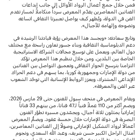
فمن خلال جمع أعمال الرواد الأوائل إلى جانب إبداعات
الفنانين المعاصرين يقدّم المعرض سرداً متكاملاً لمسار تقدم
الفن في الدولة، ويُظهر كيف يواصل تعبيرنا الثقافي اتساعه
ونضوجه وإلهامه للأجيال».
وتابع سعادته: «ويجسد هذا المعرض رؤية قيادتنا الرشيدة في
دعم الدبلوماسية الثقافية وبناء جسور تعاون راسخة مع مختلف
دول العالم، ويعمل على توسيع مجالات الشراكة الاستراتيجية
الخاصة بين البلدين. ومن خلال تنظيم هذا المعرض نؤكد
التزامنا بترسيخ الحوار الثقافي وتعميق التواصل بين الفنانين
من دولة الإمارات وجمهورية كوريا، بما يسهم في دعم الحراك
الإبداعي المشترك، ويعزز الروابط الإنسانية التي توحّد الشعوب
عبر الفن والمعرفة».
ويقام المعرض في متحف سيول للفنون حتى 29 مارس 2026،
ويضم أكثر من 110 عملاً فنياً لـ47 فنانا، من بينهم 33 فناناً
إماراتياً يمثلون ثلاثة أجيال، ويجسّدون مسيرة تطوّر الفنون
البصرية في دولة الإمارات خلال خمسة عقود. ويضمُّ المعرض
أعمالاً لرواد التشكيل الإماراتي وصولاً إلى الفنانين المعاصرين،
أمثال الراحل الكبير حسن شريف، وعبد الله السعدي، ونجوم
الغانم، وشيخة المزروع، وآلاء يونس، ورند عبد الجبار، وجميري