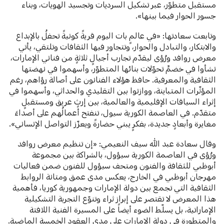
مستقبل متطوّر، عبر تشكيل السرديات وتجسيد الهويات، وبناء
جسور الحوار فيما بينها».
وتابعت سعادتها: «في عالمٍ بات اليوم قريةً كونيةً تحفلُ بالإبداع
والابتكار، والتبادل والحوار، وتتجاور فيها الثقافات وتلتقي، يأتي
معرض روافد ورُؤى ليقدّم تجارب أجيالٍ ثلاثةٍ من فناني الإمارات،
نشأوا في خضمِّ تحوّلات بنائها المتطوّر، وأسهموا في نهضتها
الثقافية والمعرفية. حافظ هؤلاء الفنانون على أصالة رؤاهم، رغم
المؤثّرات المتباينة، ووازنوا بين التقليدي والحداثي، وأسهموا في
إثراء السياقات الإقليمية والعالمية، بين إرثٍ عريق ومستقبلٍ
متقدّم. في العاصمة الكورية سيول، تنفتح أعمالُهم على أصداءَ
مغايرة وأبعادٍ جديدة، بفكرٍ يبني حضارةً ويعزّز التواصل الإنساني».
وقال سعادة عبد الله سيف النعيمي: «إن تنظيم معرض روافد
ورُؤى في العاصمة الكورية سيؤول، بالشراكة بين مجموعة
أبوظبي للثقافة والفنون ومتحف سيؤول للفنون ضمن فعاليات
مهرجان أبوظبي في الخارج، يعكس مدى عمق ومتانة الروابط
الثقافية التي تجمع بين دولة الإمارات وجمهورية كوريا، فأهمية
هذا المعرض لا تقتصر على إبراز ثراء وتنوّع التجربة التشكيلية
الإماراتية، بل يسلّط الضوء أيضاً على المسيرة الفنية اللافتة
والمتطورة في دولة الإمارات على مدى العقود الخمسة الماضية.