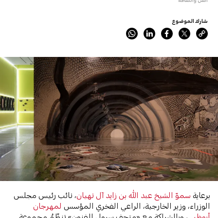
شارك الموضوع
برعاية
سموّ الشيخ عبد الله بن زايد آل نهيان
، نائب رئيس مجلس
الوزراء، وزير الخارجية، الراعي الفخري المؤسس
لمهرجان
أبوظبي
، وبالشراكة مع «متحف سيول للفنون» تنظّمُ مجموعة