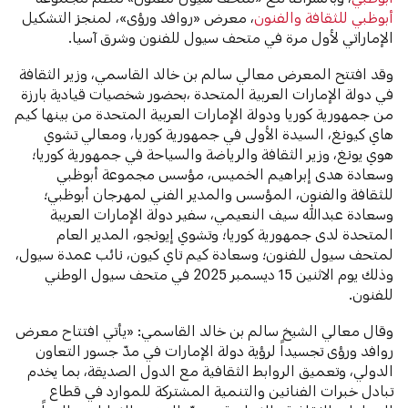
أبوظبي للثقافة والفنون
، معرض «روافد ورؤى»، لمنجز التشكيل
الإماراتي لأول مرة في متحف سيول للفنون وشرق آسيا.
وقد افتتح المعرض معالي سالم بن خالد القاسمي، وزير الثقافة
في دولة الإمارات العربية المتحدة ،بحضور شخصيات قيادية بارزة
من جمهورية كوريا ودولة الإمارات العربية المتحدة من بينها كيم
هاي كيونغ، السيدة الأولى في جمهورية كوريا، ومعالي تشوي
هوي يونغ، وزير الثقافة والرياضة والسياحة في جمهورية كوريا؛
وسعادة هدى إبراهيم الخميس، مؤسس مجموعة أبوظبي
للثقافة والفنون، المؤسس والمدير الفني لمهرجان أبوظبي؛
وسعادة عبدالله سيف النعيمي، سفير دولة الإمارات العربية
المتحدة لدى جمهورية كوريا؛ وتشوي إيونجو، المدير العام
لمتحف سيول للفنون؛ وسعادة كيم تاي كيون، نائب عمدة سيول،
وذلك يوم الاثنين 15 ديسمبر 2025 في متحف سيول الوطني
للفنون.
وقال معالي الشيخ سالم بن خالد القاسمي: «يأتي افتتاح معرض
روافد ورؤى تجسيداً لرؤية دولة الإمارات في مدّ جسور التعاون
الدولي، وتعميق الروابط الثقافية مع الدول الصديقة، بما يخدم
تبادل خبرات الفنانين والتنمية المشتركة للموارد في قطاع