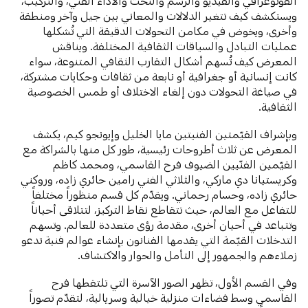
الفوتوغرافي والفيديو والرسم والنحت والأداء الفني، والتركيب،
ويستكشف كيف تتغير الدلالات والمعاني بين جيل وآخر ومنطقة
وأخرى، ويخوض في مكامن التحولات الدقيقة التي تُشكلها
عمليات التبادل والسياقات الثقافية المختلفة. ويناقش
المعرض كيف تُسهم أشكال التقارب الثقافي المتنوعة، سواء
كانت إنسانية أو جغرافية أو نابعة من ثقافات وحكايات مشتركة،
في صياغة التحولات دون إلغاء الاختلاف أو طمس الخصوصية
الثقافية.
وبإشراف القيّمتين الفنيتين مايا الخليل وإيونجو كيم، يكشف
المعرض عن ثلاث أطروحات رئيسية، طور كل منها بالشراكة مع
القيّمين الفنّيين الضيوف فرح القاسمي، ومحمد كاظم
وكريستيانا دي ماركي، والثلاثي الفني رامين حائري زاده، وروكني
حائري زاده، وحسام رحماني. ويقدّم كل قسم منظوراً مختلفاً
للتفاعل مع العالم، حيث تتقاطع نقاط التركيز، لتتلاقى أحياناً
وتتباعد في أحيان أخرى، مقدمة رؤى متعددة للعالم. وتسهم
التدخلات القيّمة التي يقدمها الفنانون بإنشاء عوالم فنية تدعو
زملاءهم والجمهور إلى التأمل والحوار والاكتشاف.
وفي القسم الأول، تظهر الصور الآسرة التي تلتقطها فرح
القاسمي وسط فضاءات منزلية خيالية وسريالية، لتقدّم تصوراً