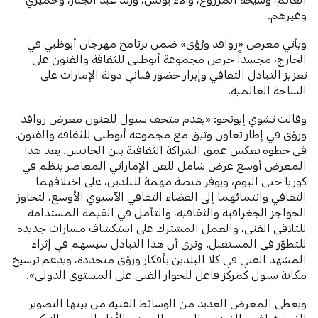
وغيرهم.
ويأتي معرض «روافد ورُؤى» ضمن برنامج مهرجان أبوظبي في
الخارج، مجسداً حرص مجموعة أبوظبي للثقافة والفنون على
تعزيز التبادل الثقافي وإبراز حضور فناني دولة الإمارات على
الساحة العالمية.
وقالت تشوي إيونجو: «يقدم متحف سيول للفنون معرض روافد
ورؤى في إطار تعاون وثيق مع مجموعة أبوظبي للثقافة والفنون.
في خطوة تعكس عمق الشراكة الثقافية بين الجانبين. يعد هذا
المعرض أوسع عرض شامل للفن الإماراتي المعاصر ينظم في
كوريا حتى اليوم، ويوفر منصة مهمة للبلدين، على اختلافهما
الثقافي وانتمائهما إلى الفضاء الثقافي الآسيوي الأوسع، لتجاوز
الحواجز الجغرافية والثقافية، والتأمل في القيمة المستدامة
للتلاقي الفني، والعمل المشترك على استكشاف مسارات جديدة
للتطوّر في المستقبل. ونرى أن هذا التبادل سيسهم في إثراء
المشهد الفني في كلا البلدين بأفكار ورؤى متجددة، ويدعم ترسيخ
مكانة سيول كمركز فاعل للحوار الفني على المستوى الدولي».
ويغطي المعرض العديد من الوسائط الفنية من بينها التصوير