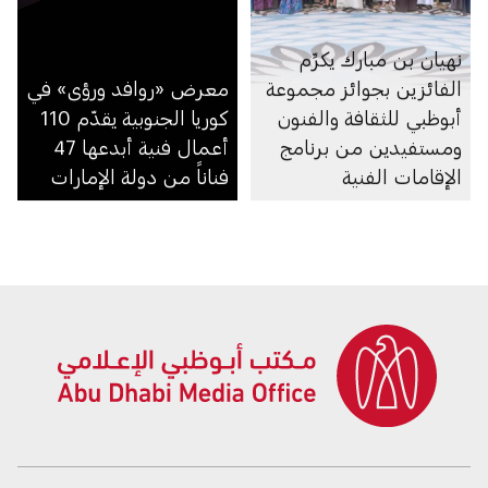
نهيان بن مبارك يكرِّم
الفائزين بجوائز مجموعة
معرض «روافد ورؤى» في
أبوظبي للثقافة والفنون
كوريا الجنوبية يقدّم 110
ومستفيدين من برنامج
أعمال فنية أبدعها 47
الإقامات الفنية
فناناً من دولة الإمارات