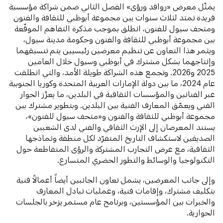
يمثّل معرض «روافد ورؤى» الفصل الثاني ضمن شراكة مؤسسية
فريدة تمتد لثلاث سنوات بين مجموعة أبوظبي للثقافة والفنون
ومتحف سيول للفنون، انطلق بموجب مذكرة التفاهم الموقّعة
بين مجموعة أبوظبي للثقافة والفنون وحكومة مدينة سيول،
ويثمر هذا التعاون عن تنظيم معرضين رئيسيين يتم تنسيقهما
وإنتاجهما بشكل مشترك في أبوظبي وسيول خلال العامين
2025 و2026. وتجمع هذه الشراكة طويلة الأمد، والتي انطلقت
عام 2024، ما بين دولة الإمارات العربية المتحدة وكوريا الجنوبية
عبر الفنانين والمؤسسات الثقافية في البلدين، ما يعزّز الحوار
الفني ويعمّق المعارف الفنية بين البلدين. وبتطوير مشترك بين
مجموعة أبوظبي للثقافة والفنون و«متحف سيول للفنون»،
يستند المعرضان إلى الإرث الثقافي والفني لدى الشعبين
الصديقين لاستكشاف التاريخ المتفرّد لكل منطقة ونماذجها
الثقافية، مع عرض التجارب المشتركة والرؤى المتقاطعة حول
التكنولوجيا والوسائط والتطور الحضري المتسارع.
وإلى جانب المعرضين، يشمل تعاون الجانبين أيضاً أعمالاً فنية
بتكليف مشترك، وإقامات فنية، وعمليات تبادل المعارف
والخبرات بين المؤسستين، وبرنامج عام مستمر يزخر بالجلسات
الحوارية.