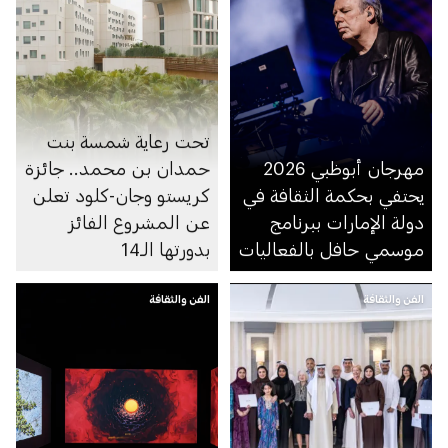
تحت رعاية شمسة بنت
مهرجان أبوظبي 2026
حمدان بن محمد.. جائزة
يحتفي بحكمة الثقافة في
كريستو وجان-كلود تعلن
دولة الإمارات ببرنامج
عن المشروع الفائز
موسمي حافل بالفعاليات
بدورتها الـ14
الفن والثقافة
الفن والثقافة