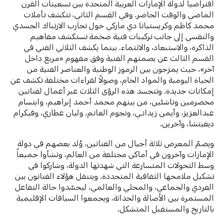
افتراضياً لدولة الإمارات العربية المتحدة بين تسعينات القرن
الماضي والوقت الحاضر. وفي القسم الثاني، تتكشف تأملات
محمد كاظم وكريستيانا دي ماركي حول تجارب الارتباك الجسدي
والنفسي إلى جانب تركيبات فنية ضخمة تستكشف مفاهيم
الذاكرة، والاستبعاد، والانتماء. بينما يكشف الثلاثي الفني في
القسم الثالث عن بصمتهم الفنية وفق مفهوم «مربع داخل
آخر»، حيث يمزجون بين الرموز الوطنية والعناصر الفنية من
الحياة اليومية والمواد الخام، وصولاً لقراءات مختلفة تكشف عن
إمكانات جديدة. وتتجسد هذه الرؤى الثلاث عبر أعمال لفنانين
مخضرمين وناشئين، من بينهم محمد أحمد إبراهيم، وابتسام
عبدالعزيز، وأيمن زيدانـي، ونجوم الغانم، وليان عطاري، وفيكرام
ديفيتشا، وآخرين.
ويضمّ المعرض ثلاثة أجيال من الفنانين، وُلد بعضهم في دولة
الإمارات وآخرون في أماكن مختلفة من العالم، ونشأوا جميعاً
وسط التحولات المتسارعة التي شهدتها الدولة، وشاركوا في
تشكيل ملامحها الثقافية المتجددة. ويتنقل هؤلاء الفنانون بين
الفردي والجماعي، والمحلي والعالمي، ليجسّدوا حالة التفاعل
المستمرة بين الأصالة والحداثة، ويجمعوا السياقات الإقليمية
بالتاريخ والمستقبل المتشكل.