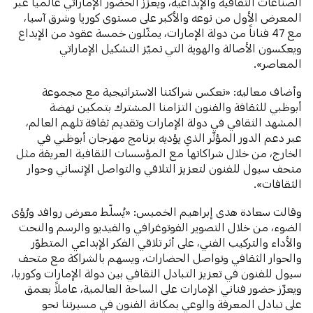
الصناعات الثقافية والإبداعية، ويعزّز الحضور الإماراتي عالمياً عبر
المعرض الأول من نوعه والأكبر على مستوى كوريا وشرق آسيا،
مع 47 فناناً من دولة الإمارات، يمثّلون خمسة عقود من الإبداع
ويعكسون الأصالة والهوية التي تميّز التشكيل الإماراتي
المعاصر».
وأضاف معاليه: «تعكس شراكتنا الاستراتيجية مع مجموعة
أبوظبي للثقافة والفنون التزامنا المشترك بتمكين نهضة
المشهد الثقافي في دولة الإمارات وتقديم ثقافة تلهم العالم،
عبر دعم الدور المؤثّر الذي يؤديه برنامج مهرجان أبوظبي في
الخارج، من خلال شراكاتها مع المؤسسات الثقافية العريقة مثل
متحف سيول للفنون لتعزيز التلاقي والتواصل الإنساني وحوار
الثقافات».
وقالت سعادة هدى إبراهيم الخميس: «يُسلّط معرض روافد ورُؤى
الضوء، من خلال التصوير الفوتوغرافي والفيديو والرسم والنحت
والأداء والتركيب الفني، على أثر تلاقي الفكر الإبداعي المتطوّر
والحوار الثقافي وتواصل الحضارات، ويسهم بالشراكة مع متحف
سيول للفنون في تعزيز التبادل الثقافي بين دولة الإمارات وكوريا،
ويعزّز حضور فناني الإمارات على الساحة العالمية، عاملاً بعمق
على تبادل المعرفة والوعي بمكانة الفنون في مسيرتنا نحو