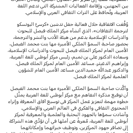
بين الجهتين، وإقامة الفعاليات المشتركة التي تدعم اللغة
العربية، وتُحافظ على التراث الثقافي العربي والإسلامي.
وُقِّعَت الاتفاقية خلال فعالية حفل تدشين «كرسيَّ اليونسكو
لترجمة الثقافات»، الذي أنشأه مركز الملك فيصل للبحوث
والدراسات الإسلامية بدعم من هيئة الأدب والنشر والترجمة،
بحضور صاحبة السموّ الملكي الأميرة مها بنت محمد الفيصل،
الأمين العام لمركز الملك فيصل للبحوث والدراسات الإسلامية،
وسعادة الدكتور علي بن تميم، رئيس مركز أبوظبي للغة العربية،
وإبراهيم الدغيثر، مساعد الأمين العام لمركز الملك فيصل،
والدكتور عبدالله حميدالدين مساعد الأمين العام للشؤون
العلمية لمركز الملك فيصل.
وأكَّدت صاحبة السموّ الملكي الأميرة مها بنت محمد الفيصل
أن توقيع مذكرة التفاهم مع مركز أبوظبي للغة العربية يمثِّل
خطوة مهمة لتعزيز عمل المركز في توسيع آفاق المعرفة وإثراء
المحتوى الثقافي والفكري في العالم العربي والإسلامي.
وأشادت سموّها بالجهود البحثية والعلمية والمعرفية لمركز
أبوظبي للغة العربية، مُعربةً عن أملها في أن تؤدِّي هذه الشراكة
إلى تضافر جهود المركزين، وتوظيف خبراتهما وإمكاناتهما