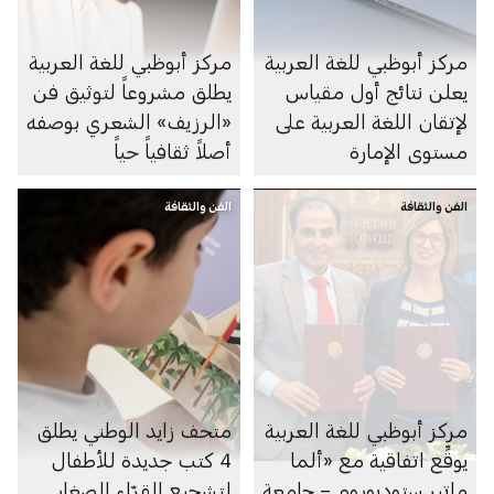
مركز أبوظبي للغة العربية
مركز أبوظبي للغة العربية
يعلن نتائج أول مقياس
يطلق مشروعاً لتوثيق فن
لإتقان اللغة العربية على
«الرزيف» الشعري بوصفه
مستوى الإمارة
أصلاً ثقافياً حياً
الفن والثقافة
الفن والثقافة
مركز أبوظبي للغة العربية
متحف زايد الوطني يطلق
يوقِّع اتفاقية مع «ألما
4 كتب جديدة للأطفال
ماتير ستوديوروم – جامعة
لتشجيع القرّاء الصغار