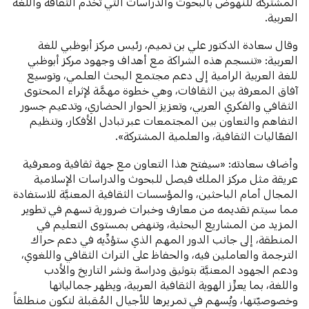
المشتركة للنهوض بالبحوث والدراسات التي تخدم الثقافة واللغة
العربية.
وقال سعادة الدكتور علي بن تميم، رئيس مركز أبوظبي للغة
العربية: «تنسجم هذه الشراكة مع أهداف وجهود مركز أبوظبي
للغة العربية الرامية إلى دعم مجتمع البحث العلمي، وتوسيع
آفاق المعرفة بين الثقافات، وهي خطوة مهمَّة لإثراء المحتوى
الثقافي والفكري العربي، وتعزيز الحوار الحضاري، وتدعيم جسور
التفاهم والتعاون بين المجتمعات عبر تبادل الأفكار، وتنظيم
الفعّاليات الثقافية، والعلمية المشتركة».
وأضاف سعادته: «سيفتح هذا التعاون مع جهة ثقافية ومعرفية
عريقة مثل مركز الملك فيصل للبحوث والدراسات الإسلامية
المجال أمام الباحثين، والمؤسسات الثقافية المعنيَّة للاستفادة
مما سيتم تقديمه من معارف وخبرات ضرورية تسهم في تطوير
المزيد من المشاريع البحثية، وتنهض بمستوى التعليم في
المنطقة، إلى جانب الدور المهم الذي ستؤدِّيه في دعم حراك
الترجمة والعاملين فيه، والحفاظ على التراث الثقافي واللغوي،
ودعم الجهود المعنيَّة بتوثيق ودراسة ونشر التاريخ والأدب
واللغة، بما يعزِّز الهوية الثقافية العربية، ويظهر جمالياتها
وخصوصيّتها، ويُسهم في تمريرها للأجيال المُقبلة لتكون منطلقاً