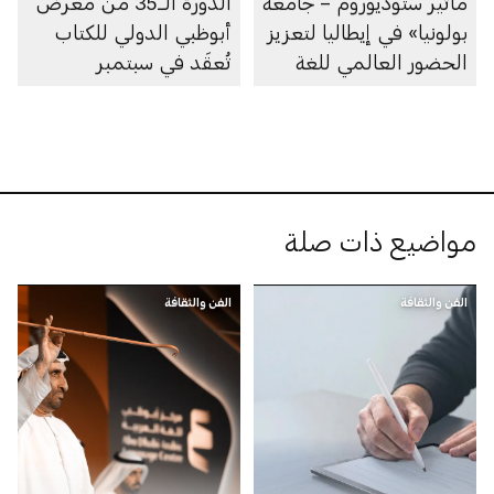
ماتير ستوديوروم – جامعة
الدورة الــ35 من معرض
بولونيا» في إيطاليا لتعزيز
أبوظبي الدولي للكتاب
الحضور العالمي للغة
تُعقَد في سبتمبر
العربية
مواضيع ذات صلة
الفن والثقافة
الفن والثقافة