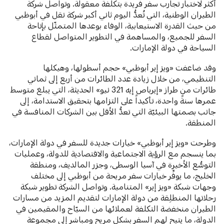
أكثر لاختبار تجارب سفر فريدة بتكلفة معقولة. وتواصل شركة
الطيران الوطنية، التي تُعدُّ اليوم ثاني أكبر شركة نقل في أبوظبي
من حيث القدرة الاستيعابية، الوفاء بوعدها المتمثّل بإتاحة
السفر للجميع، والمساهمة في التطوير المتواصل لقطاع
السياحة في دولة الإمارات.
وقد ضاعفت «ويز إير أبوظبي» حجم أسطولها، وهيكلها
التنظيمي، من خلال زيادة عدد الطائرات من أربع إلى ثماني
طائرات من طراز «إيرباص إيه 321 نيو» الحديثة، التي يبلغ متوسط
عمرها سنةً واحدة، تأكيداً على التزامها بتحقيق الاستدامة، إلى
جانب بصمتها البيئيّة التي تعدُّ الأقل بين الشركات المنافسة في
المنطقة.
وطرحت «ويز إير أبوظبي» خيارات جديدة للسفر في دولة الإمارات،
بما ينسجم مع الرؤية الاجتماعية والاقتصادية للدولة، وعمليات
التوسُّع الأخيرة في آسيا الوسطى، وجزر المالديف، ومنطقة
الخليج، ما يوفِّر خيارات سفر مريحة من أبوظبي إلى مختلف
وجهات شبكة «ويز إير» المتنامية. وتواصل الشركة تطوير شبكة
رحلاتها المنطلِقة من دولة الإمارات لتقديم المزيد من مسارات
الطيران منخفضة التكلفة لعملائها من السيّاح والمقيمين في
الدولة، ما يتيح لهم السفر بشكل مريح ومباشر إلى مجموعة