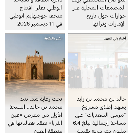
المجتمعات المحلية عبر
أبوظبي تعلن افتتاح
حوارات حول تاريخ
متحف جوجنهايم أبوظبي
الإمارات وتراثها
في 11 ديسمبر 2026
أخبار ولي العهد
الفن والثقافة
خالد بن محمد بن زايد
تحت رعاية شما بنت
يشهد إطلاق مشروع
محمد بن خالد.. النسخة
"مرسى السعديات" على
الأولى من معرض «عين
مساحة إجمالية تبلغ 6.4
الثريا» تعقد فعالياتها في
مليون متر مربع بقيمة
منطقة العين