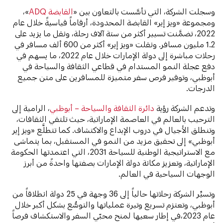
وسجلت الشركة، التي تأسَّست بالتعاون بين «
القابضة ADQ
»،
ومجموعة «ويز إير» القابضة المحدودة، أرقاماً قياسيةً خلال عام
2022، تضمَّنت تسيير أكثر من ستة آلاف رحلة، ونقل ما يزيد على
1.2 مليون مسافر. ونقلت «ويز إير» أكثر من 600 ألف مسافر في
رحلات مباشرة إلى دولة الإمارات خلال عام 2022، ما يسهم في
دفع عجلة النمو المستدام في قطاعي الثقافة والسياحة في
أبوظبي، وتوفير فرص سفر متميزة للمسافرين على متن جميع
الدرجات.
وتدعم الشركة رؤية
دائرة الثقافة والسياحة – أبوظبي
، الرامية إلى
الترحيب بالعالم في العاصمة الإماراتية، حيث تلتقي الثقافات،
وتنطلق الأجيال في دروب الإبداع والاكتشاف. كما تتطلَّع «ويز إير
أبوظبي» إلى تحقيق مزيد من النمو في المستقبل، بما يتماشى
مع الاستراتيجية الوطنية للسياحة 2031، التي اعتمدتها الحكومة
الإماراتية، وتعزيز مكانة دولة الإمارات بصفتها واحدةً من أبرز
الوجهات السياحية في العالم.
وتسيِّر الشركة رحلاتها حالياً إلى 36 وجهة في 25 دولة انطلاقاً من
أبوظبي، وتعتزم تسريع وتيرة عملياتها والتوسُّع بشكل أكبر خلال
عام 2023،في إطار سعيها لمنح محبّي السفر والاستكشاف فرصاً