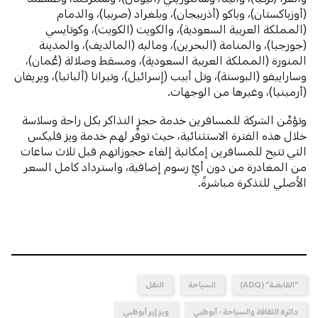
(أوزباكستان)، وباكو (أذربيجان)، وبلغراد (صربيا)، والدمام
(المملكة العربية السعودية)، والكويت (الكويت)، وكوتايسي
(جورجيا)، والمنامة (البحرين)، وماليه (المالديف)، والمدينة
المنورة (المملكة العربية السعودية)، ومسقط وصلالة (عُمان)،
وساراييفو (البوسنة)، وتل أبيب (إسرائيل)، وتيرانا (ألبانيا)، ويريفان
(أرمينيا)، وغيرها من الوجهات.
وتؤمِّن الشركة للمسافرين خدمة حجز التذاكر بكل راحة وسلاسة
خلال هذه الفترة الاستثنائية، حيث توفِّر لهم خدمة ويز فليكس
التي تتيح للمسافرين إمكانية إلغاء حجوزاتهم قبل ثلاث ساعات
من المغادرة من دون أيِّ رسوم إضافية، واسترداد كامل السعر
الأصلي للتذكرة مباشرةً.
"القابضة" (ADQ)
السياحة
النقل
دائرة الثقافة والسياحة - أبوظبي
ويز إير أبوظبي