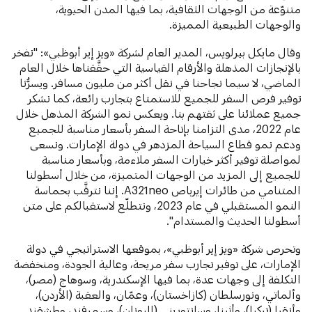
متنوّعة من الوجهات الثقافية، بما فيها المدن الحيوية،
والوجهات الطبيعية المميزة.
وقال مايكل بيرلويس، المدير العام لشركة «ويز إير أبوظبي»: "نفخر
بالإنجازات المذهلة والأرقام القياسية التي حقَّقناها خلال العام
الماضي، لا سيما نجاحنا في نقل أكثر من مليون مسافر. ويسرُّنا
توفير فرص السفر للجميع للاستمتاع بتجارب رائعة، كما نشكر
جميع عملائنا على ثقتهم بنا. ويعكس نمو الشركة المذهل خلال
عام 2022، مدى التزامنا بإتاحة السفر بأسعار مناسبة للجميع
ودعم نمو قطاع السياحة المزدهر في دولة الإمارات. ونسعى
لمواصلة توفير أكثر خيارات السفر ملاءمة، وبأسعار مناسبة
للجميع إلى المزيد من الوجهات المتميزة، من خلال أسطولنا
المتنامي من طائرات إيرباص A321neo. إننا نترقَّب بحماسة
النمو المستقبلي في عام 2023، ونتطلّع لاستقبالكم على متن
أسطولنا الحديث والمستدام".
وتحرص شركة «ويز إير أبوظبي»، بموقعها الاستراتيجي في دولة
الإمارات، على توفير تجارب سفر مريحة، وعالية الجودة، ومنخفضة
التكلفة إلى وجهات عدة، بما فيها الإسكندرية، وسوهاج (مصر)،
وألماتي، ونورسلطان (كازاخستان)، وعمّان، والعقبة (الأردن)،
وأنقرا (تركيا)، وأثينا، وسانتوريني (اليونان)، وسمرقند، وطشقند