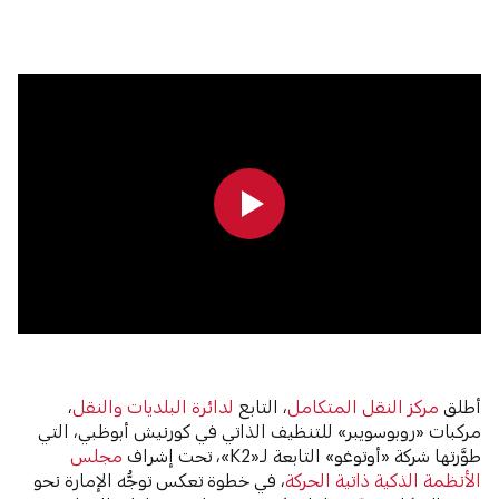
0:00
0:00
أطلق
مركز النقل المتكامل
، التابع
لدائرة البلديات والنقل
،
مركبات «روبوسويبر» للتنظيف الذاتي في كورنيش أبوظبي، التي
طوَّرتها شركة «أوتوغو» التابعة لـ«K2»، تحت إشراف
مجلس
الأنظمة الذكية ذاتية الحركة
، في خطوة تعكس توجُّه الإمارة نحو