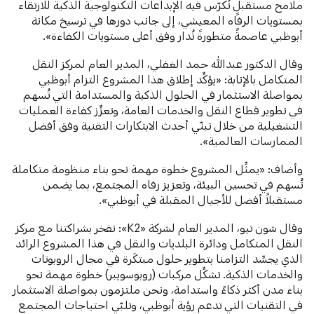
ملامح مستقبلٍ تُكرّس فيه الإبداعات التكنولوجية الذكية للارتقاء
بمستويات الرفاه المعيشي، إلى جانب دورها في ترسيخ مكانة
أبوظبي عاصمةً متطورةً تُدار وفق أعلى مستويات الكفاءة».
وقال الدكتور عبدالله حمد الغفلي، المدير العام لمركز النقل
المتكامل بالإنابة: «يؤكِّد إطلاق هذا المشروع التزام أبوظبي
بمواصلة الاستثمار في الحلول الذكية والمستدامة التي تُسهم
في تطوير قطاع النقل والخدمات العامة، وتعزِّز كفاءة العمليات
التشغيلية من خلال تبنّي أحدث الابتكارات التقنية وفق أفضل
الممارسات العالمية».
وأضاف: «يمثِّل المشروع خطوة مهمة نحو بناء منظومة متكاملة
تُسهم في تحسين البيئة، وتعزيز رفاه المجتمع، بما يضمن
مستقبلاً أفضل للأجيال المقبلة في أبوظبي».
وقال شون تيو، المدير العام لشركة
«K2»: نفخر بشراكتنا مع مركز
النقل المتكامل ودائرة البلديات والنقل في هذا المشروع الرائد
الذي يجسِّد التزامنا بتطوير حلول مبتكَرة في مجال الروبوتات
والخدمات الذكية. تشكِّل مركبات (روبوسويبر) خطوة مهمة نحو
بناء مدن أكثر ذكاءً واستدامة، ونحن ملتزمون بمواصلة الاستثمار
في التقنيات التي تدعم رؤية أبوظبي، وتلبّي احتياجات المجتمع