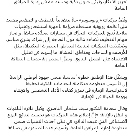
تعزيز الابتكار، وتبنّي حلول ذكية ومستدامة في إدارة المرافق
العامة.
وتُعَدُّ مركبات «روبوسويبر» حلاً متقدماً للتنظيف والتعقيم يعتمد
على أنظمة روبوتية مستقلة مزوَّدة بأجهزة استشعار وتقنيات
ملاحة تُتيح للمركبات التحرُّك في مسارات محدَّدة سابقاً، وإنجاز
مهام التنظيف بكفاءة عالية دون الحاجة إلى إشراف بشري مباشر.
وصُمِّمَت المركبات لخدمة المناطق الحضرية المكتظة، مثل
الأرصفة والساحات ومناطق المشاة، ما يُسهم في تقليل
الاعتماد على العمل اليدوي، ويعزِّز استمرارية خدمات النظافة
العامة.
ويشكِّل هذا الإطلاق خطوة أساسية ضمن جهود أبوظبي الرامية
إلى تأسيس منظومة متكاملة للخدمات الذكية، تحقيقاً
لاستراتيجية الإمارة في تعزيز كفاءة الأداء التشغيلي والارتقاء
بجودة الحياة في الإمارة.
وقال سعادة الدكتور سيف سلطان الناصري، وكيل دائرة البلديات
والنقل بالإنابة: «إنَّ إطلاق هذه المركبات هو تجسيد لنتائج النهج
الاستباقي الذي تتبعه الدائرة في تبنّي أحدث التقنيات ضمن
منظومة إدارة المرافق العامة. وتُسهم هذه المبادرة في صياغة