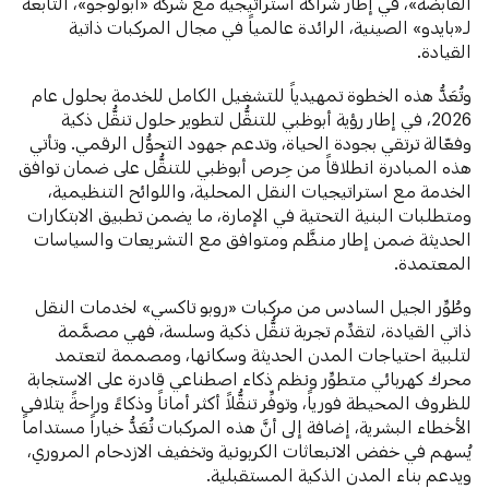
القابضة»، في إطار شراكة استراتيجية مع شركة «أبولوجو»، التابعة
لـ«بايدو» الصينية، الرائدة عالمياً في مجال المركبات ذاتية
القيادة.
وتُعَدُّ هذه الخطوة تمهيدياً للتشغيل الكامل للخدمة بحلول عام
2026، في إطار رؤية أبوظبي للتنقُّل لتطوير حلول تنقُّل ذكية
وفعّالة ترتقي بجودة الحياة، وتدعم جهود التحوُّل الرقمي. وتأتي
هذه المبادرة انطلاقاً من حِرص أبوظبي للتنقُّل على ضمان توافق
الخدمة مع استراتيجيات النقل المحلية، واللوائح التنظيمية،
ومتطلبات البنية التحتية في الإمارة، ما يضمن تطبيق الابتكارات
الحديثة ضمن إطار منظَّم ومتوافق مع التشريعات والسياسات
المعتمدة.
وطُوِّر الجيل السادس من مركبات «روبو تاكسي» لخدمات النقل
ذاتي القيادة، لتقدِّم تجربة تنقُّل ذكية وسلسة، فهي مصمَّمة
لتلبية احتياجات المدن الحديثة وسكانها، ومصممة لتعتمد
محرك كهربائي متطوِّر ونظم ذكاء اصطناعي قادرة على الاستجابة
للظروف المحيطة فورياً، وتوفِّر تنقُّلاً أكثر أماناً وذكاءً وراحةً يتلافى
الأخطاء البشرية، إضافة إلى أنَّ هذه المركبات تُعَدُّ خياراً مستداماً
يُسهم في خفض الانبعاثات الكربونية وتخفيف الازدحام المروري،
ويدعم بناء المدن الذكية المستقبلية.