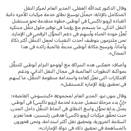
وقال الدكتور عبدالله الغفلي، المدير العام لمركز النقل
المتكامل بالإنابة: «يمثِّل توسيع نطاق خدمة مركبات الأجرة ذاتية
القيادة (روبو تاكسي) في أبوظبي خطوة متقدمة نحو مستقبل
النقل الذكي، ما ينسجم مع رؤيتنا في توفير حلول تنقُّل مبتكرة
تُعزِّز جودة الحياة وتُسهِم في دعم التحوُّل الرقمي في الإمارة.
نحن ملتزمون بتوظيف أحدث التقنيات لجعل التنقُّل أكثر ذكاءً
وأماناً، وترسيخ مكانة أبوظبي مدينةً عالميةً رائدة في هذا
المجال».
وأضاف: «تعكس هذه الشراكة مع أوتوجو التزام أبوظبي للتنقُّل
بمواكبة التطورات العالمية في مجال النقل الذاتي، ودعم
الابتكارات التي تعزِّز كفاءة واستدامة منظومة التنقُّل، ما يُسهم
في تحقيق رؤية الإمارة للمستقبل».
وقال شون تيو، المدير العام لمجموعة «كينتسوجي القابضة»:
«إنَّ بدء مرحلة تشغيل جديدة لخدمة (روبو تاكسي) في أبوظبي
يمثِّل بداية تحوُّل واسع النطاق في أنماط التنقُّل داخل المدن،
حيث تحقِّق مركبات (روبو تاكسي) هدفين رئيسيين، هما تعزيز
السلامة المرورية، وتحقيق نقل أكثر استدامة، ونحن فخورون
بالمساهمة في تحقيق ذلك في دولة الإمارات».