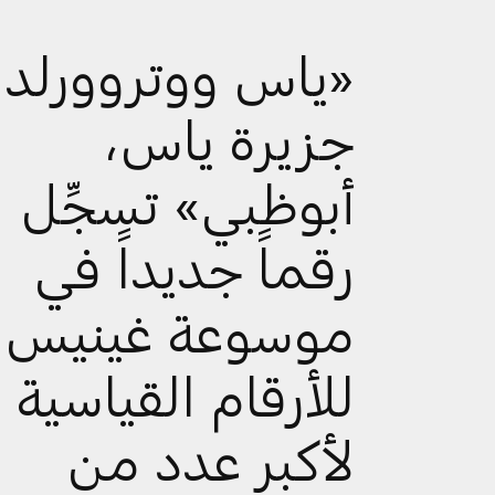
«ياس ووتروورلد
جزيرة ياس،
أبوظبي» تسجِّل
رقماً جديداً في
موسوعة غينيس
للأرقام القياسية
لأكبر عدد من