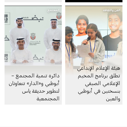
في مدينة ألعاب مائية
الفن والثقافة
المجتمع
هيئة الإعلام الإبداعي
تطلق برنامج المخيم
دائرة تنمية المجتمع –
الإعلامي الصيفي
أبوظبي و«الدار» تتعاونان
بنسختين في أبوظبي
لتطوير حديقة ياس
والعين
المجتمعية