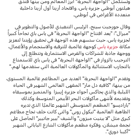
وتستكمل "الواجهة البحرية" أبرز المعالم ومن بينها فندق
هيلتون أبوظبي جزيرة ياس، والاتحاد أرينا أول أرينا داخلية
متعددة الأغراض في أبوظبي.
وقال جورجيت سينج، الرئيس التنفيذي للأصول والتطوير في
"ميرال": "يعد افتتاح "الواجهة البحرية" في ياس باي نجاحاً كبيراً
لجزيرة ياس، حيث ستسهم هذه الوجهة في تحقيق رؤيتنا لتعزيز
مكانة
جزيرة ياس
كوجهة عالمية للترفيه والاستجمام والأعمال،
ووجهة جاذبة للشراكات والفرص الاستثمارية ونتطلع إلى
الترحيب بالزوار في "الواجهة البحرية" في ياس باي للاستمتاع
بالتجارب الاستثنائية والمأكولات العالمية التي ستقدمها لهم."
وتقدم "الواجهة البحرية" العديد من المطاعم عالمية المستوى،
من بينها؛ "كافيه دل مار" المقهى العالمي الشهير في الحياة
الليلية والذي يحاكس أجواء جزيرة إيبيزا والمتميز بموسيقاه
وتقديمه لأشهى مأكولات البحر الأبيض المتوسط؛ وكذلك
"باراديسو" المطعم المتوسطي الشهير عالميًا الذي تديره
الطاهية العالمية "نيكول روبي" والتي كانت خلف نجاح مطاعم
كبرى مثل "لا بيتيت ميزون" والشيف "بيير جانيير" الحاصل على
نجمة ميشلان، وفكرة مطعم مأكولات الشارع الياباني الشهير
"أكيبا دوري".