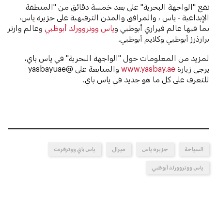
تقع "الواجهة البحرية" على بعد خمسة دقائق من "المنطقة
الإبداعية - ياس ، والمرافق والمدن الترفيهية على جزيرة ياس،
بما فيها عالم فيراري أبوظبي و
ياس ووتروورلد أبوظبي
وعالم وارنر
برارذرز أبوظبي وكلايم أبوظبي.
لمزيد من المعلومات حول "الواجهة البحرية" في ياس باي،
يرجى زيارة
www.yasbay.ae
والمتابعة على @yasbayuae
للتعرف على كل ما هو جديد في ياس باي.
السياحة
جزيرة ياس
ميرال
ياس باي ووترفرنت
ياس ووتروورلد أبوظبي