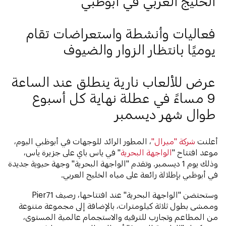
الخليج العربي في أبوظبي
فعاليات وأنشطة واستعراضات تقام
يوميًا بانتظار الزوار والضيوف
عرض للألعاب نارية ينطلق عند الساعة
9 مساءً في عطلة نهاية كل أسبوع
طوال شهر ديسمبر
أعلنت
شركة "ميرال"
، المطور الرائد للوجهات في أبوظبي اليوم،
موعد افتتاح "
الواجهة البحرية
" في ياس باي على جزيرة ياس،
وذلك يوم 1 ديسمبر. وتقدم "الواجهة البحرية" وجهة حيوية جديدة
في أبوظبي بإطلالة رائعة على مياه الخليج العربي.
وستحتضن "الواجهة البحرية" عند افتتاحها، رصيف Pier71
وممشى بطول ثلاثة كيلومترات، بالإضافة إلى مجموعة متنوعة
من المطاعم وتجارب للترفيه والاستجمام عالمية المستوى،