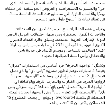
بمجموعة رائعة من الفعاليات والأنشطة مثل "أمسيات الدي
جي" والمسيرات الاستعراضية والعروض الموسيقية التي ستقام
يوميًا والألعاب النارية التي سنطلق عند الساعة التاسعة مساءً
في عطلة نهاية كل أسبوع طوال شهر ديسمبر.
وتتزامن هذه الفعاليات مع مجموعة أخرى من الاحتفالات
والأحداث الكبرى المنتظرة ومن بينها، احتفالات اليوبيل الذهبي
لدولة الإمارات العربية المتحدة، وسباق جائزة الاتحاد للطيران
الكبرى للفورمولا 1 أبوظبي 2021 في حلبة مرسى ياس، وبطولة
"فينا" العالمية للسباحة، وموسم الأعياد في جزيرة ياس
والاحتفال برأس السنة الميلادية الجديدة.
وتشكّل "الواجهة البحرية" جزء أساسي من استثمارات "ميرال"
بقيمة 4 مليارات درهم لتطوير مشروع "ياس باي" والذي تصل
قيمته إلى 12 مليار درهم إماراتي. وستقدم "الواجهة البحرية"
لزوارها المزيد من الخيارات والتجارب الثرية. وبالإضافة الى
"الواجهة البحرية" تشمل "ياس باي" منطقة "ريزيدنسز في ياس
باي"، و"المنطقة الإبداعية – ياس" وهي الوجهة الجديدة لهيئة
المنطقة الإعلامية twofour54، ويتوقع أن يجذب المشروع 15
ألف ساكن وأكثر من 10 آلاف موظف.