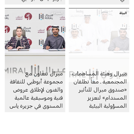
البيئة
السياحة
ميرال وهيئة المساهمات
ميرال تتعاون مع
المجتمعية ـ معاً تطلقان
مجموعة أبوظبي للثقافة
«صندوق ميرال للتأثير
والفنون لإطلاق عروض
المستدام» لتعزيز
فنية وموسيقية عالمية
المسؤولية البيئية
المستوى في جزيرة ياس
والمجتمعية