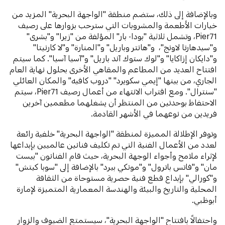
وبالإضافة إلى ذلك، ستضم منطقة "الواجهة البحرية" المزيد من
خيارات الأطعمة والمشروبات التي سترحب بزوارها على رصيف
Pier71، وتشمل ثلاثية "بودا- بار" المؤلفة من "زيرا" و"بشرى"
و"سيدهارتا لاونج"، و"هانتر وباريل" و"المنارة" و"لا كارنيتا"
و"دايكان إزاكايا" و"لوك ستوك آند باريل" و"آسيا آسيا". كما سيتم
افتتاح العديد من المطاعم والمقاهي الأخرى بحلول نهاية العام
الجاري، من بينها "إيمي سكويرد" "دروب كافيه" والمكان العائلي
"سنترال". ومع اقتراب الانتهاء من أعمال رصيف Pier71، سيتم
الاحتفاظ بوحدتين من المنتظر أن يشغلهما مطعمين آخرين
فريدين من نوعهما في الأشهر القادمة.
وتوفر الإطلالة المميزة لمنطقة "الواجهة البحرية" خلفية رائعة
لعدد من الأعمال الفنية التي تم تكليف فنانين عالميين بإبداعها
لإثراء ملامح وأجواء الوجهة البحرية، حيث قام الفنانون "بيست
مان" و"فاتس باترول" و"مونكي بيرد" بالإضافة إلى "سوبا كيتش"
و"كورالي" بإبداع قطع فنية حصرية مستوحاة من الثقافة
المحلية والتاريخ والبيئة والهندسة المعمارية المتميزة لإمارة
أبوظبي.
واحتفالاً بافتتاح "الواجهة البحرية"، سيستمتع الضيوف والزوار