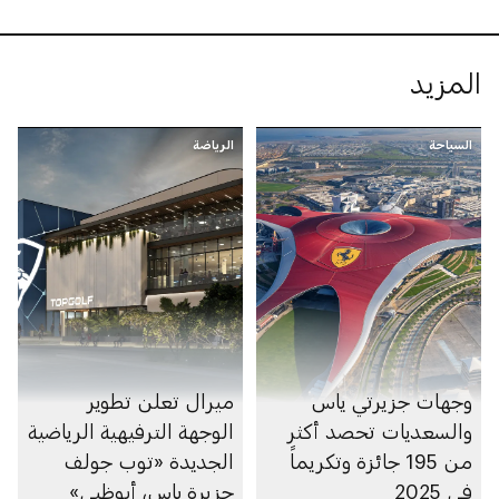
المزيد
السياحة
الرياضة
وجهات جزيرتي ياس
ميرال تعلن تطوير
والسعديات تحصد أكثر
الوجهة الترفيهية الرياضية
من 195 جائزة وتكريماً
الجديدة «توب جولف
في 2025
جزيرة ياس، أبوظبي»