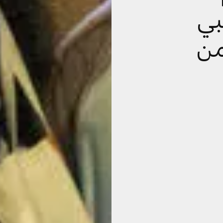
بي
من