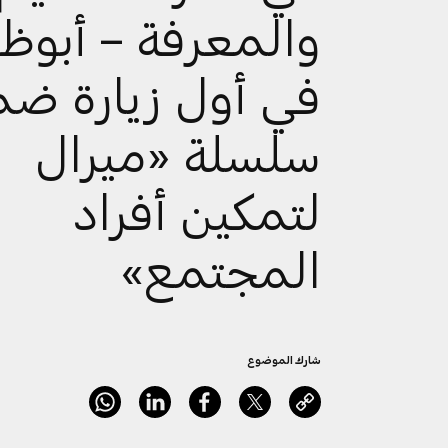
والمعرفة – أبوظ
في أول زيارة ض
سلسلة «ميرال
لتمكين أفراد
المجتمع»
شارك الموضوع