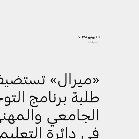
13 يونيو 2024
السياحة
«ميرال» تستضي
طلبة برنامج التو
الجامعي والمهن
في دائرة التعليم