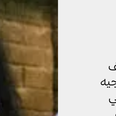
ف
جيه
ي