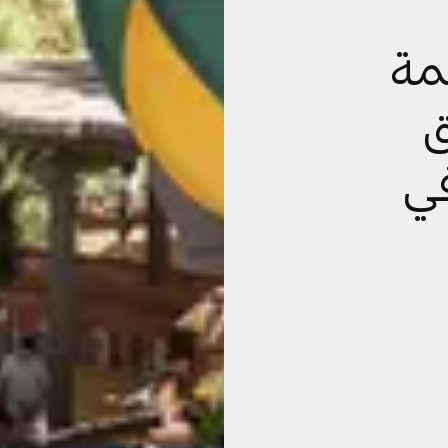
مة
ق
202» في