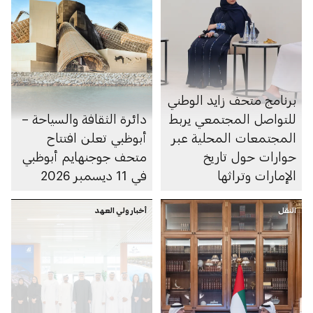
برنامج متحف زايد الوطني
للتواصل المجتمعي يربط
دائرة الثقافة والسياحة –
المجتمعات المحلية عبر
أبوظبي تعلن افتتاح
حوارات حول تاريخ
متحف جوجنهايم أبوظبي
الإمارات وتراثها
في 11 ديسمبر 2026
النقل
أخبار ولي العهد