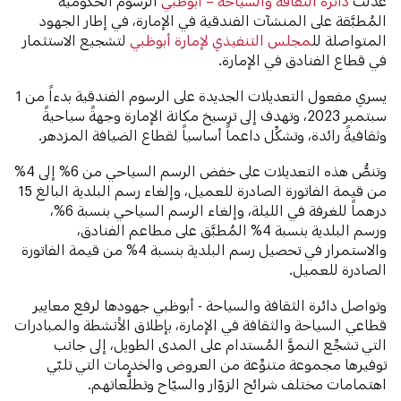
عدَّلت
دائرة الثقافة والسياحة – أبوظبي
الرسوم الحكومية
المُطبَّقة على المنشآت الفندقية في الإمارة، في إطار الجهود
المتواصلة لل
مجلس التنفيذي لإمارة أبوظبي
لتشجيع الاستثمار
في قطاع الفنادق في الإمارة.
يسري مفعول التعديلات الجديدة على الرسوم الفندقية بدءاً من 1
سبتمبر 2023، وتهدف إلى ترسيخ مكانة الإمارة وجهةً سياحيةً
وثقافيةً رائدة، وتشكِّل داعماً أساسياً لقطاع الضيافة المزدهر.
وتنصُّ هذه التعديلات على خفض الرسم السياحي من 6% إلى 4%
من قيمة الفاتورة الصادرة للعميل، وإلغاء رسم البلدية البالغ 15
درهماً للغرفة في الليلة، وإلغاء الرسم السياحي بنسبة 6%،
ورسم البلدية بنسبة 4% المُطبَّق على مطاعم الفنادق،
والاستمرار في تحصيل رسم البلدية بنسبة 4% من قيمة الفاتورة
الصادرة للعميل.
وتواصل دائرة الثقافة والسياحة - أبوظبي جهودها لرفع معايير
قطاعي السياحة والثقافة في الإمارة، بإطلاق الأنشطة والمبادرات
التي تشجِّع النموَّ المُستدام على المدى الطويل، إلى جانب
توفيرها مجموعة متنوِّعة من العروض والخدمات التي تلبّي
اهتمامات مختلف شرائح الزوّار والسيّاح وتطلُّعاتهم.