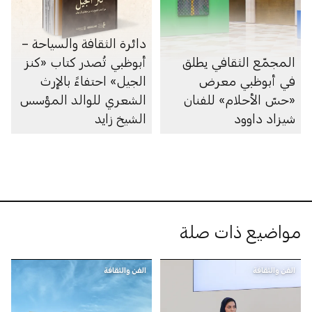
دائرة الثقافة والسياحة –
المجمّع الثقافي يطلق
أبوظبي تُصدر كتاب «كنز
في أبوظبي معرض
الجيل» احتفاءً بالإرث
«حسّ الأحلام» للفنان
الشعري للوالد المؤسس
شيزاد داوود
الشيخ زايد
مواضيع ذات صلة
الفن والثقافة
الفن والثقافة