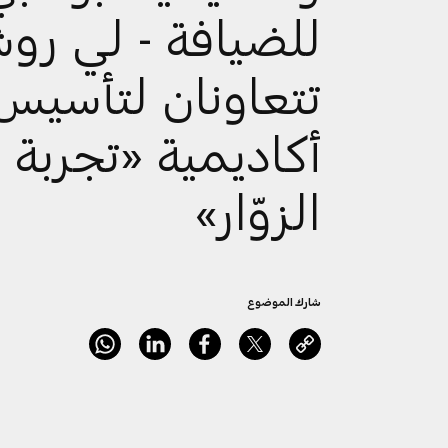
للضيافة - لي رو
تتعاونان لتأسيس
أكاديمية «تجربة
الزوّار»
شارك الموضوع