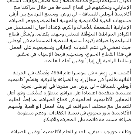
أجيال السياحة ترسيخ مكانته منصةً رائدةً لصقل مهارات الشباب
الإماراتي، وتمكينهم في قطاع السياحة
من خلال شراكتنا مع
أكاديمية أبوظبي للضيافة – لي روش. ويجمع البرنامج بين أرقى
مستويات الخبرة الأكاديمية والمهنية العالمية، وجوهر الضيافة
الإماراتية المُفعمة بالأصالة والكرم، لإعداد أجيال المستقبل من
الكوادر المواطنة المؤهَّلة لتمثيل وجهتنا بكفاءة. ويُشكِّل قطاع
السياحة والضيافة ركيزة أساسية للتنمية المستدامة في أبوظبي،
حيث نمضي في دعم الشباب الإماراتي وتشجيعهم على العمل
في هذا القطاع الحيوي، ومنحهم فرصة الإسهام في تحقيق
رسالتنا الرامية إلى إبراز أبوظبي أمام العالم».
أُسِّسَت «لي روش» في سويسرا عام 1954، وتُصنَّف في المرتبة
الثانية عالمياً في مجال إدارة الضيافة والترفيه. وتقدِّم أكاديمية
أبوظبي للضيافة – لي روش، من مقرها في أبوظبي، تجربة
تعليمية متقدمة اعتماداً على مرافق متطوّرة صُمِّمَت وفق أعلى
المعايير الأكاديمية العالمية في قطاع الضيافة، بما يُعِدُّ الطلبة
للتعامل مع مختلف المواقف في بيئة العمل الواقعية. وتُسهم
الأكاديمية بدور محوري في تنمية الكفاءات، ودعم منظومة
ضيافة مستدامة قائمة على المعرفة والابتكار.
وقالت جورجيت ديفي، المدير العام لأكاديمية أبوظبي للضيافة –