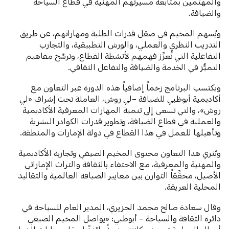
والمهتمين بمتابعة مسيرتهم المهنية في قطاع السياحة
والضيافة.
ويُسهم المخيم في صقل قدرات الطلبة ومهاراتهم، عن طريق
التدريب النظري والعملي، والورش التطبيقية، والتجارب
التفاعلية التي تُعزِّز فهمهم لأنشطة القطاع، وترسِّخ مفاهيم
التميُّز في الخدمة والضيافة والتفاعل الثقافي.
ويكتسب البرنامج زخماً إضافياً هذه الدورة عبر التعاون مع
أكاديمية أبوظبي للضيافة –لي روش، العاملة تحت إشراف «لي
روش»، والتي تسعى إلى تنمية المهارات المعرفية الأكاديمية
والعملية في قطاع الضيافة، وتطوير قدرات الكوادر البشرية
وتأهيلها للعمل في هذا القطاع في دولة الإمارات والمنطقة.
ويُثري هذا التعاون محتوى المخيم الصيفي وتجاربه الأكاديمية
والمهنية والمعرفية، مع الاحتفاء بالثقافة والتراث الإماراتي
الأصيل، محقِّقاً التوازن بين معايير الضيافة العالمية والتقاليد
المحلية العريقة.
وقال سعادة صالح محمد الجزيري، المدير العام للسياحة في
دائرة الثقافة والسياحة – أبوظبي: «يواصل المخيم الصيفي