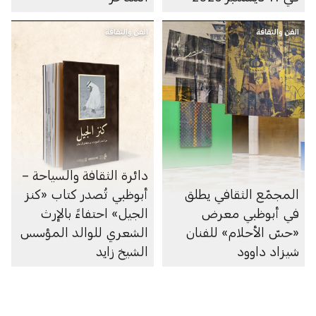
الفن والثقافة
الفن والثقافة
دائرة الثقافة والسياحة –
المجمّع الثقافي يطلق
أبوظبي تُصدر كتاب «كنز
في أبوظبي معرض
الجيل» احتفاءً بالإرث
«حسّ الأحلام» للفنان
الشعري للوالد المؤسس
شيزاد داوود
الشيخ زايد