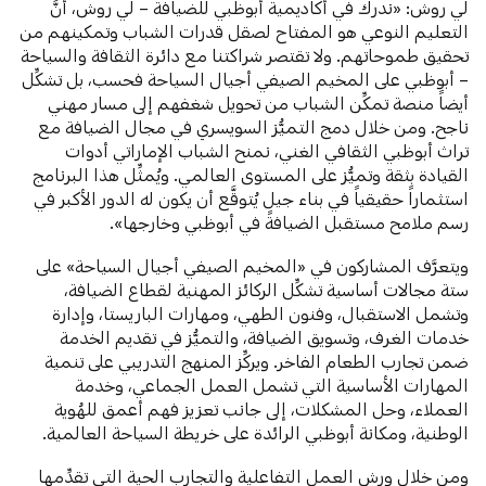
لي روش: «ندرك في أكاديمية أبوظبي للضيافة – لي روش، أنَّ
التعليم النوعي هو المفتاح لصقل قدرات الشباب وتمكينهم من
تحقيق طموحاتهم. ولا تقتصر شراكتنا مع دائرة الثقافة والسياحة
– أبوظبي على المخيم الصيفي أجيال السياحة فحسب، بل تشكِّل
أيضاً منصة تمكِّن الشباب من تحويل شغفهم إلى مسار مهني
ناجح. ومن خلال دمج التميُّز السويسري في مجال الضيافة مع
تراث أبوظبي الثقافي الغني، نمنح الشباب الإماراتي أدوات
القيادة بثقة وتميُّز على المستوى العالمي. ويُمثِّل هذا البرنامج
استثماراً حقيقياً في بناء جيلٍ يُتوقَّع أن يكون له الدور الأكبر في
رسم ملامح مستقبل الضيافة في أبوظبي وخارجها».
ويتعرَّف المشاركون في «المخيم الصيفي أجيال السياحة» على
ستة مجالات أساسية تشكِّل الركائز المهنية لقطاع الضيافة،
وتشمل
الاستقبال، وفنون الطهي، ومهارات الباريستا، وإدارة
خدمات الغرف، وتسويق الضيافة، والتميُّز في تقديم الخدمة
ضمن تجارب الطعام الفاخر. ويركِّز المنهج التدريبي على تنمية
المهارات الأساسية التي تشمل العمل الجماعي، وخدمة
العملاء، وحل المشكلات، إلى جانب تعزيز فهم أعمق للهُوية
الوطنية، ومكانة أبوظبي الرائدة على خريطة السياحة العالمية.
ومن خلال ورش العمل التفاعلية والتجارب الحية التي تقدِّمها