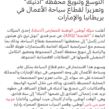
التوسع وتنويع محفظة "أدنيك"
وتعزيزاً لقطاع سياحة الأعمال في
بريطانيا والإمارات
أعلنت
شركة أبوظبي الوطنية للمعارض (أدنيك)
، إحدى الشركات
التابعة لـ
"القابضة" (ADQ)
، عن ضم فندق "دوبل تري باي هيلتون
لندن إكسل" إلى محفظتها المتخصصة بقطاع السياحة، وذلك بما
ينسجم مع استراتيجية الشركة الخاصة بالاستثمارات طويلة الأمد،
والرامية إلى تنويع محفظة أعمال المجموعة وتحقيق التكامل
التشغيلي لأصولها في القطاعات الاقتصادية المتنوعة.
ويسهم هذا الاستثمار في دعم قطاع السياحة بشكل عام،
وسياحة الأعمال على وجه الخصوص في دولة الإمارات والمملكة
المتحدة على حد سواء، إلى جانب تعزيز نمو المجتمعات
المحلية المحيطة بالفندق، وذلك من خلال الخبرة الواسعة
والامكانيات التي تتمتع بها أدنيك في قطاع الضيافة، في خطوة
تزيد عدد إجمالي الفنادق إلى تضمها "أدنيك" إلى ستة فنادق،
وهي، ألوفت أبوظبي، وأنداز كابيتال جيت أبوظبي، وأنانتارا
جزيرة
صير بني ياس
أبوظبي، وقصر السراب منتجع الصحراء بإدارة