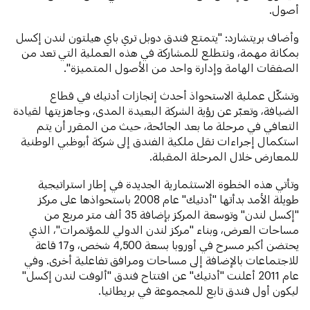
أصول.
وأضاف بريتشارد: "يتمتع فندق دوبل تري باي هيلتون لندن إكسل
بمكانة مهمة، ونتطلع للمشاركة في هذه العملية التي تعد من
الصفقات الهامة وإدارة واحد من الأصول المتميزة".
وتشكّل عملية الاستحواذ أحدث إنجازات أدنيك في قطاع
الضيافة، وتعبّر عن رؤية الشركة البعيدة المدى، وجاهزيتها لقيادة
التعافي في مرحلة ما بعد الجائحة، حيث من المقرر أن يتم
استكمال إجراءات نقل ملكية الفندق إلى شركة أبوظبي الوطنية
للمعارض خلال المرحلة المقبلة.
وتأتي هذه الخطوة الاستثمارية الجديدة في إطار استراتيجية
طويلة الأمد بدأتها "أدنيك" عام 2008 باستحواذها على مركز
"إكسل لندن" وتوسعة المركز بإضافة 35 ألف متر مربع من
مساحات العرض، وبناء "مركز لندن الدولي للمؤتمرات"، الذي
يحتضن أكبر مسرح في أوروبا بسعة 4,500 شخص، و17 قاعة
للاجتماعات بالإضافة إلى مساحات ومرافق تفاعلية أخرى. وفي
عام 2011 أعلنت "أدنيك" عن افتتاح فندق "ألوفت لندن إكسل"
ليكون أول فندق تابع للمجموعة في بريطانيا.