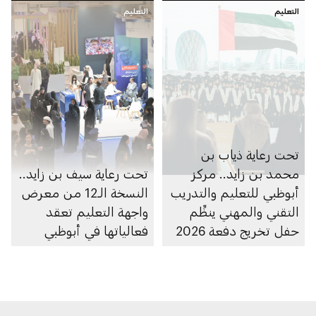
التعليم
التعليم
تحت رعاية ذياب بن
محمد بن زايد.. مركز
تحت رعاية سيف بن زايد..
أبوظبي للتعليم والتدريب
النسخة الـ12 من معرض
التقني والمهني ينظِّم
واجهة التعليم تعقد
حفل تخريج دفعة 2026
فعالياتها في أبوظبي
في مدارس التكنولوجيا
التطبيقية