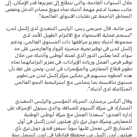
خلال السنوات القادمة، والتي نتطلع إلى تعزيزها قدر الإمكان، إلى
جانب سعينا لدعم مهمة أدنيك تجاه تنويع مصادر الدخل وخفض
المخاطر الناجمة عن تقلبات الاسواق العالمية".
من جانبه، قال جيريمي ريس، الرئيس التنفيذي لدى إكسل لندن:
"تنسجم عملية الاستحواذ مع الالتزام الطويل الأمد لدى
مجموعة أدنيك بتعزيز مرافقها ذات المستوى العالمي، ودعم
إكسل لندن في توفير تجربة متميزة للزوار والعارضين على حد
سواء. كما يعكس الدور الذي لعبته أبوظبي وأدنيك من خلال
توفير فرص العمل وزيادة الإيرادات، في تعزيز التزاماتهما تجاه
تطوير قطاع المعارض والمؤتمرات في لندن، ونحن على ثقة بأن
هذه الخطوة ستسهم في تمكين مركز إكسل لندن من تطوير
مستوى تنافسيته بما يتماشى مع استراتيجية النمو العالمي
المتكاملة لدى أدنيك".
وقال أليكس بريتشارد، الشريك المؤسس والرئيس التنفيذي
المشارك في شركة أكسيوم للضيافة، والذي سيتولى الإشراف على
إدارة الفندق: "يسعدنا العمل مع شركة أبوظبي الوطنية
للمعارض وشركة دوبل تري باي هيلتون لندن إكسل في أول
المشاريع التي نعمل عليها سوياً. سيعزز فندق دوبل تري باي
هيلتون لندن إكسل من محفظة فنادقنا في لندن لتشمل ستة