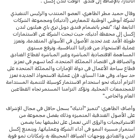
أنانتارا، بالإضافة إلى فندق "ألوفت لندن إكسل".
وقال حميد مطر الظاهري، العضو المنتدب والرئيس التنفيذي
لشركة أبوظبي الوطنية للمعارض (أدنيك) ومجموعة الشركات
التابعة لها: "نفخر بانضمام فندق دوبل تري باي هيلتون لندن
إكسل إلى محفظة أدنيك، حيث تبحث الشركة عن الاستثمارات
طويلة الأمد عند تحديد الأصول في الأسواق المتقدمة. وتعزز
عملية الاستحواذ من قدراتنا التنافسية، وترفع مستوى
المساهمة الاقتصادية المباشرة وغير المباشرة لقطاع الفنادق
والضيافة في اقتصاد المملكة المتحدة، كما تسهم في تعزيز
قطاع سياحة الأعمال في دولة الإمارات والمملكة المتحدة على
حد سواء. وفي هذا السياق، فإن عملية الاستحواذ الجديدة تعزز
التزام أدنيك نحو استخدام الاستثمار كوسيلة للتنمية المستدامة
للمجتمعات المحلية. ونؤكد التزامنا المستمر تجاه القطاعين
العام والخاص."
وأضاف الظاهري: "تتميز "أدنيك" بسجل حافل في مجال الإشراف
على الأصول الفندقية المتميزة وذلك بفضل مجموعة من
الاستراتيجيات والرؤى التي نعمل على تطبيقها بما يضمن
استمرار مسيرة النمو في أداء الشركة وعملياتها. ويتمتع إكسل
لندن والفنادق ووجهات الضيافة المحيطة به بإمكانات نمو قوية