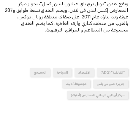
ويقع فندق "دوبل تري باي هيلتون لندن إكسل"، بجوار مركز
المعارض إكسل لندن في لندن. ويضم الفندق تسعة طوابق و287
غرفة وتم بناؤه عام 2011، على ضفاف منطقة رويال دوكس،
بالقرب من منطقة كناري وارف الفاخرة. كما يضم الفندق
مجموعة من المطاعم والمرافق الترفيهية.
"القابضة" (ADQ)
الاقتصاد
السياحة
المجتمع
جزيرة صير بني ياس
مجموعة أدنيك
مركز أبوظبي الوطني للمعارض (أدنيك)