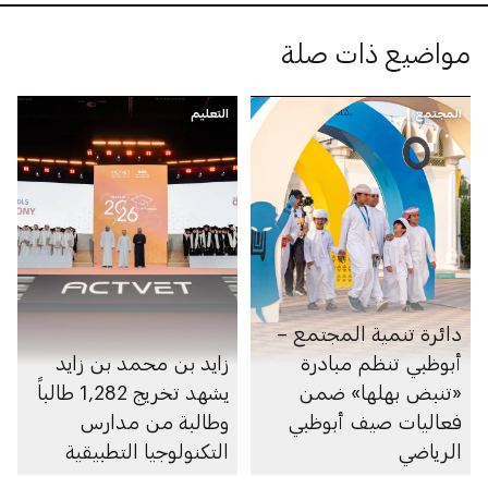
مواضيع ذات صلة
المجتمع
التعليم
دائرة تنمية المجتمع –
أبوظبي تنظم مبادرة
زايد بن محمد بن زايد
«تنبض بهلها» ضمن
يشهد تخريج 1,282 طالباً
فعاليات صيف أبوظبي
وطالبة من مدارس
الرياضي
التكنولوجيا التطبيقية