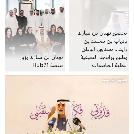
بحضور نهيان بن مبارك
وذياب بن محمد بن
زايد... صندوق الوطن
يطلق برامجه الصيفية
نهيان بن مبارك يزور
لطلبة الجامعات
منصة Hub71
والمدارس
الشؤون الحكومية