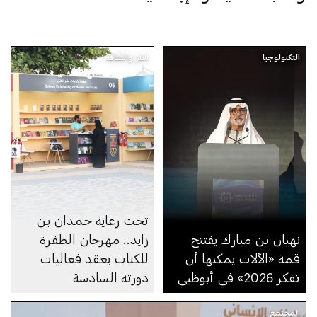
التكنولوجيا
الفن والثقافة
تحت رعاية حمدان بن
نهيان بن مبارك يفتتح
زايد.. مهرجان الظفرة
قمة «الآلات يمكنها أن
للكتاب يعقد فعاليات
تفكر 2026» في أبوظبي
دورته السادسة
المجتمع