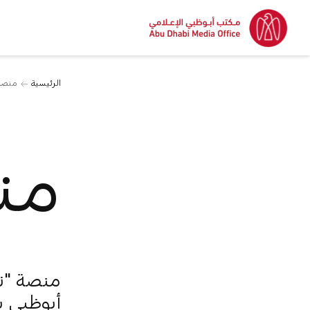
الرئيسية
منصة 
من
منصة "ناه
أبوظبي ب