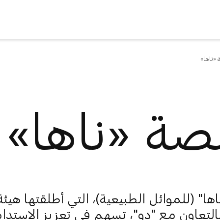
«ناها»
صة «ناها»
ا" (للموائل الطبيعية)، التي أطلقتها هيئة 
التعاون مع "دو"، تسهم في تعزيز الاستدا