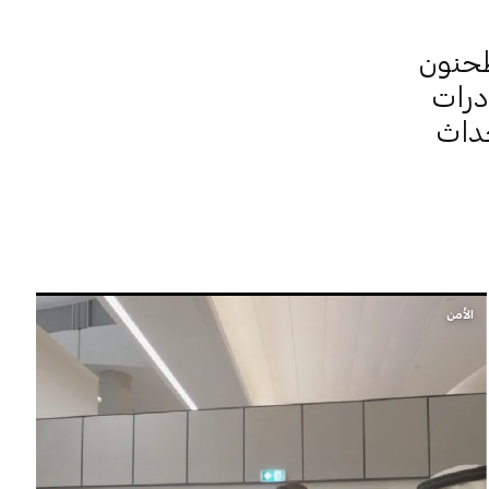
حنون
درات
حداث
الأمن