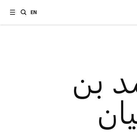
EN
 بن
ان