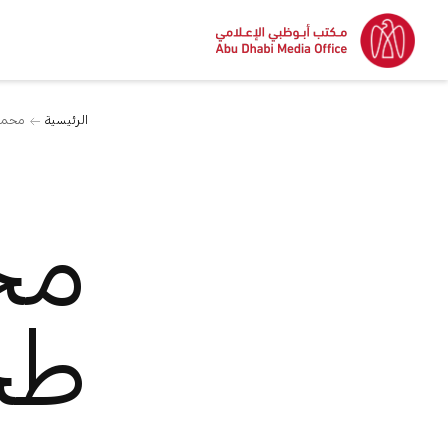
الرئيسية
محمد 
مح
طح