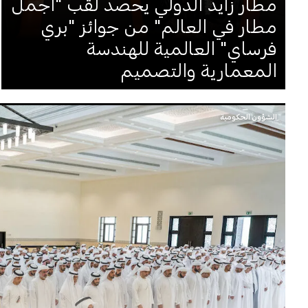
مطار زايد الدولي يحصد لقب "أجمل
مطار في العالم" من جوائز "بري
فرساي" العالمية للهندسة
المعمارية والتصميم
الشؤون الحكومية