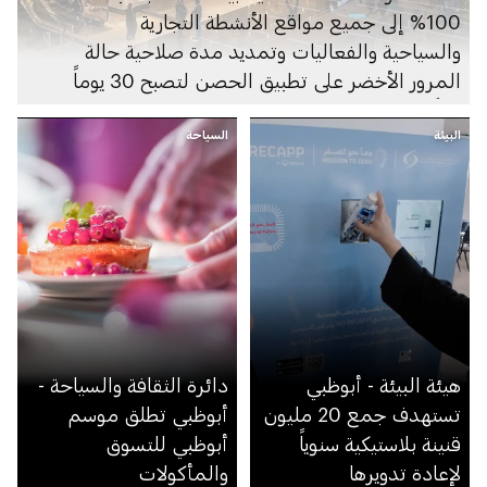
100% إلى جميع مواقع الأنشطة التجارية
والسياحية والفعاليات وتمديد مدة صلاحية حالة
المرور الأخضر على تطبيق الحصن لتصبح 30 يوماً
بدلاً من 14 يوم
البيئة
السياحة
هيئة البيئة - أبوظبي
دائرة الثقافة والسياحة -
تستهدف جمع 20 مليون
أبوظبي تطلق موسم
قنينة بلاستيكية سنوياً
أبوظبي للتسوق
لإعادة تدويرها
والمأكولات