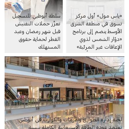
«ياس مول» أول مركز
سلطة أبوظبي للتسجيل
تسوق في منطقة الشرق
تعزِّز حملات التفتيش
الأوسط ينضم إلى برنامج
قبل شهر رمضان وعيد
«دوّار الشمس لذوي
الفطر لحماية حقوق
الإعاقات غير المرئية»
المستهلك
المعترف به دولياً
الصحة
لجنة إدارة الطوارئ والأزمات والكوارث في أبوظبي
تعتمد عودة الطاقة الاستيعابية الكاملة بنسبة