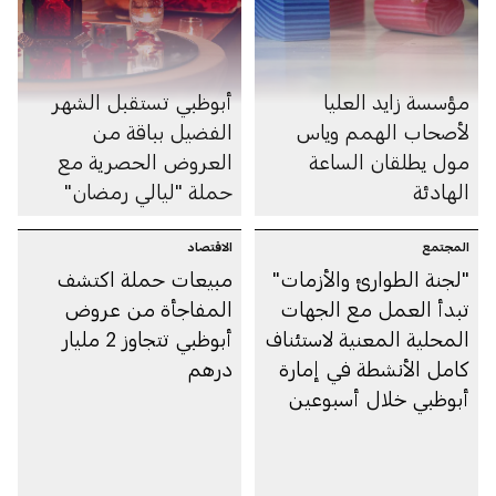
مؤسسة زايد العليا
أبوظبي تستقبل الشهر
لأصحاب الهمم وياس
الفضيل بباقة من
مول يطلقان الساعة
العروض الحصرية مع
الهادئة
حملة "ليالي رمضان"
المجتمع
الاقتصاد
"لجنة الطوارئ والأزمات"
مبيعات حملة اكتشف
تبدأ العمل مع الجهات
المفاجأة من عروض
المحلية المعنية لاستئناف
أبوظبي تتجاوز 2 مليار
كامل الأنشطة في إمارة
درهم
أبوظبي خلال أسبوعين