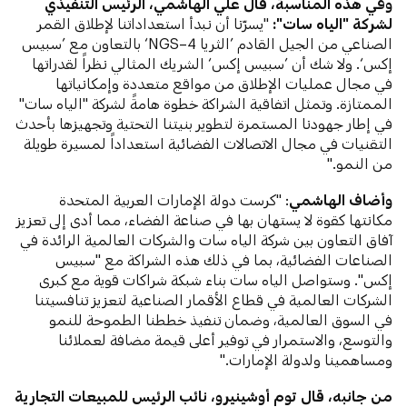
وفي هذه المناسبة، قال علي الهاشمي، الرئيس التنفيذي
لشركة "الياه سات":
"يسرّنا أن نبدأ استعداداتنا لإطلاق القمر
الصناعي من الجيل القادم ’الثريا 4–NGS‘ بالتعاون مع ’سبيس
إكس‘. ولا شك أن ’سبيس إكس‘ الشريك المثالي نظراً لقدراتها
في مجال عمليات الإطلاق من مواقع متعددة وإمكانياتها
الممتازة. وتمثل اتفاقية الشراكة خطوة هامةً لشركة "الياه سات"
في إطار جهودنا المستمرة لتطوير بنيتنا التحتية وتجهيزها بأحدث
التقنيات في مجال الاتصالات الفضائية استعداداً لمسيرة طويلة
من النمو."
وأضاف الهاشمي
: "كرست دولة الإمارات العربية المتحدة
مكانتها كقوة لا يستهان بها في صناعة الفضاء، مما أدى إلى تعزيز
آفاق التعاون بين شركة الياه سات والشركات العالمية الرائدة في
الصناعات الفضائية، بما في ذلك هذه الشراكة مع "سبيس
إكس". وستواصل الياه سات بناء شبكة شراكات قوية مع كبرى
الشركات العالمية في قطاع الأقمار الصناعية لتعزيز تنافسيتنا
في السوق العالمية، وضمان تنفيذ خططنا الطموحة للنمو
والتوسع، والاستمرار في توفير أعلى قيمة مضافة لعملائنا
ومساهمينا ولدولة الإمارات."
من جانبه، قال توم أوشينيرو، نائب الرئيس للمبيعات التجارية