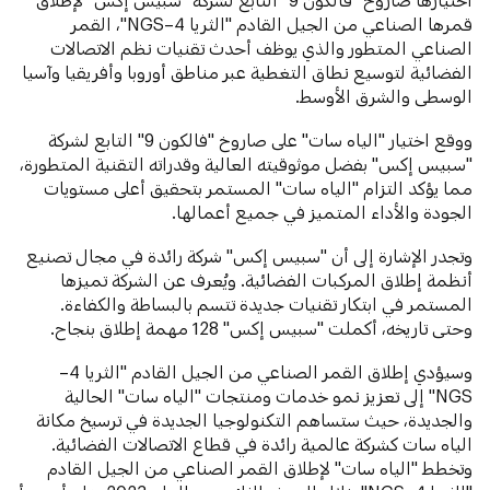
قمرها الصناعي من الجيل القادم "الثريا 4–NGS"، القمر
الصناعي المتطور والذي يوظف أحدث تقنيات نظم الاتصالات
الفضائية لتوسيع نطاق التغطية عبر مناطق أوروبا وأفريقيا وآسيا
الوسطى والشرق الأوسط.
ووقع اختيار "الياه سات" على صاروخ "فالكون 9" التابع لشركة
"سبيس إكس" بفضل موثوقيته العالية وقدراته التقنية المتطورة،
مما يؤكد التزام "الياه سات" المستمر بتحقيق أعلى مستويات
الجودة والأداء المتميز في جميع أعمالها.
وتجدر الإشارة إلى أن "سبيس إكس" شركة رائدة في مجال تصنيع
أنظمة إطلاق المركبات الفضائية. ويُعرف عن الشركة تميزها
المستمر في ابتكار تقنيات جديدة تتسم بالبساطة والكفاءة.
وحتى تاريخه، أكملت "سبيس إكس" 128 مهمة إطلاق بنجاح.
وسيؤدي إطلاق القمر الصناعي من الجيل القادم "الثريا 4–
NGS" إلى تعزيز نمو خدمات ومنتجات "الياه سات" الحالية
والجديدة، حيث ستساهم التكنولوجيا الجديدة في ترسيخ مكانة
الياه سات كشركة عالمية رائدة في قطاع الاتصالات الفضائية.
وتخطط "الياه سات" لإطلاق القمر الصناعي من الجيل القادم