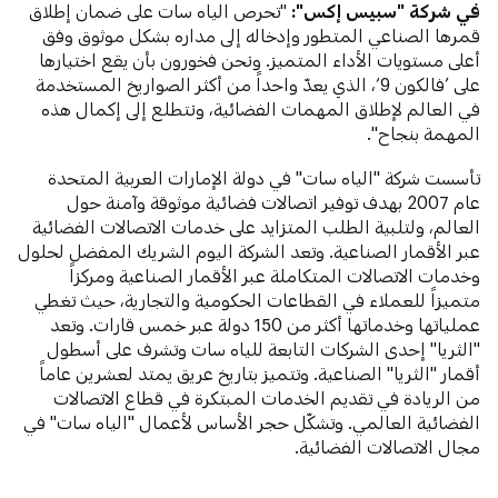
في شركة "سبيس إكس":
"تحرص الياه سات على ضمان إطلاق
قمرها الصناعي المتطور وإدخاله إلى مداره بشكل موثوق وفق
أعلى مستويات الأداء المتميز. ونحن فخورون بأن يقع اختيارها
على ’فالكون 9‘، الذي يعدّ واحداً من أكثر الصواريخ المستخدمة
في العالم لإطلاق المهمات الفضائية، ونتطلع إلى إكمال هذه
المهمة بنجاح".
تأسست شركة "الياه سات" في دولة الإمارات العربية المتحدة
عام 2007 بهدف توفير اتصالات فضائية موثوقة وآمنة حول
العالم، ولتلبية الطلب المتزايد على خدمات الاتصالات الفضائية
عبر الأقمار الصناعية. وتعد الشركة اليوم الشريك المفضل لحلول
وخدمات الاتصالات المتكاملة عبر الأقمار الصناعية ومركزاً
متميزاً للعملاء في القطاعات الحكومية والتجارية، حيث تغطي
عملياتها وخدماتها أكثر من 150 دولة عبر خمس قارات. وتعد
"الثريا" إحدى الشركات التابعة للياه سات وتشرف على أسطول
أقمار "الثريا" الصناعية. وتتميز بتاريخ عريق يمتد لعشرين عاماً
من الريادة في تقديم الخدمات المبتكرة في قطاع الاتصالات
الفضائية العالمي. وتشكّل حجر الأساس لأعمال "الياه سات" في
مجال الاتصالات الفضائية.