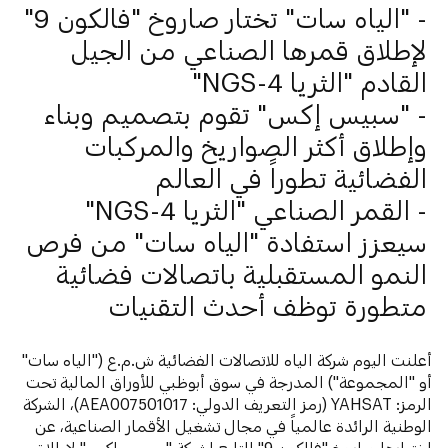
- "الياه سات" تختار صاروخ "فالكون 9"
لإطلاق قمرها الصناعي من الجيل
القادم "الثريا 4-NGS"
- "سبيس إكس" تقوم بتصميم وبناء
وإطلاق أكثر الصواريخ والمركبات
الفضائية تطوراً في العالم
- القمر الصناعي "الثريا 4-NGS"
سيعزز استفادة "الياه سات" من فرص
النمو المستقبلية باتصالات فضائية
متطورة توظف أحدث التقنيات
أعلنت اليوم شركة الياه للاتصالات الفضائية ش.م.ع ("الياه سات"
أو "المجموعة") المدرجة في سوق أبوظبي للأوراق المالية تحت
الرمز: YAHSAT (رمز التعريف الدولي: AEA007501017)، الشركة
الوطنية الرائدة عالمياً في مجال تشغيل الأقمار الصناعية، عن
اختيارها صاروخ "فالكون 9" التابع لشركة "سبيس إكس" لإطلاق