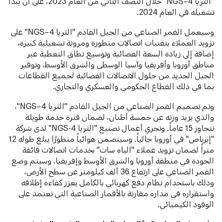
"الثريا 4–NGS" خلال النصف الثاني من العام 2023، على أن يبدأ
تشغيله في العام 2024.
وسيعمل القمر الصناعي من الجيل القادم "الثريا 4–NGS" على
تزويد العملاء بتقنيات اتصالات متطورة ومرونة تشغيلية كبيرة،
إضافة إلى زيادة السعة الفضائية وتوسيع نطاق التغطية عبر
مناطق أوروبا وأفريقيا وآسيا الوسطى والشرق الأوسط، وتوفير
الجيل الجديد من حلول الاتصالات الفضائية لجميع القطاعات
بما في ذلك القطاع الحكومي والعسكري والتجاري.
وتم تصميم القمر الصناعي من الجيل القادم "الثريا 4–NGS"،
والذي يزيد وزنه عن خمسة أطنان، لضمان فترة خدمة طويلة
تتجاوز 15 عاماً. وتجري أعمال تصنيع "الثريا 4-NGS" لدى شركة
"إيرباص" في أوروبا حالياً. وسيتضمن هوائياً متطورًا يبلغ طوله 12
متراً لضمان تزويد عملاء "الياه سات" بخدمات اتصالات فائقة
الجودة في منطقة أوروبا والشرق الأوسط وإفريقيا. وسيتم وضع
القمر الصناعي على ارتفاع 36 ألف كيلومتر عن سطح الأرض،
وذلك باستخدام نظام دفع كهربائي بالكامل يعزز كفاءة إطلاقه
واستقراره في مداره مقارنة بالأقمار الصناعية التي تعتمد على
الوقود الكيميائي.