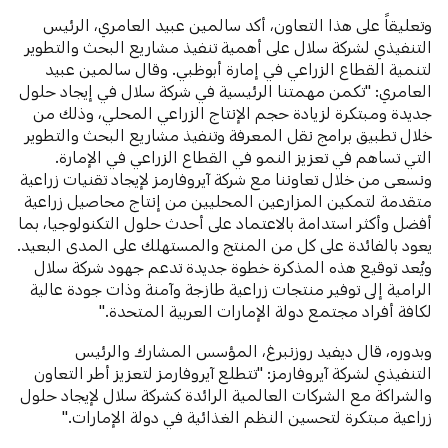
وتعليقاً على هذا التعاون، أكد سالمين عبيد العامري، الرئيس
التنفيذي لشركة سلال على أهمية تنفيذ مشاريع البحث والتطوير
لتنمية القطاع الزراعي في إمارة أبوظبي. وقال سالمين عبيد
العامري: "تكمن مهمتنا الرئيسية في شركة سلال في إيجاد حلول
جديدة ومبتكرة لزيادة حجم الإنتاج الزراعي المحلي، وذلك من
خلال تطبيق برامج نقل المعرفة وتنفيذ مشاريع البحث والتطوير
التي تساهم في تعزيز النمو في القطاع الزراعي في الإمارة.
ونسعى من خلال تعاوننا مع شركة آيروفارمز لإيجاد تقنيات زراعية
متقدمة لتمكين المزارعين المحليين من إنتاج محاصيل زراعية
أفضل وأكثر استدامة بالاعتماد على أحدث حلول التكنولوجيا، بما
يعود بالفائدة على كل من المنتج والمستهلك على المدى البعيد.
ويُعد توقيع هذه المذكرة خطوة جديدة تدعم جهود شركة سلال
الرامية إلى توفير منتجات زراعية طازجة وآمنة وذات جودة عالية
لكافة أفراد مجتمع دولة الإمارات العربية المتحدة."
وبدوره، قال ديفيد روزنبرغ، المؤسس المشارك والرئيس
التنفيذي لشركة آيروفارمز: "تتطلع آيروفارمز لتعزيز أطر التعاون
والشراكة مع الشركات العالمية الرائدة كشركة سلال لإيجاد حلول
زراعية مبتكرة لتحسين النظم الغذائية في دولة الإمارات."