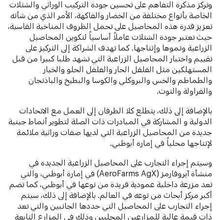
وتركز مذكرة التفاهم على تحسين جودة التركيب الوراثي والشتلات
الخاصة بأنواع مختلفة من الخضار والفاكهة، الأمر الذي من شأنه
تعزيز قدرة هذه المحاصيل على تحمل الظروف المناخية القاسية،
حيث تعتبر جودة الشتلات عاملاً أساسياً لتكوين المحاصيل
الزراعية ونموها وإنتاجها. كما تهدف الشراكة إلى التركيز على
تقييم واختبار المحاصيل الزراعية التي تشهد طلبا كبيرا من قبل
المستهلكين مثل الفلفل الحار والفلفل الحلو والخيار
والطماطم والخس والبروكلي والكوسا والبطيخ والباذنجان
والفراولة والتوت.
بالإضافة إلى ذلك، يتطلع كلا الطرفان إلى العمل مع الاتحادات
الدولية و المشاركة في المبادرات ذات الصلة لتطوير أنماط جينية
جديدة من المحاصيل الزراعية التي لديها صفات وراثية ملائمة
لإنتاجها محلياً في إمارة أبوظبي.
وسيتم إجراء التجارب على المحاصيل الزراعية الجديدة في
منشأة آيروفارمز (AeroFarms AgX) في إمارة أبوظبي، والتي
تعد مزرعة داخلية عمودية فريدة من نوعها في أبوظبي، كما تضم
أكبر مركز أبحاث من نوعه في العالم. بالإضافة إلى ذلك، سيتم
إجراء التجارب على المحاصيل التي حددها الجانبين والتي تعد
ذات قيمة عالية للمزارعين المحليين وذلك في المزارع التابعة