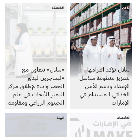
الأمن
الاقتصاد
سلال تؤكد التزامها
«سلال» تتعاون مع
بتعزيز منظومة سلاسل
«ليماجرين لبذور
الإمداد ودعم الأمن
الخضراوات» لإطلاق مركز
الغذائي المستدام في
التميز للأبحاث في علم
الإمارات
الجينوم الزراعي ومقاومة
الظروف المناخية (ARC-
الاقتصاد
البيئة
GEN)