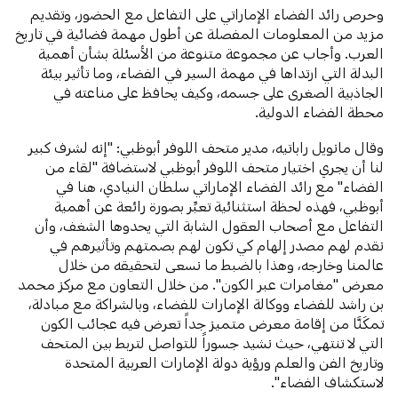
وحرص رائد الفضاء الإماراتي على التفاعل مع الحضور، وتقديم
مزيد من المعلومات المفصلة عن أطول مهمة فضائية في تاريخ
العرب. وأجاب عن مجموعة متنوعة من الأسئلة بشأن أهمية
البدلة التي ارتداها في مهمة السير في الفضاء، وما تأثير بيئة
الجاذبية الصغرى على جسمه، وكيف يحافظ على مناعته في
محطة الفضاء الدولية.
وقال مانويل راباتيه، مدير متحف اللوفر أبوظبي: "إنه لشرف كبير
لنا أن يجري اختيار متحف اللوفر أبوظبي لاستضافة "لقاء من
الفضاء" مع رائد الفضاء الإماراتي سلطان النيادي، هنا في
أبوظبي، فهذه لحظة استثنائية تعبِّر بصورة رائعة عن أهمية
التفاعل مع أصحاب العقول الشابة التي يحدوها الشغف، وأن
نقدم لهم مصدر إلهام كي تكون لهم بصمتهم وتأثيرهم في
عالمنا وخارجه، وهذا بالضبط ما نسعى لتحقيقه من خلال
معرض "مغامرات عبر الكون". من خلال التعاون مع مركز محمد
بن راشد للفضاء ووكالة الإمارات للفضاء، وبالشراكة مع مبادلة،
تمكَنَّا من إقامة معرض متميز جداً تعرض فيه عجائب الكون
التي لا تنتهي، حيث نشيد جسوراً للتواصل لتربط بين المتحف
وتاريخ الفن والعلم ورؤية دولة الإمارات العربية المتحدة
لاستكشاف الفضاء".