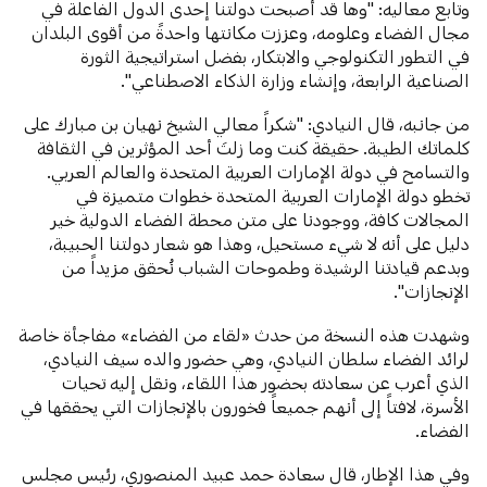
وتابع معاليه: "وها قد أصبحت دولتنا إحدى الدول الفاعلة في
مجال الفضاء وعلومه، وعززت مكانتها واحدةً من أقوى البلدان
في التطور التكنولوجي والابتكار، بفضل استراتيجية الثورة
الصناعية الرابعة، وإنشاء وزارة الذكاء الاصطناعي".
من جانبه، قال النيادي: "شكراً معالي الشيخ نهيان بن مبارك على
كلماتك الطيبة. حقيقة كنت وما زلتَ أحد المؤثرين في الثقافة
والتسامح في دولة الإمارات العربية المتحدة والعالم العربي.
تخطو دولة الإمارات العربية المتحدة خطوات متميزة في
المجالات كافة، ووجودنا على متن محطة الفضاء الدولية خير
دليل على أنه لا شيء مستحيل، وهذا هو شعار دولتنا الحبيبة،
وبدعم قيادتنا الرشيدة وطموحات الشباب نُحقق مزيداً من
الإنجازات".
وشهدت هذه النسخة من حدث «لقاء من الفضاء» مفاجأة خاصة
لرائد الفضاء سلطان النيادي، وهي حضور والده سيف النيادي،
الذي أعرب عن سعادته بحضور هذا اللقاء، ونقل إليه تحيات
الأسرة، لافتاً إلى أنهم جميعاً فخورون بالإنجازات التي يحققها في
الفضاء.
وفي هذا الإطار، قال سعادة حمد عبيد المنصوري، رئيس مجلس