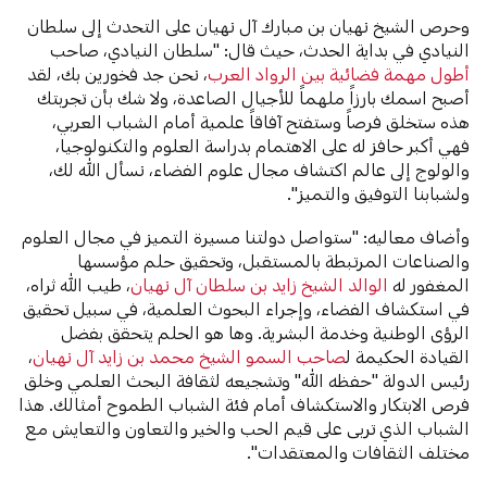
وحرص الشيخ نهيان بن مبارك آل نهيان على التحدث إلى سلطان
النيادي في بداية الحدث، حيث قال: "سلطان النيادي، صاحب
أطول مهمة فضائية بين الرواد العرب
، نحن جد فخورين بك، لقد
أصبح اسمك بارزاً ملهماً للأجيال الصاعدة، ولا شك بأن تجربتك
هذه ستخلق فرصاً وستفتح آفاقاً علمية أمام الشباب العربي،
فهي أكبر حافز له على الاهتمام بدراسة العلوم والتكنولوجيا،
والولوج إلى عالم اكتشاف مجال علوم الفضاء، نسأل الله لك،
ولشبابنا التوفيق والتميز".
وأضاف معاليه: "ستواصل دولتنا مسيرة التميز في مجال العلوم
والصناعات المرتبطة بالمستقبل، وتحقيق حلم مؤسسها
المغفور له
الوالد الشيخ زايد بن سلطان آل نهيان
، طيب الله ثراه،
في استكشاف الفضاء، وإجراء البحوث العلمية، في سبيل تحقيق
الرؤى الوطنية وخدمة البشرية. وها هو الحلم يتحقق بفضل
القيادة الحكيمة ل
صاحب السمو الشيخ محمد بن زايد آل نهيان
،
رئيس الدولة "حفظه الله" وتشجيعه لثقافة البحث العلمي وخلق
فرص الابتكار والاستكشاف أمام فئة الشباب الطموح أمثالك. هذا
الشباب الذي تربى على قيم الحب والخير والتعاون والتعايش مع
مختلف الثقافات والمعتقدات".