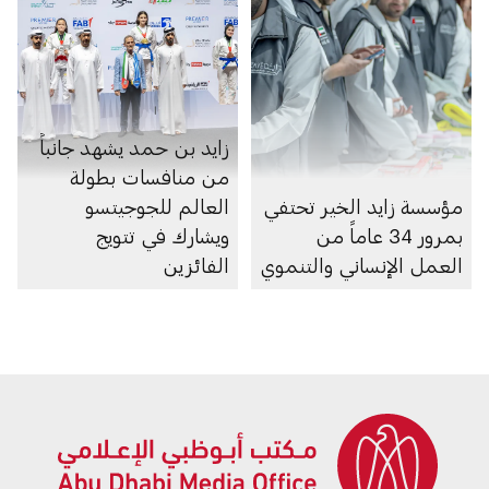
زايد بن حمد يشهد جانباً
من منافسات بطولة
مؤسسة زايد الخير تحتفي
العالم للجوجيتسو
بمرور 34 عاماً من
ويشارك في تتويج
العمل الإنساني والتنموي
الفائزين