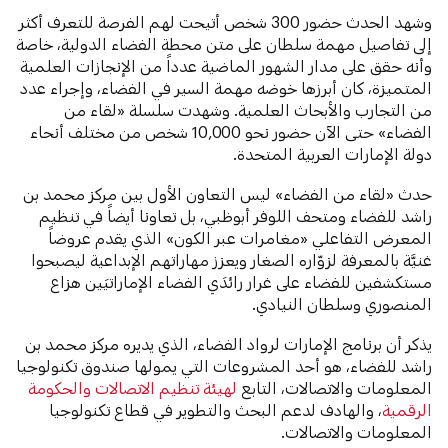
وشهد الحدث حضور 300 شخص أتيحت لهم الفرصة للتعرف أكثر
إلى تفاصيل مهمة سلطان على متن محطة الفضاء الدولية، خاصة
وأنه حقق على مدار الشهور الماضية عدداً من الإنجازات العلمية
المتميزة، كان أبرزها خوضه مهمة السير في الفضاء، وإجراء عدد
من التجارب والأبحاث العلمية. وشهدت سلسلة «لقاء من
الفضاء» حتى الآن حضور نحو 10,000 شخص من مختلف أنحاء
دولة الإمارات العربية المتحدة.
حدث «لقاء من الفضاء» ليس التعاون الأول بين مركز محمد بن
راشد للفضاء ومتحف اللوفر أبوظبي، بل تعاونا أيضاً في تنظيم
المعرض التفاعلي «مغامرات عبر الكون» الذي يقدم عروضاً
غنيَّة بالمعرفة لزوّاره الصغار ويعزز مهاراتهم الإبداعية ليصبحوا
مستكشفين للفضاء على غرار رائدَي الفضاء الإماراتيَين هزاع
المنصوري وسلطان النيادي.
يذكر أن برنامج الإمارات لرواد الفضاء، الذي يديره مركز محمد بن
راشد للفضاء، هو أحد المشروعات التي يمولها صندوق تكنولوجيا
المعلومات والاتصالات، التابع
لهيئة تنظيم الاتصالات والحكومة
الرقمية
، والهادف لدعم البحث والتطوير في قطاع تكنولوجيا
المعلومات والاتصالات.