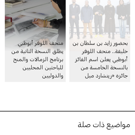
بحضور زايد بن سلطان بن
متحف اللوفر أبوظبي
خليفة.. متحف اللوفر
يطلق النسخة الثانية من
أبوظبي يعلن اسم الفائز
برنامج الزمالات والمنح
بالنسخة الخامسة من
للباحثين المحليين
جائزة «ريتشارد ميل
والدوليين
للفنون» ضمن معرض
«فن الحين 2025»
مواضيع ذات صلة