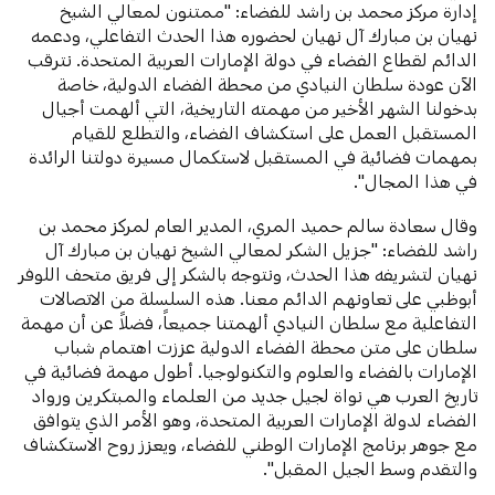
إدارة مركز محمد بن راشد للفضاء: "ممتنون لمعالي الشيخ
نهيان بن مبارك آل نهيان لحضوره هذا الحدث التفاعلي، ودعمه
الدائم لقطاع الفضاء في دولة الإمارات العربية المتحدة. نترقب
الآن عودة سلطان النيادي من محطة الفضاء الدولية، خاصة
بدخولنا الشهر الأخير من مهمته التاريخية، التي ألهمت أجيال
المستقبل العمل على استكشاف الفضاء، والتطلع للقيام
بمهمات فضائية في المستقبل لاستكمال مسيرة دولتنا الرائدة
في هذا المجال".
وقال سعادة سالم حميد المري، المدير العام لمركز محمد بن
راشد للفضاء: "جزيل الشكر لمعالي الشيخ نهيان بن مبارك آل
نهيان لتشريفه هذا الحدث، ونتوجه بالشكر إلى فريق متحف اللوفر
أبوظبي على تعاونهم الدائم معنا. هذه السلسلة من الاتصالات
التفاعلية مع سلطان النيادي ألهمتنا جميعاً، فضلاً عن أن مهمة
سلطان على متن محطة الفضاء الدولية عززت اهتمام شباب
الإمارات بالفضاء والعلوم والتكنولوجيا. أطول مهمة فضائية في
تاريخ العرب هي نواة لجيل جديد من العلماء والمبتكرين ورواد
الفضاء لدولة الإمارات العربية المتحدة، وهو الأمر الذي يتوافق
مع جوهر برنامج الإمارات الوطني للفضاء، ويعزز روح الاستكشاف
والتقدم وسط الجيل المقبل".