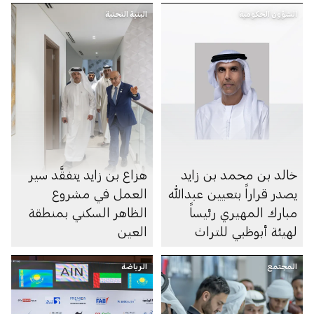
الشؤون الحكومية
البنية التحتية
خالد بن محمد بن زايد
هزاع بن زايد يتفقَّد سير
يصدر قراراً بتعيين عبدالله
العمل في مشروع
مبارك المهيري رئيساً
الظاهر السكني بمنطقة
لهيئة أبوظبي للتراث
العين
المجتمع
الرياضة