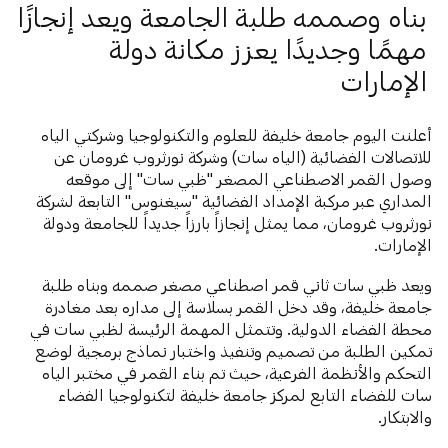
بناه وصممه طلبة الجامعة ويعد إنجازًا
مهمًا وجديدًا يعزز مكانة دولة
الإمارات
أعلنت اليوم جامعة خليفة للعلوم والتكنولوجيا وشركتي الياه
للاتصالات الفضائية (الياه سات) وشركة نورثروب غرومان عن
وصول القمر الاصطناعي المصغر "ظبي سات" إلى موقعه
المداري عبر مركبة الإمداد الفضائية "سيغنوس" التابعة لشركة
نورثروب غرومان، مما يمثل إنجازاً بارزاً جديداً للجامعة ودولة
الإمارات.
ويعد ظبي سات ثاني قمر اصطناعي مصغر صممه وبناه طلبة
جامعة خليفة، وقد دخل القمر بسلاسة إلى مداره بعد مغادرة
محطة الفضاء الدولية. وتتمثل المهمة الرئيسة لظبي سات في
تمكين الطلبة من تصميم وتنفيذ واختبار نماذج برمجية لوضع
التحكم والأنظمة الفرعية، حيث تم بناء القمر في مختبر الياه
سات للفضاء التابع لمركز جامعة خليفة لتكنولوجيا الفضاء
والابتكار.