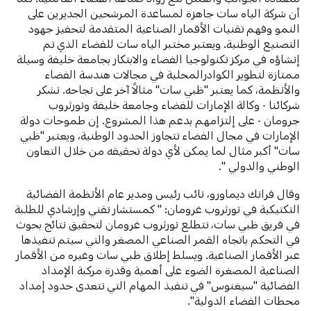
أن شركة الياه سات جاهزة لمساعدة المرشحين الجديرين على
النمو وفهم تقنيات الأقمار الصناعية المتقدمة لتحفيز جهود
التصنيع الوطنية. ويعتبر مختبر الياه سات للفضاء الذي تم
إنشاؤه في مركز تكنولوجيا الفضاء والابتكار بجامعة خليفة وسيلة
ممتازة لتطوير الكوادرالمحلية في مجالات هندسة الفضاء
والأنظمة، كما يعتبر "ظبي سات" مثالاً آخر على نجاحه. نشكر
شركائنا - وكالة الإمارات للفضاء وجامعة خليفة ونورثروب
جرومان - على إلتزامهم بدعم هذا المشروع. إن طموحات دولة
الإمارات في مجال الفضاء تتجاوز الحدود الوطنية، ويعتبر "ظبي
سات" أكبر مثال لما يمكن لأي دولة تحقيقه من خلال التعاون
الوطني والدولي ".
وقال فرانك ديماورو، نائب رئيس ومدير عام الأنظمة الفضائية
التكتيكية في نورثروب غرومان: " كمستشار تقني وإرشادي للطلبة
في فريق ظبي سات، تتطلع نورثروب غرومان لتحقيق نتائج بحوث
في التحكم باتجاه القمر الصناعي المصغر والتي سيتم تنفيذها
عبر الأقمار الصناعية. ويسلط إطلاق ظبي سات وغيره من الأقمار
الصناعية المصغرة الضوء على أهمية وقدرة مركبة الإمداد
الفضائية "سيغنوس" في تنفيذ المهام التي تتعدى حدود إمداد
محطات الفضاء الدولية".