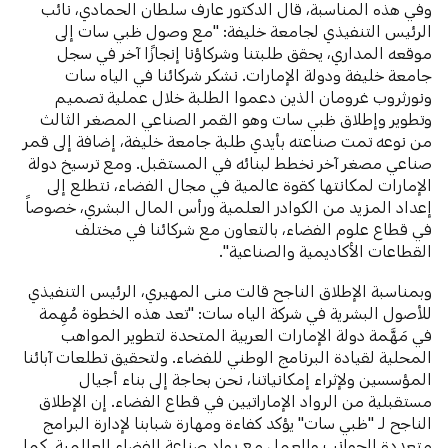
وفي هذه المناسبة، قال الدكتور عارف سلطان الحمادي، نائب
الرئيس التنفيذي لجامعة خليفة: "مع وصول ظبي سات إلى
موقعه المداري، يحقق طلبتنا وشركاؤنا إنجازًا آخر في سجل
جامعة خليفة ودولة الإمارات. نشكر شركائنا في الياه سات
ونورثروب غرومان الذين دعموا الطلبة خلال عملية تصميم
وتطوير وإطلاق ظبي سات وهو القمر الصناعي المصغر الثالث
من نوعه تمت صناعته بأيدي طلبة جامعة خليفة، إضافة إلى قمر
صناعي مصغر آخر نخطط لبنائه في المستقبل. ومع ترسيخ دولة
الإمارات لمكانتها كقوة عالمية في مجال الفضاء، نتطلع إلى
إعداد المزيد من الكوادر العلمية ورأس المال البشري، خصوصاً
في قطاع علوم الفضاء، بالتعاون مع شركائنا في مختلف
القطاعات الأكاديمية والصناعية".
وبمناسبة الإطلاق الناجح قالت منى المهيري، الرئيس التنفيذي
للأصول البشرية في شركة الياه سات: "تعد هذه الخطوة مُهِمة
في مَهَّمة دولة الإمارات العربية المتحدة لتطوير المواهب
المحلية لقيادة البرنامج الوطني للفضاء. ولتحقيق تطلعات آبائنا
المؤسسين ولإثراء إمكانياتنا، نحن بحاجة إلى بناء أجيال
مستقبلية من الرواد الإماراتيين في قطاع الفضاء. إن الإطلاق
الناجح لـ "ظبي سات" يؤكد كفاءة ومهارة شبابنا لإدارة البرامج
متعددة الجوانب والعمل مع رواد صناعة الفضاء العالمية. كما