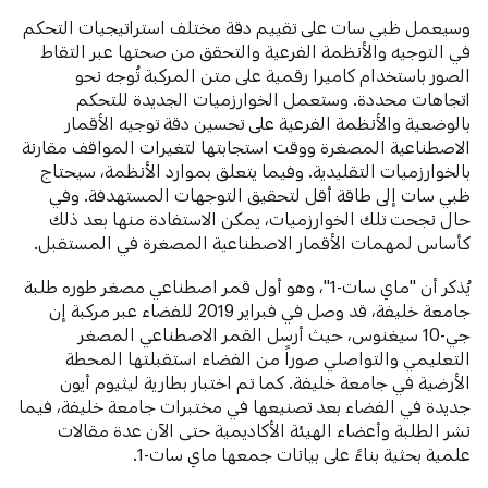
وسيعمل ظبي سات على تقييم دقة مختلف استراتيجيات التحكم
في التوجيه والأنظمة الفرعية والتحقق من صحتها عبر التقاط
الصور باستخدام كاميرا رقمية على متن المركبة تُوجه نحو
اتجاهات محددة. وستعمل الخوارزميات الجديدة للتحكم
بالوضعية والأنظمة الفرعية على تحسين دقة توجيه الأقمار
الاصطناعية المصغرة ووقت استجابتها لتغيرات المواقف مقارنة
بالخوارزميات التقليدية. وفيما يتعلق بموارد الأنظمة، سيحتاج
ظبي سات إلى طاقة أقل لتحقيق التوجهات المستهدفة. وفي
حال نجحت تلك الخوارزميات، يمكن الاستفادة منها بعد ذلك
كأساس لمهمات الأقمار الاصطناعية المصغرة في المستقبل.
يُذكر أن "ماي سات-1"، وهو أول قمر اصطناعي مصغر طوره طلبة
جامعة خليفة، قد وصل في فبراير 2019 للفضاء عبر مركبة إن
جي-10 سيغنوس، حيث أرسل القمر الاصطناعي المصغر
التعليمي والتواصلي صوراً من الفضاء استقبلتها المحطة
الأرضية في جامعة خليفة. كما تم اختبار بطارية ليثيوم أيون
جديدة في الفضاء بعد تصنيعها في مختبرات جامعة خليفة، فيما
نشر الطلبة وأعضاء الهيئة الأكاديمية حتى الآن عدة مقالات
علمية بحثية بناءً على بيانات جمعها ماي سات-1.