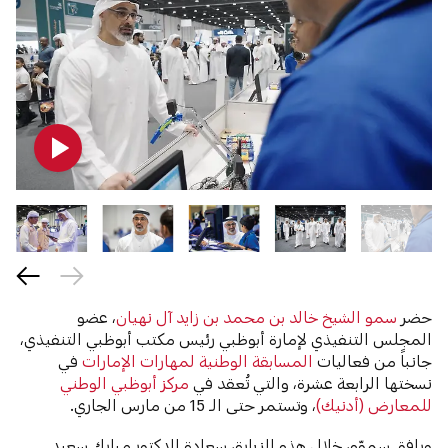
حضر
سمو الشيخ خالد بن محمد بن زايد آل نهيان
، عضو
المجلس التنفيذي لإمارة أبوظبي رئيس مكتب أبوظبي التنفيذي،
جانباً من فعاليات
المسابقة الوطنية لمهارات الإمارات
في
نسختها الرابعة عشرة، والتي تُعقد في
مركز أبوظبي الوطني
للمعارض (أدنيك)
، وتستمر حتى الـ 15 من مارس الجاري.
ورافق سموّه، خلال هذه الزيارة، سعادة الدكتور مبارك سعيد