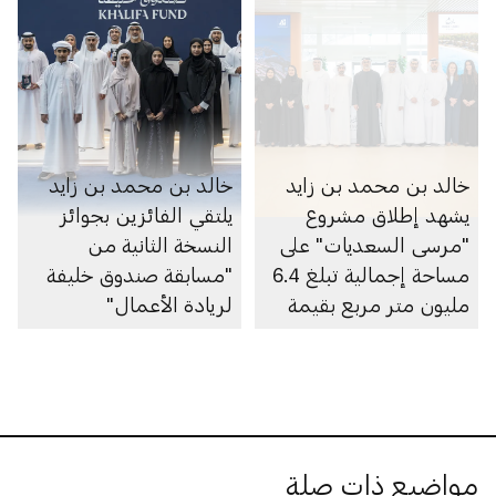
خالد بن محمد بن زايد
خالد بن محمد بن زايد
يشهد إطلاق مشروع
يلتقي الفائزين بجوائز
"مرسى السعديات" على
النسخة الثانية من
مساحة إجمالية تبلغ 6.4
"مسابقة صندوق خليفة
مليون متر مربع بقيمة
لريادة الأعمال"
100 مليار درهم
مواضيع ذات صلة