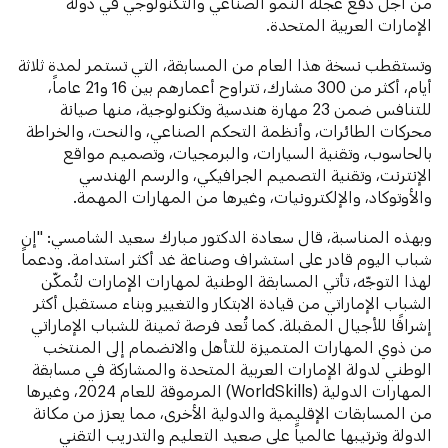
من أجل دفع عجلة النمو الصناعي والتكنولوجي في دولة
الإمارات العربية المتحدة.
وتستقطب نسخة هذا العام من المسابقة، التي تستمر لمدة ثلاثة
أيام، أكثر من 300 مشارك، تتراوح أعمارهم بين 16 و21 عاماً،
للتنافس ضمن 23 مهارة هندسية وتكنولوجية، منها صيانة
محركات الطائرات، وأنظمة التحكم الصناعي، والنحت، والخراطة
بالحاسوب، وتقنية السيارات، والبرمجيات، وتصميم مواقع
الإنترنت، وتقنية التصميم الجرافيكي، والرسم الهندسي
والأوتوكاد، والإلكترونيات، وغيرها من المهارات المهمة.
وبهذه المناسبة، قال سعادة الدكتور مبارك سعيد الشامسي: "إن
شباب اليوم قادر على استشراف وصناعة غد أكثر استدامة. ودعماً
لهذا التوجّه، تأتي المسابقة الوطنية لمهارات الإمارات لتُمكّن
الشباب الإماراتي من قيادة الابتكار والتغيير وبناء مستقبل أكثر
إشراقًا للأجيال المقبلة. كما تُعد فرصة ثمينة للشباب الإماراتي
من ذوي المهارات المتميزة للتأهل والانضمام إلى المنتخب
الوطني لدولة الإمارات العربية المتحدة والمشاركة في مسابقة
المهارات الدولية (WorldSkills) المرموقة للعام 2024، وغيرها
من المسابقات الإقليمية والدولية الأخرى، مما يعزز من مكانة
الدولة وترتيبها عالمياً على صعيد التعليم والتدريب التقني