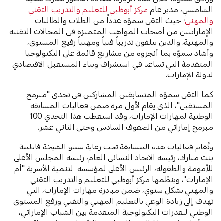
الشامسي، مدير عام
مركز أبوظبي للتعليم والتدريب التقني
والمهني
؛ حيث التقى سموّه عدداً من الطلاب والطالبات
الإماراتيين من أصحاب المواهب المتميزة في المجالات التقنية
والمهنية، والذين يتلقون تدريباً فنياً ومهنياً رفيع المستوى،
وأشاد سموّه بما أنجزوه من مشاريع قائمة على التكنولوجيا
المتقدمة التي تساعد في استشراف وبناء المستقبل الاقتصادي
لدولة الإمارات.
كما التقى سموّه المتسابقين المشاركين في تحدى "مبرمج
المستقبل"، الذي يقام لأول مرة ضمن فعاليات المسابقة
الوطنية لمهارات الإمارات، وقد استقطب هذا التحدي 100
مبرمج إماراتي من الصفوف السادس وحتى الثاني عشر.
وتُقام فعاليات هذه المسابقة تحت رعاية سمو الشيخة فاطمة
بنت مبارك، رئيسة الاتحاد النسائي العام، رئيسة المجلس الأعلى
للأمومة والطفولة، الرئيس الأعلى لمؤسسة التنمية الأسرية "أم
الإمارات"، وينظّمها مركز أبوظبي للتعليم والتدريب التقني
والمهني بشكل سنوي، ضمن مبادرة مهارات الإمارات، التي
تهدف إلى زيادة الوعي بالتعليم المهني والتقني ورفع المستوى
الوطني للقدرات التكنولوجية المتقدمة بين الشباب الإماراتي،