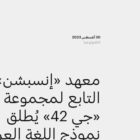
30 أغسطس 2023
التكنولوجيا
معهد «إنسبشن»
التابع لمجموعة
«جي 42» يُطلق
نموذج اللغة العر