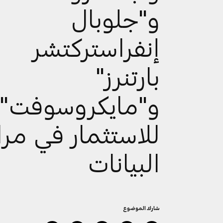
و"جلوبال
إنفراستركتشر
بارتنرز"
و"مايكروسوفت"
للاستثمار في مرا
البيانات
شارك الموضوع