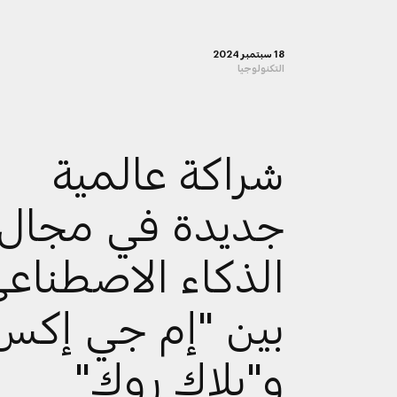
18 سبتمبر 2024
التكنولوجيا
شراكة عالمية
جديدة في مجال
الذكاء الاصطناع
بين "إم جي إكس
و"بلاك روك"