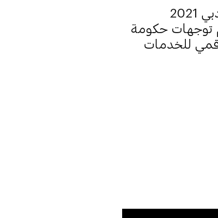
202
م توجهات حكومة
رقمي للخدمات