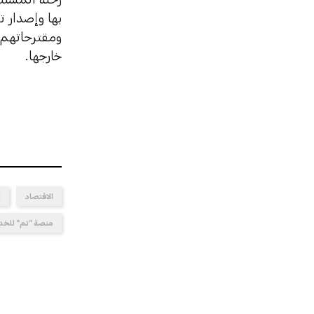
بها وإصدار 
ومقترحاتهم 
خارجها.
الاقتصاد
ا
منصة "تم" للخدم