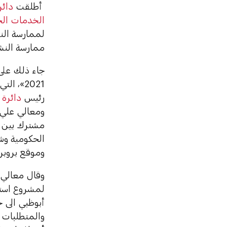
أطلقت
دائر
الخدمات الح
لممارسة النش
ممارسة النش
2021»، 
رئيس
دائرة 
ومعالي علي 
مشترك بين د
الحكومية وش
وموقع بروبرت
وقال معالي 
لمشروع استر
أبوظبي الى 
والمتطلبات 