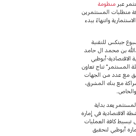
تثمر عبر
منظومة
افة متطلبات المستثمرين
تثمارية وانتهاءً ببدء
 حكومة إمارة أبوظبي في الدورة الـ41 من «أسبوع جيتكس للتقنية
دالله بن محمد ال حامد
 الاقتصادية-أبوظبي
لة المستثمر" نتاج تعاون
نسيق مع عدد من الجهات
شراكة مع بنك المشرق،
 والخاص.
مستثمر يعد بداية
ة الاقتصادية في إمارة
 تبسيط كافة العمليات
مارة أبوظبي لتحقيق