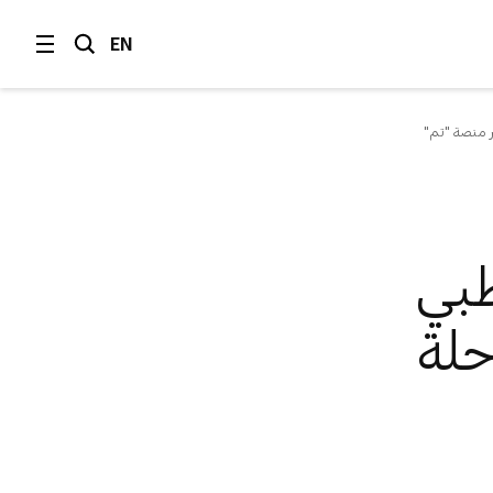
EN
ر منصة "تم"
ظبي
حلة