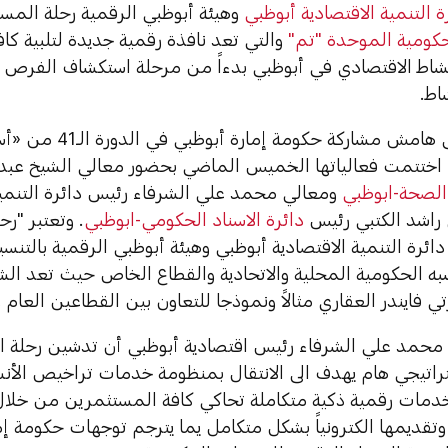
ة التنمية الاقتصادية أبوظبي
وهيئة أبوظبي الرقمية رحلة المس
كومية الموحدة "تم"
والتي تعد نافذة رقمية جديدة لتلبية ك
اط الاقتصادي في أبوظبي بدءاً من مرحلة استكشاف الفرص الاس
اط.
جاء ذلك على هامش مشاركة
التي اختتمت فعالياتها الخميس الماضي بحضور معالي الشيخ عب
الصحة-ابوظبي
ومعالي محمد علي الشرفاء رئيس دائرة التنمية
راشد الكتبي رئيس
دائرة الاسناد الحكومي-ابوظبي
. وتعتبر "رح
ائرة التنمية الاقتصادية أبوظبي وهيئة أبوظبي الرقمية بالت
به الحكومية المحلية والاتحادية والقطاع الخاص حيث تعد ال
ي فايندر العقاري مثالاً ونموذجا للتعاون بين القطاعين العام
محمد علي الشرفاء رئيس اقتصادية أبوظبي أن تدشين رحلة ال
اتيجي هام يهدف الى الانتقال بمنظومة خدمات تراخيص الأنشط
خدمات رقمية ذكية متكاملة تحاكي كافة المستثمرين من خلال
وتقديمها الكترونياً بشكل متكامل يما يترجم توجهات حكومة إ