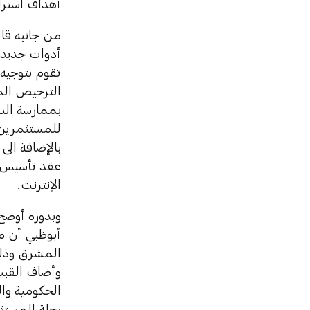
أهداف استرا
من جانبه قال
أدوات جديدة
تقوم بتوجيه
الترخيص الم
بممارسة الن
بالإضافة الى
عقد تأسيس ا
الإنترنت.
وبدوره أوضح 
أبوظبي أن 
المشرق وذلك
وأضاف القبي
الحكومية وال
رحلة المستث