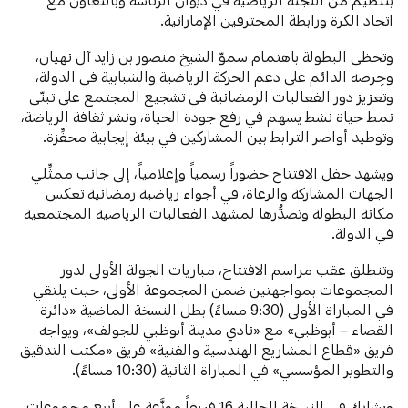
اتحاد الكرة ورابطة المحترفين الإماراتية.
وتحظى البطولة باهتمام سموّ الشيخ منصور بن زايد آل نهيان،
وحِرصه الدائم على دعم الحركة الرياضية والشبابية في الدولة،
وتعزيز دور الفعاليات الرمضانية في تشجيع المجتمع على تبنّي
نمط حياة نشط يسهم في رفع جودة الحياة، ونشر ثقافة الرياضة،
وتوطيد أواصر الترابط بين المشاركين في بيئة إيجابية محفِّزة.
ويشهد حفل الافتتاح حضوراً رسمياً وإعلامياً، إلى جانب ممثِّلي
الجهات المشاركة والرعاة، في أجواء رياضية رمضانية تعكس
مكانة البطولة وتصدُّرها لمشهد الفعاليات الرياضية المجتمعية
في الدولة.
وتنطلق عقب مراسم الافتتاح، مباريات الجولة الأولى لدور
المجموعات بمواجهتين ضمن المجموعة الأولى، حيث يلتقي
في المباراة الأولى (9:30 مساءً) بطل النسخة الماضية «دائرة
القضاء – أبوظبي» مع «نادي مدينة أبوظبي للجولف»، ويواجه
فريق «قطاع المشاريع الهندسية والفنية» فريق «مكتب التدقيق
والتطوير المؤسسي» في المباراة الثانية (10:30 مساءً).
ويشارك في النسخة الحالية 16 فريقاً موزَّعة على أربع مجموعات،