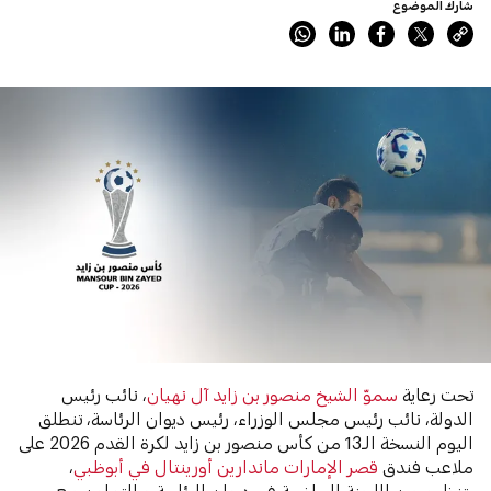
شارك الموضوع
تحت رعاية
سموّ الشيخ منصور بن زايد آل نهيان
، نائب رئيس
الدولة، نائب رئيس مجلس الوزراء، رئيس ديوان الرئاسة، تنطلق
اليوم النسخة الـ13 من كأس منصور بن زايد لكرة القدم 2026 على
ملاعب فندق
قصر الإمارات ماندارين أورينتال في أبوظبي
،
بتنظيم من اللجنة الرياضية في ديوان الرئاسة وبالتعاون مع