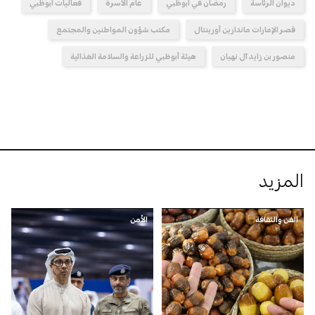
ديوان الرئاسة
رمضان في أبوظبي
عام الأسرة
فعاليات أبوظبي
قصر الإمارات ماندارين أورينتال
مكتب شؤون المواطنين والمجتمع
منصور بن زايد آل نهيان
هيئة أبوظبي للزراعة والسلامة الغذائية
المزيد
الفن والثقافة
الأمن