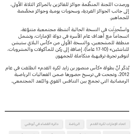
ورصدت اللجنة المنظِّمة جوائز للفائزين بالمراكز الثلاثة الأولى،
إلى جانب الجوائز الفردية، وسحوبات يومية وجوائز مخصَّصة
للجماهير.
واستُحدِثَت في النسخة الحالية أنشطة مجتمعية متنوّعة،
انسجاماً مع أهداف عام الأسرة في دولة الإمارات، وتشمل
منطقة للمشجعين، والنسخة الأولى من «كأس البلاي ستيشن
للناشئين» (10-17 عاماً)، إضافة إلى ركن للمأكولات والمشروبات،
لتوفير تجربة ترفيهية متكاملة للجمهور.
يُذكَر أنَّ بطولة «كأس منصور بن زايد لكرة القدم» انطلقت في عام
2012، ونجحت في ترسيخ حضورها ضمن الفعاليات الرياضية
الرمضانية التي تجمع بين التنافس القوي والبُعد المجتمعي.
اتحاد الإمارات لكرة القدم
الرياضة
دائرة القضاء في أبوظبي