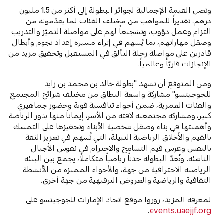
وتصل القيمة الإجمالية لجوائز البطولة إلى أكثر من 1.5 مليون
درهم، تقديراً للمواهب من مختلف الفئات لما يقدّمونه من
التزام وعمل دؤوب، وتشجيعاً لهم على مواصلة التميّز والتدريب
وصقل مهاراتهم، بما يُسهم في إثراء مسيرة إعداد نجوم وأبطال
قادرين على مواصلة رحلة التألق في المستقبل وتحقيق مزيد من
الإنجازات قاريّاً وعالمياً.
ومن المتوقع أن تشهد "بطولة خالد بن محمد بن زايد
للجوجيتسو" مشاركة واسعة النطاق من مختلف شرائح المجتمع
والفئات العمرية، ضمن أجواء تنافسية قوية وحضور جماهيري
كبير، ومشاركة مجتمعية لافتة من الأسر، إيماناً منها بدور الرياضة
وأهميتها في بناء وصقل شخصية الأبناء وتحفيزها على التمسك
بالقيم والأخلاق الرياضية النبيلة، التي تُسهم في تعزيز الثقة
بالنفس وغرس قيم التسامح والاحترام في نفوس الأجيال
الناشئة. وتُعدّ البطولة حدثاً رياضياً متكاملاً، يجمع بين البيئة
الرياضية الاحترافية من جهة، والأجواء المميزة من الأنشطة
الثقافية والرياضية والعروض الترفيهية من جهة أخرى.
لمعرفة المزيد، زوروا موقع اتحاد الإمارات للجوجيتسو على
.
events.uaejjf.org