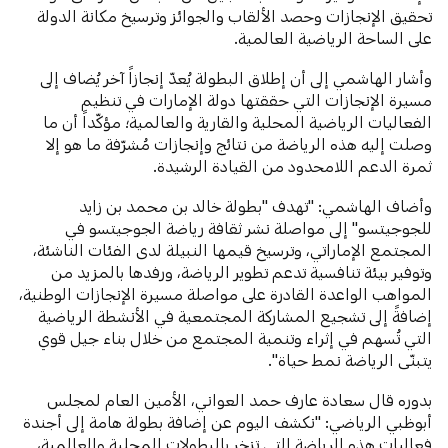
تحقيق الإنجازات وحصد الألقاب والجوائز وترسيخ مكانة الدولة
على الساحة الرياضية العالمية.
وأشار الهاشمي إلى أن إطلاق البطولة يُعدّ إنجازاً آخر يُضاف إلى
مسيرة الإنجازات التي حققتها دولة الإمارات في تنظيم
الفعاليات الرياضية المحلية والقارية والعالمية؛ مؤكّداً أن ما
وصلت إليه هذه الرياضة من نتائج وإنجازات مُشرّفة ما هو إلا
ثمرة الدعم اللامحدود من القيادة الرشيدة.
وأضاف الهاشمي: "تهدف "بطولة خالد بن محمد بن زايد
للجوجيتسو" إلى مواصلة نشر ثقافة رياضة الجوجيتسو في
المجتمع الإماراتي، وترسيخ قيمها النبيلة لدى الفئات الناشئة،
وتوفير بيئة تنافسية تدعم تطوير الرياضة، ورفدها بالمزيد من
المواهب الواعدة القادرة على مواصلة مسيرة الإنجازات الوطنية،
إضافةً إلى تشجيع المشاركة المجتمعية في الأنشطة الرياضية
التي تُسهم في إثراء وتنمية المجتمع من خلال بناء جيل قوي
يتبنّى الرياضة نمط حياة".
بدوره قال سعادة عارف حمد العواني، الأمين العام لمجلس
أبوظبي الرياضي: "نكشف اليوم عن إضافة بطولة هامة إلى أجندة
فعاليات هذه الرياضة التي تزخر بالبطولات المحلية والعالمية،