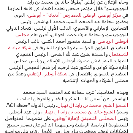
وجاء الإعلان عن إطلاق "بطولة خالد بن محمد بن زايد
للجوجيتسو" خلال مؤتمر صحفي عَقده الاتحاد في قاعة المارينا
في
مركز أبوظبي الوطني للمعارض "أدنيك" – أبوظبي
، اليوم،
بحضور سعادة عبدالمنعم السيد محمد الهاشمي، رئيس
الاتحادين الإماراتي والآسيوي، النائب الأول لرئيس الاتحاد الدولي
للجوجيتسو، وسعادة عارف حمد العواني، أمين عام
مجلس
أبوظبي الرياضي
، والسيد منصور أحمد الكتبي، نائب الرئيس
التنفيذي للشؤون المؤسسية والموارد البشرية في
شركة مبادلة
للاستثمار
، والسيدة بشرى عبدالله الشحي، الرئيس التنفيذي
للموارد البشرية في مصرف أبوظبي الإسلامي ورئيس مجلس
إدارة شركة كوادر، والدكتور عبدالرحيم إبراهيم النعيمي الرئيس
التنفيذي للتسويق والاتصال في
شبكة أبوظبي للإعلام
، وعددٌ من
ممثلي الشركاء والجهات الإعلامية.
وبهذه المناسبة، أعرب سعادة عبدالمنعم السيد محمد
الهاشمي عن أسمى آيات الشكر والتقدير والعرفان لصاحب
السموّ الشيخ محمد بن زايد آل نهيان
، رئيس الدولة "حفظه الله"،
وسموّ
الشيخ خالد بن محمد بن زايد آل نهيان
، ولي عهد أبوظبي
رئيس
المجلس التنفيذي لإمارة أبوظبي
، على دعمهما المتواصل
للمنظومة الرياضية الوطنية وحرصهما الدائم على تسخير جميع
الإمكانات لتوفير مقوّمات بناء جيل من الأبطال قادر على مواصلة