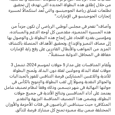
من خلال إطلاق هذه البطولة الجديدة التي تهدف إلى تحقيق
تطلعات عشاق رياضة الجوجيتسو، والتي تُعد استكمالاً لمسيرة
إنجازات الجوجيتسو في الإمارات."
وأضاف:" نفخر في مجلس أبوظبي الرياضي أن نكون جزءاً من
هذه المسيرة المتميزة، مقدمين كل أوجه الدعم والمساندة،
ومؤمنين بقدرة الاتحاد على إنجاح هذه البطولة بل والوصول بها
إلى مصاف التميز والإبداع، وتحقيق الأهداف المتصلة باكتشاف
المزيد من المواهب والأبطال القادرين على رفع راية الإمارات
خفاقة في المحافل الدولية مستقبلاً".
وتُقام المنافسات على مدار 5 جولات لموسم 2024، تشمل 3
جولات لفئة البدلة وجولتين لفئة دون البدلة. وتَمنح البطولة
للأندية واللاعبين المشاركين فرصة التنافس للفوز بالميداليات
والجوائز النقدية وصولاً إلى لقب البطولة والتتويج بالكأس في
جولتها النهائية في شهر ديسمبر، وذلك وفقاً لنظام تصنيف شامل
يعتمد على أداء المنافسين ونتائج الأندية في جميع جولات
البطولة. ويضمن هذا التصنيف المنافسة النزيهة والتقدير
المتكافئ؛ حيث سيتنافس الرياضيون في فئات الأحزمة والأوزان
المختلفة ضمن بيئة مميزة تمنح كل مشارك فرصة للتألق.