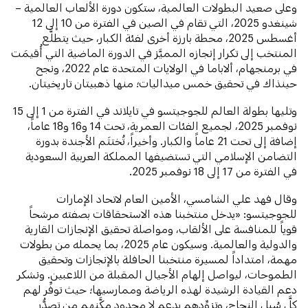
وعلى صعيد البطولات العالمية، ستكون دورة الألعاب العالمية –
شينغدو 2025، التي تقام في الصين في الفترة من 10 إلى 12
أغسطس 2025، محطة بارزة أخرى لفئة الكبار، حيث يتطلَّع
المنتخب إلى تكرار إنجازه المميَّز في الدورة الماضية التي أُقيمَت
في برمنجهام، ألاباما في الولايات المتحدة عام 2022، ونجح
حينذاك في تحقيق خمس ميداليات؛ منها ذهبيتان تاريخيتان.
وتليها بطولة العالم للجوجيتسو في تايلاند في الفترة من 1 إلى 15
نوفمبر 2025، لجميع الفئات العمرية، تحت 14 و16 و18 عاماً،
إضافة إلى تحت 21 عاماً والكبار. وأخيراً، تُختتَم الأجندة بدورة
التضامن الإسلامي التي تستضيفها المملكة العربية السعودية
في الفترة من 17 إلى 18 نوفمبر 2025.
وقال فهد علي الشامسي، الأمين العام لاتحاد الإمارات
للجوجيتسو: «يدخل منتخبنا هذه الاستحقاقات بصفته مرشحاً
قوياً للمنافسة على الألقاب، ومواصلة تحقيق الإنجازات القارية
والدولية والعالمية. وسيكون عام 2025، بما يحمله من بطولات
مهمة، امتداداً لمسيرة منتخبنا الحافلة بالإنجازات وتحقيق
الطموحات، ليواصل إلهام الأجيال المقبلة من اللاعبين. ونشكر
دعم القيادة الرشيدة لهذه الرياضة وممارسيها؛ حيث توفِّر لهم
كلَّ سُبل النجاح، وتزوِّدهم بدعم لا محدود مكَّنهم من تصدُّر